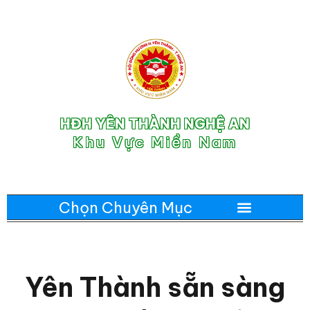
HĐH YÊN THÀNH NGHỆ AN
Khu Vực Miền Nam
Yên Thành sẵn sàng