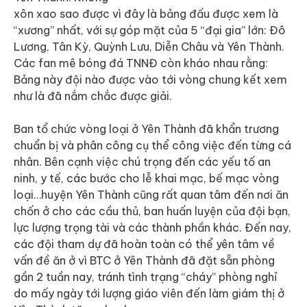
xôn xao sao được vì đây là bảng đấu được xem là
“xương” nhất, với sự góp mặt của 5 “đại gia” lớn: Đô
Lương, Tân Kỳ, Quỳnh Lưu, Diễn Châu và Yên Thành.
Các fan mê bóng đá TNNĐ còn kháo nhau rằng:
Bảng này đội nào được vào tới vòng chung kết xem
như là đã nắm chắc được giải.
Ban tổ chức vòng loại ở Yên Thành đã khẩn trương
chuẩn bị và phân công cụ thể công việc đến từng cá
nhân. Bên cạnh việc chú trọng đến các yếu tố an
ninh, y tế, các bước cho lễ khai mạc, bế mạc vòng
loại…huyện Yên Thành cũng rất quan tâm đến nơi ăn
chốn ở cho các cầu thủ, ban huấn luyện của đội bạn,
lực lượng trọng tài và các thành phần khác. Đến nay,
các đội tham dự đã hoàn toàn có thể yên tâm về
vấn đề ăn ở vì BTC ở Yên Thành đã đặt sẵn phòng
gần 2 tuần nay, tránh tình trạng “cháy” phòng nghỉ
do mấy ngày tới lượng giáo viên đến làm giám thị ở