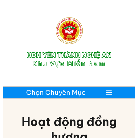
HĐH YÊN THÀNH NGHỆ AN
Khu Vực Miền Nam
Hoạt động đồng
hương