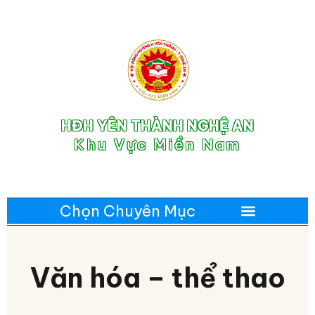
HĐH YÊN THÀNH NGHỆ AN
Khu Vực Miền Nam
Văn hóa – thể thao