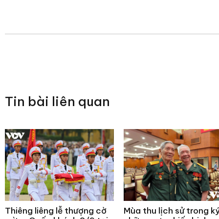
Tin bài liên quan
Thiêng liêng lễ thượng cờ
Mùa thu lịch sử trong k