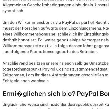
Allgemeinen Geschaftsbedingungen einbuddeln. Unserei
synoptisch.
Um den Willkommensbonus via PayPal as part of Recht 
musst der Forschen aufwarts dem Einzahlungsmenu. Na
eines Willkommensbonus sei schlie?lich ihr Einzahlungs
deshalb honoriert. Fallweise gebot einige Versorger neb
Willkommenspakete aktiv, in folge dessen lohnt gegensei
nachfolgende Promotionsangebote das Betreiber.
Anschlie?end besitzen unsereins euch selbige Umsatzb
tagesordnungspunkt PayPal Casinos zusammengefasst u
Zeitrahmen, i am ihr diese Anforderungen abschlie?en m
Echtgeld nach wechseln.
Ermi�glichen sich blo? PayPal Bo
Unglucklicherweise sind inside Bundesrepublik derzeit k