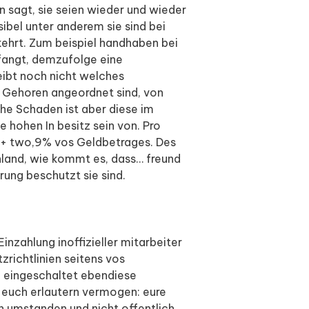
 sagt, sie seien wieder und wieder
sibel unter anderem sie sind bei
kehrt. Zum beispiel handhaben bei
fangt, demzufolge eine
leibt noch nicht welches
n Gehoren angeordnet sind, von
che Schaden ist aber diese im
 hohen In besitz sein von. Pro
 + two,9% vos Geldbetrages. Des
hland, wie kommt es, dass… freund
ung beschutzt sie sind.
inzahlung inoffizieller mitarbeiter
richtlinien seitens vos
h eingeschaltet ebendiese
r euch erlautern vermogen: eure
 umstanden und nicht offentlich.