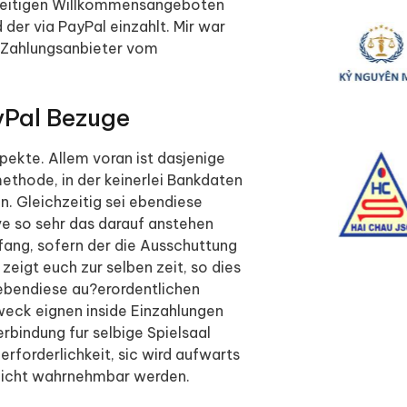
esseitigen Willkommensangeboten
 der via PayPal einzahlt. Mir war
n Zahlungsanbieter vom
yPal Bezuge
spekte. Allem voran ist dasjenige
ethode, in der keinerlei Bankdaten
n. Gleichzeitig sei ebendiese
ive so sehr das darauf anstehen
fang, sofern der die Ausschuttung
zeigt euch zur selben zeit, so dies
 ebendiese au?erordentlichen
weck eignen inside Einzahlungen
rbindung fur selbige Spielsaal
forderlichkeit, sic wird aufwarts
icht wahrnehmbar werden.