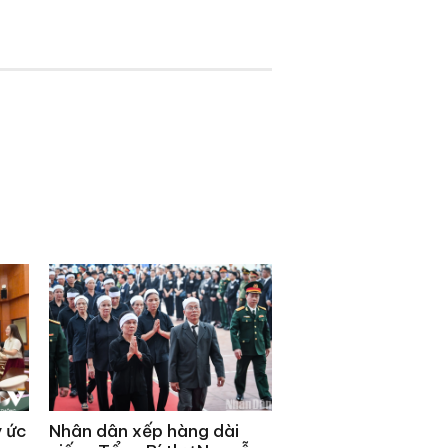
ý ức
Nhân dân xếp hàng dài