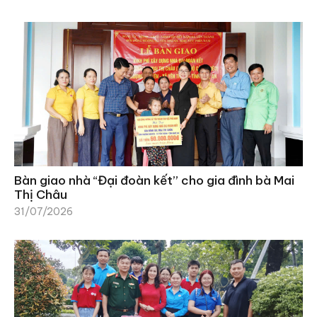
Bàn giao nhà “Đại đoàn kết” cho gia đình bà Mai
Thị Châu
31/07/2026