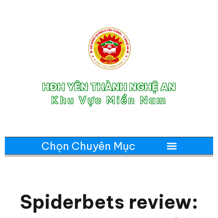
HĐH YÊN THÀNH NGHỆ AN
Khu Vực Miền Nam
Spiderbets review: