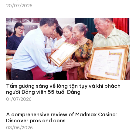
20/07/2026
Tấm gương sáng về lòng tận tụy và khí phách
người Đảng viên 55 tuổi Đảng
01/07/2026
A comprehensive review of Madmax Casino:
Discover pros and cons
03/06/2026