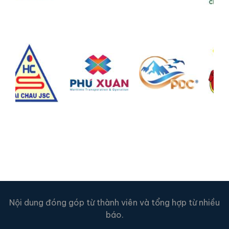
Nội dung đóng góp từ thành viên và tổng hợp từ nhiều
báo.