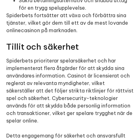
Säkra betalningsalternativ och snabba uttag
för en trygg spelupplevelse.
Spiderbets fortsätter att växa och förbättra sina
tjänster, vilket gör dem till ett av de mest lovande
onlinecasinon på marknaden.
Tillit och säkerhet
Spiderbets prioriterar spelarsäkerhet och har
implementerat flera åtgärder för att skydda sina
användares information. Casinot är licensierat och
reglerat av relevanta myndigheter, vilket
säkerställer att det följer strikta riktlinjer för rättvist
spel och säkerhet. Cybersecurity-teknologier
används för att skydda både personlig information
och transaktioner, vilket ger spelare trygghet när de
spelar online.
Detta engagemang för säkerhet och ansvarsfullt