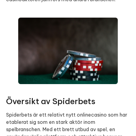
Översikt av Spiderbets
Spiderbets är ett relativt nytt onlinecasino som har
etablerat sig som en stark aktör inom
spelbranschen. Med ett brett utbud av spel, en