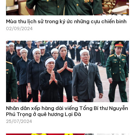
Mùa thu lịch sử trong ký ức những cựu chiến binh
02/09/2024
Nhân dân xếp hàng dài viếng Tổng Bí thư Nguyễn
Phú Trọng ở quê hương Lại Đà
25/07/2024