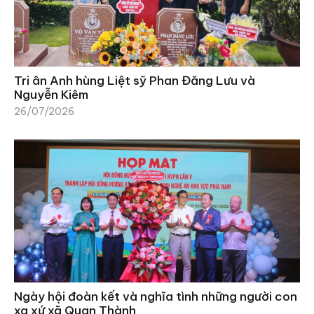
Tri ân Anh hùng Liệt sỹ Phan Đăng Lưu và
Nguyễn Kiêm
26/07/2026
Ngày hội đoàn kết và nghĩa tình những người con
xa xứ xã Quan Thành