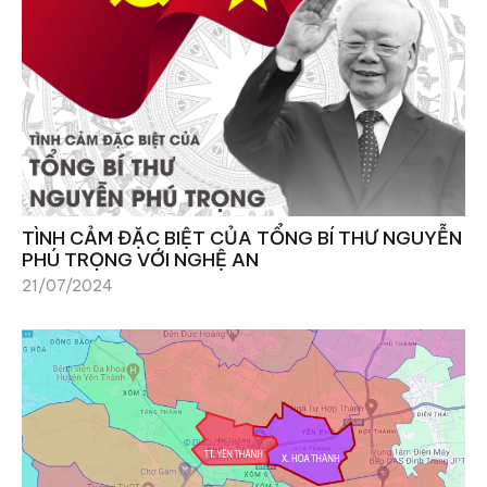
TÌNH CẢM ĐẶC BIỆT CỦA TỔNG BÍ THƯ NGUYỄN
PHÚ TRỌNG VỚI NGHỆ AN
21/07/2024