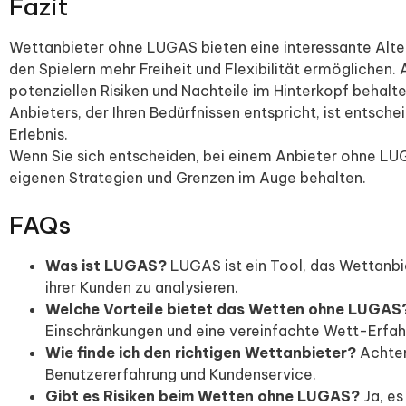
Fazit
Wettanbieter ohne LUGAS bieten eine interessante Alter
den Spielern mehr Freiheit und Flexibilität ermöglichen. A
potenziellen Risiken und Nachteile im Hinterkopf behalte
Anbieters, der Ihren Bedürfnissen entspricht, ist entsche
Erlebnis.
Wenn Sie sich entscheiden, bei einem Anbieter ohne LUG
eigenen Strategien und Grenzen im Auge behalten.
FAQs
Was ist LUGAS?
LUGAS ist ein Tool, das Wettanbi
ihrer Kunden zu analysieren.
Welche Vorteile bietet das Wetten ohne LUGAS
Einschränkungen und eine vereinfachte Wett-Erfah
Wie finde ich den richtigen Wettanbieter?
Achten
Benutzererfahrung und Kundenservice.
Gibt es Risiken beim Wetten ohne LUGAS?
Ja, es