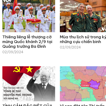
Thiêng liêng lễ thượng cờ
Mùa thu lịch sử trong k
mừng Quốc khánh 2/9 tại
những cựu chiến binh
Quảng trường Ba Đình
02/09/2024
02/09/2024
TÌNH CẢM ĐẶC BIỆT CỦA
Vì sao đặt tên Thị trấn