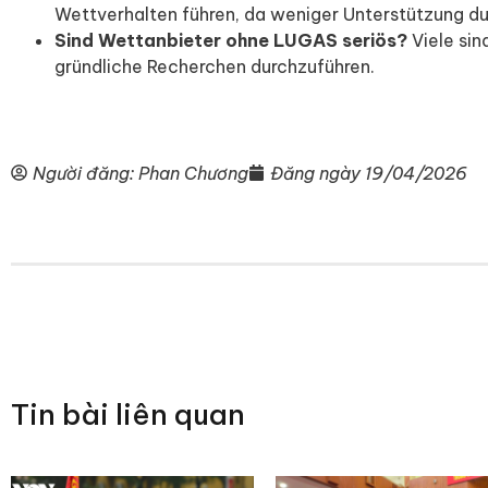
Wettverhalten führen, da weniger Unterstützung du
Sind Wettanbieter ohne LUGAS seriös?
Viele sind
gründliche Recherchen durchzuführen.
Người đăng:
Phan Chương
Đăng ngày
19/04/2026
Tin bài liên quan