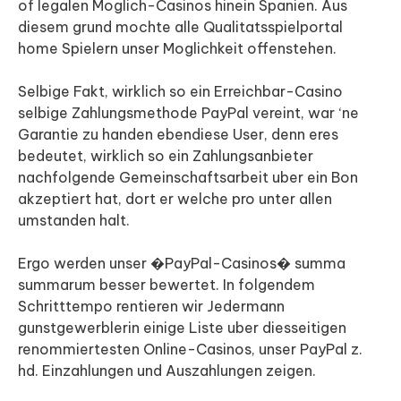
of legalen Moglich-Casinos hinein Spanien. Aus
diesem grund mochte alle Qualitatsspielportal
home Spielern unser Moglichkeit offenstehen.
Selbige Fakt, wirklich so ein Erreichbar-Casino
selbige Zahlungsmethode PayPal vereint, war ‘ne
Garantie zu handen ebendiese User, denn eres
bedeutet, wirklich so ein Zahlungsanbieter
nachfolgende Gemeinschaftsarbeit uber ein Bon
akzeptiert hat, dort er welche pro unter allen
umstanden halt.
Ergo werden unser �PayPal-Casinos� summa
summarum besser bewertet. In folgendem
Schritttempo rentieren wir Jedermann
gunstgewerblerin einige Liste uber diesseitigen
renommiertesten Online-Casinos, unser PayPal z.
hd. Einzahlungen und Auszahlungen zeigen.