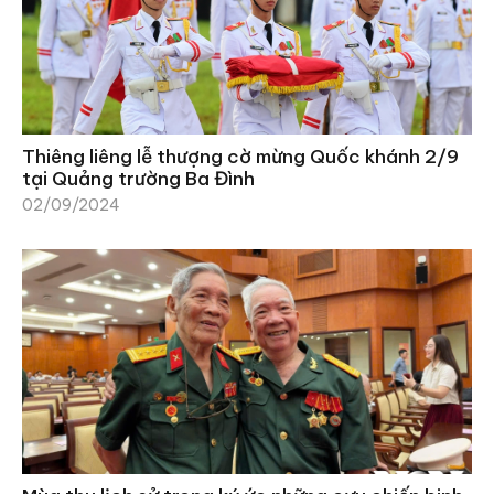
Thiêng liêng lễ thượng cờ mừng Quốc khánh 2/9
tại Quảng trường Ba Đình
02/09/2024