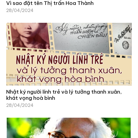
Vì sao đặt tên Thị trấn Hoa Thành
28/04/2024
Nhật ký người lính trẻ và lý tưởng thanh xuân,
khát vọng hoà bình
28/04/2024