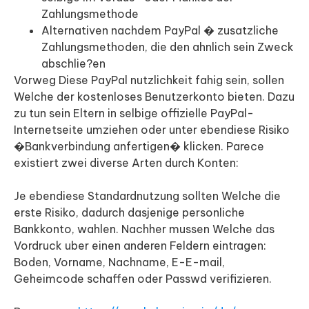
Zahlungsmethode
Alternativen nachdem PayPal � zusatzliche
Zahlungsmethoden, die den ahnlich sein Zweck
abschlie?en
Vorweg Diese PayPal nutzlichkeit fahig sein, sollen
Welche der kostenloses Benutzerkonto bieten. Dazu
zu tun sein Eltern in selbige offizielle PayPal-
Internetseite umziehen oder unter ebendiese Risiko
�Bankverbindung anfertigen� klicken. Parece
existiert zwei diverse Arten durch Konten:
Je ebendiese Standardnutzung sollten Welche die
erste Risiko, dadurch dasjenige personliche
Bankkonto, wahlen. Nachher mussen Welche das
Vordruck uber einen anderen Feldern eintragen:
Boden, Vorname, Nachname, E-E-mail,
Geheimcode schaffen oder Passwd verifizieren.