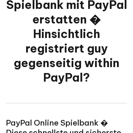
Spielbank mit PayPal
erstatten �
Hinsichtlich
registriert guy
gegenseitig within
PayPal?
PayPal Online Spielbank �
Diese schnellste und sicherste