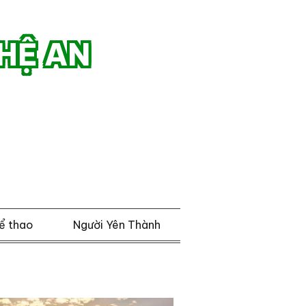
HỆ AN
ể thao
Người Yên Thành