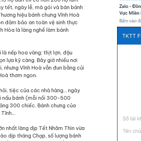
 tết, ngày lễ, mà gói và bán bánh
Thương hiệu bánh chưng Vĩnh Hoà
còn đảm bảo an toàn vệ sinh thực
h Hòa là làng nghề làm bánh
là nếp hoa vàng; thịt lợn, đậu
n lựa kỹ càng. Bây giờ nhiều nơi
i, nhưng Vĩnh Hoà vẫn đun bằng củi
 Hoà thơm ngon.
hỏi, tiệc của các nhà hàng… ngày
ồi nấu bánh (mỗi nồi 300-500
hoảng 300 chiếc. Bánh chưng của
à Tĩnh…
ớn nhất làng dịp Tết Nhâm Thìn vừa
vào dịp tháng Chạp, số lượng bánh