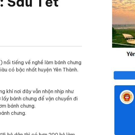
: Sau Tết
) nổi tiếng về nghề làm bánh chưng
giàu có bậc nhất huyện Yên Thành.
ng khí nơi đây vẫn nhộn nhịp như
 lấy bánh chưng để vận chuyển đi
hơm bánh chưng.
15 hộ dân thì có hơn 200 hộ làm