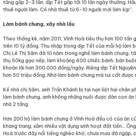
tăng gấp 2-3 lần, dịp Tết gấp tới 10 lần ngày thường. Hầ
thuê người làm. Có nhà thuê từ 6-10 người mới làm kịp”.
Làm bánh chưng, xây nhà lầu
Theo thống kê, năm 2011, Vĩnh Hoà tiêu thụ hơn 100 tấn 
trên 10 tỷ đồng. Thu nhập trong dịp Tết của mỗi hộ làm 
Chị Lê Thị Sâm đã 10 năm trong nghề làm bánh chưng, tâm
thụ 50kg gạo nếp, làm khoảng 400 chiếc bánh, bán buô
khoản lãi hơn 300.000 đồng/ngày. Riêng dịp Tết Nguyên 
hơn 50 triệu đồng. Nhờ làm bánh chưng mà tui cất được 
Kề nhà chị Sâm, anh Trần Khánh bị tai nạn liệt hai chân p
làm bánh chưng, anh không những nuôi được đàn con ăn 
nhà 2 tầng.
Hơn 200 hộ làm bánh chưng ở Vĩnh Hoà đều có của ăn củ
khang trang, sắm nhiều vật dụng sinh hoạt đắt tiền… Ông
Hoà trước đây nổi tiếng nghèo khó; chưa mưa đã ngập, c