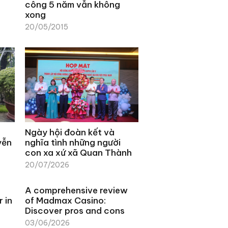
công 5 năm vẫn không
xong
20/05/2015
Ngày hội đoàn kết và
yễn
nghĩa tình những người
con xa xứ xã Quan Thành
20/07/2026
s
A comprehensive review
 in
of Madmax Casino:
Discover pros and cons
03/06/2026