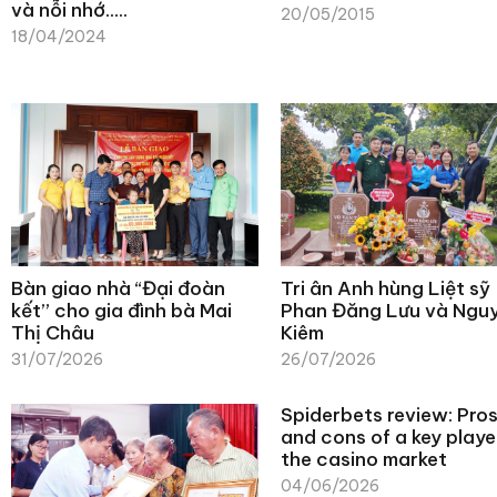
và nỗi nhớ…..
20/05/2015
18/04/2024
Bàn giao nhà “Đại đoàn
Tri ân Anh hùng Liệt sỹ
kết” cho gia đình bà Mai
Phan Đăng Lưu và Ngu
Thị Châu
Kiêm
31/07/2026
26/07/2026
Spiderbets review: Pro
and cons of a key player
the casino market
04/06/2026