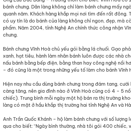
bánh chưng. Dân làng không chỉ làm bánh chưng mấy ngày
quanh năm. Khách hàng khắp mọi nơi tìm đến rất đông. 
có uy tín là do bánh của làng không chỉ ngon, đẹp, mà 
phẩm. Năm 2004, tỉnh Nghệ An chính thức công nhận Vĩn
chưng.
Bánh chưng Vĩnh Hoà chủ yếu gói bằng lá chuối. Gạo phải 
xanh, hạt tiêu, hành làm nhân bánh luôn được các nhà chọ
nấu bánh bằng bếp điện, bằng than hay công nghệ nồi hơ
– đó cũng là một trong những yếu tố làm cho bánh Vĩnh
Hiện nay nhu cầu dùng bánh chưng trong đám tang, cưới 
càng tăng, nên gia đình nào ở Vĩnh Hoà cũng có 4 – 5 n
chiếc). Trung bình mỗi ngày một hộ bán ra thị trường k
làng có mặt ở hầu khắp thị trường hai tỉnh Nghệ An và H
Anh Trần Quốc Khánh – hộ làm bánh chưng với số lượng l
qua cho biết: “Ngày bình thường, nhà tôi gói 400 chiếc, 