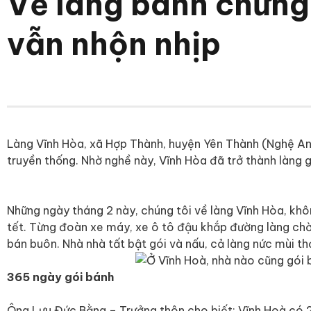
Về làng bánh chưng
vẫn nhộn nhịp
Làng Vĩnh Hòa, xã Hợp Thành, huyện Yên Thành (Nghệ An
truyền thống. Nhờ nghề này, Vĩnh Hòa đã trở thành làng 
Những ngày tháng 2 này, chúng tôi về làng Vĩnh Hòa, khô
tết. Từng đoàn xe máy, xe ô tô đậu khắp đường làng chờ
bán buôn. Nhà nhà tất bật gói và nấu, cả làng nức mùi t
365 ngày gói bánh
Ông Lưu Đức Bằng – Trưởng thôn cho biết: Vĩnh Hoà có 2