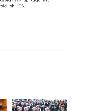
d, jak i iOS.