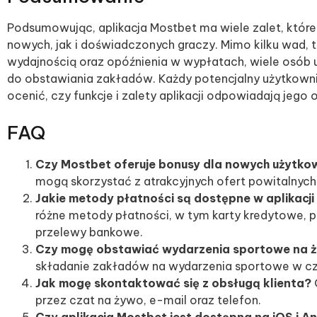
Podsumowując, aplikacja Mostbet ma wiele zalet, któ
nowych, jak i doświadczonych graczy. Mimo kilku wad, 
wydajnością oraz opóźnienia w wypłatach, wiele osób 
do obstawiania zakładów. Każdy potencjalny użytkowni
ocenić, czy funkcje i zalety aplikacji odpowiadają jego
FAQ
Czy Mostbet oferuje bonusy dla nowych użytk
mogą skorzystać z atrakcyjnych ofert powitalnych
Jakie metody płatności są dostępne w aplikacj
różne metody płatności, w tym karty kredytowe, po
przelewy bankowe.
Czy mogę obstawiać wydarzenia sportowe na 
składanie zakładów na wydarzenia sportowe w cz
Jak mogę skontaktować się z obsługą klienta?
przez czat na żywo, e-mail oraz telefon.
Czy aplikacja Mostbet jest dostępna na iOS i A