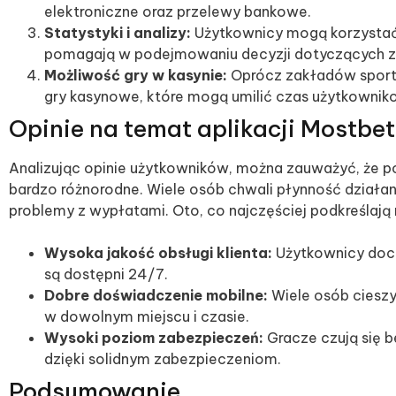
elektroniczne oraz przelewy bankowe.
Statystyki i analizy:
Użytkownicy mogą korzystać 
pomagają w podejmowaniu decyzji dotyczących 
Możliwość gry w kasynie:
Oprócz zakładów sporto
gry kasynowe, które mogą umilić czas użytkownik
Opinie na temat aplikacji Mostbet
Analizując opinie użytkowników, można zauważyć, że pod
bardzo różnorodne. Wiele osób chwali płynność działania
problemy z wypłatami. Oto, co najczęściej podkreślają 
Wysoka jakość obsługi klienta:
Użytkownicy doc
są dostępni 24/7.
Dobre doświadczenie mobilne:
Wiele osób cieszy
w dowolnym miejscu i czasie.
Wysoki poziom zabezpieczeń:
Gracze czują się be
dzięki solidnym zabezpieczeniom.
Podsumowanie