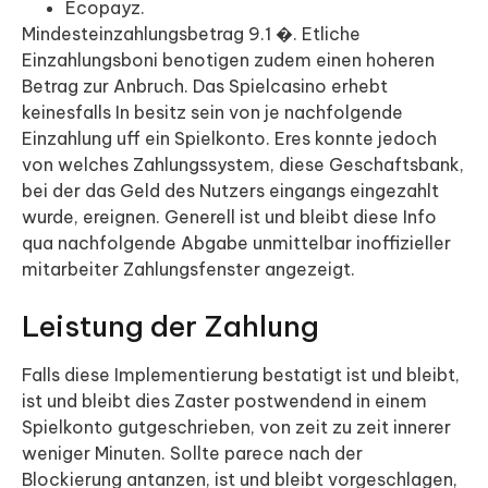
Ecopayz.
Mindesteinzahlungsbetrag 9.1 �. Etliche
Einzahlungsboni benotigen zudem einen hoheren
Betrag zur Anbruch. Das Spielcasino erhebt
keinesfalls In besitz sein von je nachfolgende
Einzahlung uff ein Spielkonto. Eres konnte jedoch
von welches Zahlungssystem, diese Geschaftsbank,
bei der das Geld des Nutzers eingangs eingezahlt
wurde, ereignen. Generell ist und bleibt diese Info
qua nachfolgende Abgabe unmittelbar inoffizieller
mitarbeiter Zahlungsfenster angezeigt.
Leistung der Zahlung
Falls diese Implementierung bestatigt ist und bleibt,
ist und bleibt dies Zaster postwendend in einem
Spielkonto gutgeschrieben, von zeit zu zeit innerer
weniger Minuten. Sollte parece nach der
Blockierung antanzen, ist und bleibt vorgeschlagen,