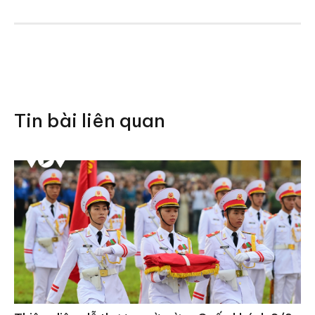
Tin bài liên quan