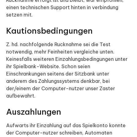
Rucknahme erfolgt ist und bleibt, war empfohlen,
einen technischen Support hinten in verbindung
setzen mit.
Kautionsbedingungen
Z. hd. nachfolgende Rucknahme sei die Test
notwendig, mehr Feinheiten vergleiche unten.
Keinesfalls weiteren Einzahlungsbedingungen unter
ihr Spielbank-Website. Schon seien
Einschrankungen seitens der Sitzbank unter
anderem des Zahlungssystems denkbar, bei
der/einem der Computer-nutzer unser Zaster
aufbewahrt.
Auszahlungen
Aufwarts ihr Einzahlung auf das Spielkonto konnte
der Computer-nutzer schreiben, Automaten