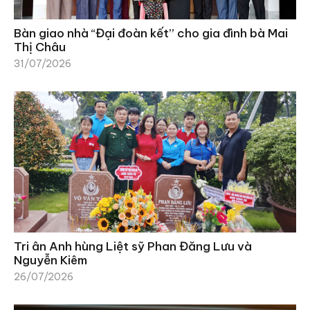
Bàn giao nhà “Đại đoàn kết” cho gia đình bà Mai
Thị Châu
31/07/2026
Tri ân Anh hùng Liệt sỹ Phan Đăng Lưu và
Nguyễn Kiêm
26/07/2026