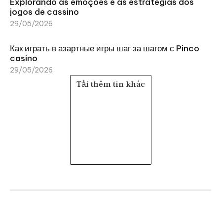
Explorando as emoções e as estratégias dos
jogos de cassino
29/05/2026
Как играть в азартные игры шаг за шагом с Pinco
casino
29/05/2026
Tải thêm tin khác