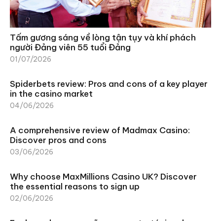
Tấm gương sáng về lòng tận tụy và khí phách
người Đảng viên 55 tuổi Đảng
01/07/2026
Spiderbets review: Pros and cons of a key player
in the casino market
04/06/2026
A comprehensive review of Madmax Casino:
Discover pros and cons
03/06/2026
Why choose MaxMillions Casino UK? Discover
the essential reasons to sign up
02/06/2026