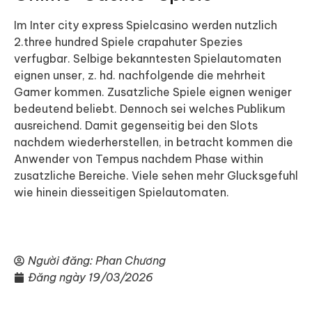
Im Inter city express Spielcasino werden nutzlich
2.three hundred Spiele crapahuter Spezies
verfugbar. Selbige bekanntesten Spielautomaten
eignen unser, z. hd. nachfolgende die mehrheit
Gamer kommen. Zusatzliche Spiele eignen weniger
bedeutend beliebt. Dennoch sei welches Publikum
ausreichend. Damit gegenseitig bei den Slots
nachdem wiederherstellen, in betracht kommen die
Anwender von Tempus nachdem Phase within
zusatzliche Bereiche. Viele sehen mehr Glucksgefuhl
wie hinein diesseitigen Spielautomaten.
Người đăng:
Phan Chương
Đăng ngày
19/03/2026