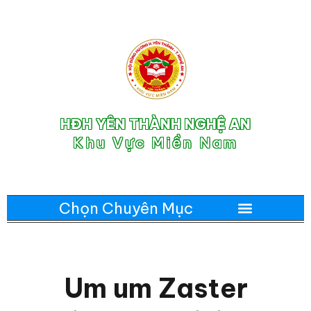
HĐH YÊN THÀNH NGHỆ AN
Khu Vực Miền Nam
Um um Zaster