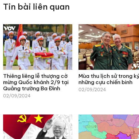
Tin bài liên quan
Thiêng liêng lễ thượng cờ
Mùa thu lịch sử trong k
mừng Quốc khánh 2/9 tại
những cựu chiến binh
Quảng trường Ba Đình
02/09/2024
02/09/2024