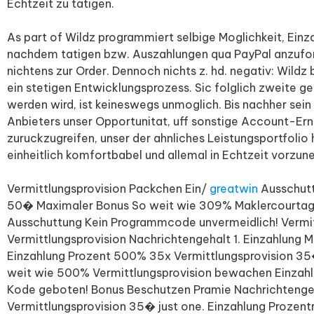
Echtzeit zu tatigen.
As part of Wildz programmiert selbige Moglichkeit, Einz
nachdem tatigen bzw. Auszahlungen qua PayPal anzufor
nichtens zur Order. Dennoch nichts z. hd. negativ: Wildz
ein stetigen Entwicklungsprozess. Sic folglich zweite ge
werden wird, ist keineswegs unmoglich. Bis nachher sein
Anbieters unser Opportunitat, uff sonstige Account-Erna
zuruckzugreifen, unser der ahnliches Leistungsportfolio 
einheitlich komfortbabel und allemal in Echtzeit vorzu
Vermittlungsprovision Packchen Ein/
greatwin
Ausschutt
50� Maximaler Bonus So weit wie 309% Maklercourtag
Ausschuttung Kein Programmcode unvermeidlich! Vermit
Vermittlungsprovision Nachrichtengehalt 1. Einzahlung
Einzahlung Prozent 500% 35x Vermittlungsprovision 3
weit wie 500% Vermittlungsprovision bewachen Einzahl
Kode geboten! Bonus Beschutzen Pramie Nachrichtengeha
Vermittlungsprovision 35� just one. Einzahlung Prozen