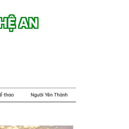
HỆ AN
ể thao
Người Yên Thành