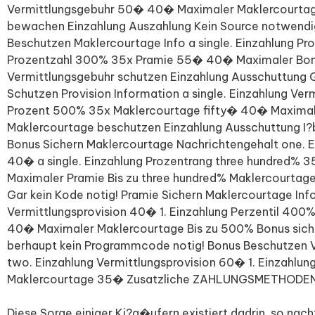
Vermittlungsgebuhr 50� 40� Maximaler Maklercourtage
bewachen Einzahlung Auszahlung Kein Source notwendig
Beschutzen Maklercourtage Info a single. Einzahlung Pro
Prozentzahl 300% 35x Pramie 55� 40� Maximaler Bon
Vermittlungsgebuhr schutzen Einzahlung Ausschuttung Ga
Schutzen Provision Information a single. Einzahlung Ve
Prozent 500% 35x Maklercourtage fifty� 40� Maximale
Maklercourtage beschutzen Einzahlung Ausschuttung I?
Bonus Sichern Maklercourtage Nachrichtengehalt one. E
40� a single. Einzahlung Prozentrang three hundred%
Maximaler Pramie Bis zu three hundred% Maklercourtage
Gar kein Kode notig! Pramie Sichern Maklercourtage Inf
Vermittlungsprovision 40� 1. Einzahlung Perzentil 40
40� Maximaler Maklercourtage Bis zu 500% Bonus siche
berhaupt kein Programmcode notig! Bonus Beschutzen V
two. Einzahlung Vermittlungsprovision 60� 1. Einzahlu
Maklercourtage 35� Zusatzliche ZAHLUNGSMETHODE
Diese Sorge einiger Ki?a�ufern existiert dadrin, so nach