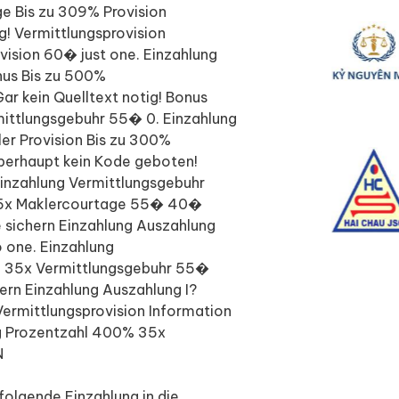
 Bis zu 309% Provision
! Vermittlungsprovision
vision 60� just one. Einzahlung
us Bis zu 500%
r kein Quelltext notig! Bonus
rmittlungsgebuhr 55� 0. Einzahlung
r Provision Bis zu 300%
berhaupt kein Kode geboten!
inzahlung Vermittlungsgebuhr
 35x Maklercourtage 55� 40�
 sichern Einzahlung Auszahlung
o one. Einzahlung
0% 35x Vermittlungsgebuhr 55�
rn Einzahlung Auszahlung I?
ermittlungsprovision Information
ng Prozentzahl 400% 35x
N
folgende Einzahlung in die