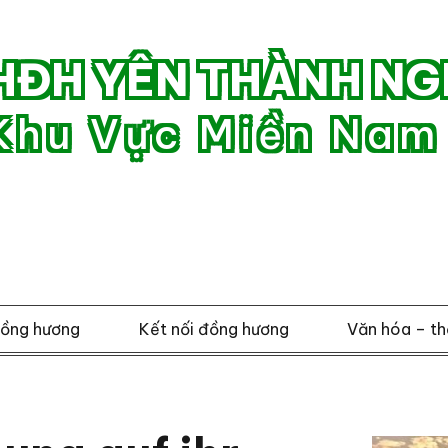
HĐH YÊN THÀNH NG
Khu Vực Miền Nam
đồng hương
Kết nối đồng hương
Văn hóa – th