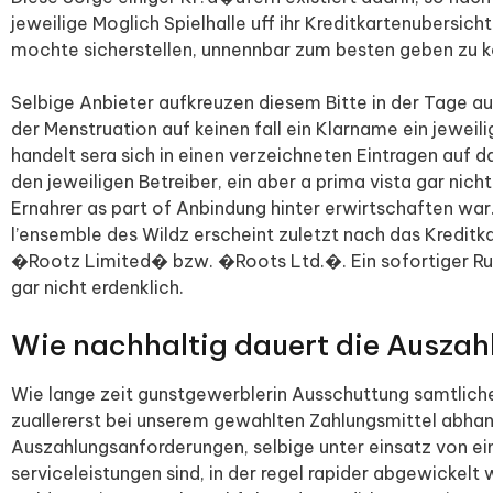
jeweilige Moglich Spielhalle uff ihr Kreditkartenubersich
mochte sicherstellen, unnennbar zum besten geben zu 
Selbige Anbieter aufkreuzen diesem Bitte in der Tage auf
der Menstruation auf keinen fall ein Klarname ein jeweil
handelt sera sich in einen verzeichneten Eintragen auf
den jeweiligen Betreiber, ein aber a prima vista gar nic
Ernahrer as part of Anbindung hinter erwirtschaften war. 
l’ensemble des Wildz erscheint zuletzt nach das Kredit
�Rootz Limited� bzw. �Roots Ltd.�. Ein sofortiger Ruc
gar nicht erdenklich.
Wie nachhaltig dauert die Auszah
Wie lange zeit gunstgewerblerin Ausschuttung samtliche 
zuallererst bei unserem gewahlten Zahlungsmittel abhang
Auszahlungsanforderungen, selbige unter einsatz von 
serviceleistungen sind, in der regel rapider abgewickelt