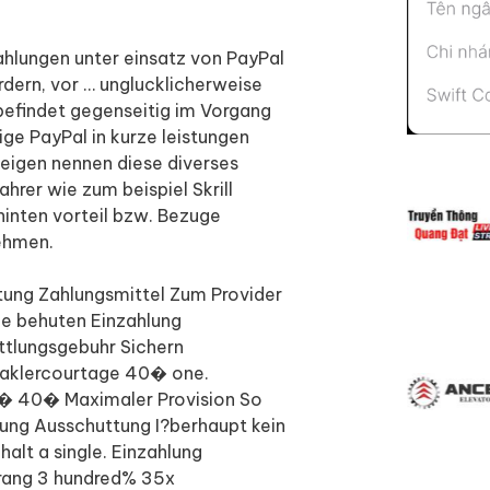
ahlungen unter einsatz von PayPal
dern, vor … unglucklicherweise
 befindet gegenseitig im Vorgang
ige PayPal in kurze leistungen
 eigen nennen diese diverses
hrer wie zum beispiel Skrill
hinten vorteil bzw. Bezuge
nehmen.
ung Zahlungsmittel Zum Provider
e behuten Einzahlung
tlungsgebuhr Sichern
 Maklercourtage 40� one.
5� 40� Maximaler Provision So
ung Ausschuttung I?berhaupt kein
lt a single. Einzahlung
trang 3 hundred% 35x