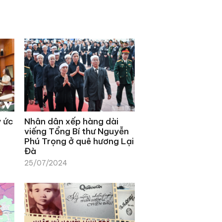
ý ức
Nhân dân xếp hàng dài
viếng Tổng Bí thư Nguyễn
Phú Trọng ở quê hương Lại
Đà
25/07/2024