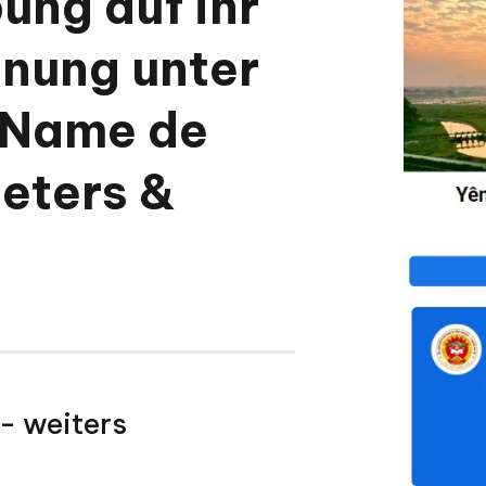
ung auf ihr
nung unter
 Name de
ieters &
- weiters