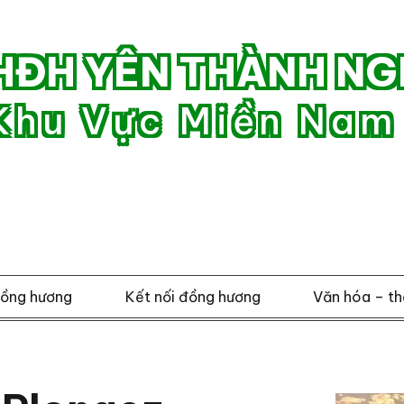
HĐH YÊN THÀNH NG
Khu Vực Miền Nam
đồng hương
Kết nối đồng hương
Văn hóa – th