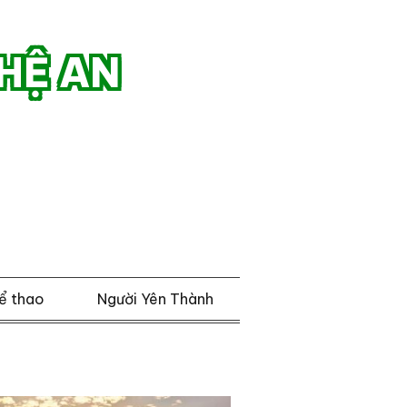
HỆ AN
ể thao
Người Yên Thành