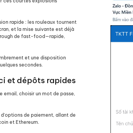
r ces courtes explosions
sion rapide : les rouleaux tournent
cran, et la mise suivante est déjà
through de fast-food—rapide,
ombrement et une disposition
 quelques secondes.
ci et dépôts rapides
re email, choisir un mot de passe,
 d’options de paiement, allant de
coin et Ethereum.