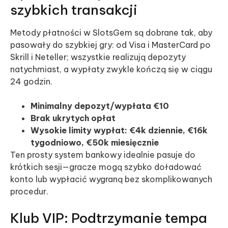
szybkich transakcji
Metody płatności w SlotsGem są dobrane tak, aby
pasowały do szybkiej gry: od Visa i MasterCard po
Skrill i Neteller; wszystkie realizują depozyty
natychmiast, a wypłaty zwykle kończą się w ciągu
24 godzin.
Minimalny depozyt/wypłata €10
Brak ukrytych opłat
Wysokie limity wypłat: €4k dziennie, €16k
tygodniowo, €50k miesięcznie
Ten prosty system bankowy idealnie pasuje do
krótkich sesji—gracze mogą szybko doładować
konto lub wypłacić wygraną bez skomplikowanych
procedur.
Klub VIP: Podtrzymanie tempa