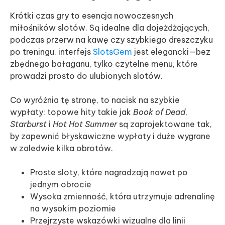
Krótki czas gry to esencja nowoczesnych
miłośników slotów. Są idealne dla dojeżdżających,
podczas przerw na kawę czy szybkiego dreszczyku
po treningu. interfejs
SlotsGem
jest elegancki—bez
zbędnego bałaganu, tylko czytelne menu, które
prowadzi prosto do ulubionych slotów.
Co wyróżnia tę stronę, to nacisk na szybkie
wypłaty: topowe hity takie jak
Book of Dead
,
Starburst
i
Hot Hot Summer
są zaprojektowane tak,
by zapewnić błyskawiczne wypłaty i duże wygrane
w zaledwie kilka obrotów.
Proste sloty, które nagradzają nawet po
jednym obrocie
Wysoka zmienność, która utrzymuje adrenalinę
na wysokim poziomie
Przejrzyste wskazówki wizualne dla linii