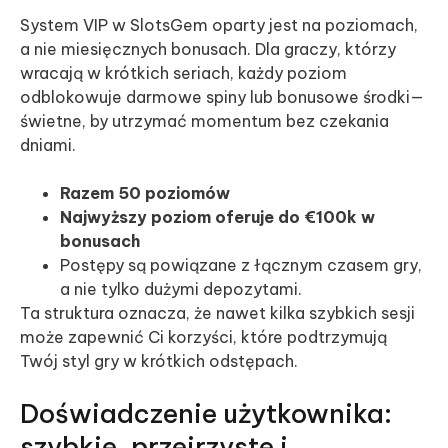
System VIP w SlotsGem oparty jest na poziomach,
a nie miesięcznych bonusach. Dla graczy, którzy
wracają w krótkich seriach, każdy poziom
odblokowuje darmowe spiny lub bonusowe środki—
świetne, by utrzymać momentum bez czekania
dniami.
Razem 50 poziomów
Najwyższy poziom oferuje do €100k w
bonusach
Postępy są powiązane z łącznym czasem gry,
a nie tylko dużymi depozytami.
Ta struktura oznacza, że nawet kilka szybkich sesji
może zapewnić Ci korzyści, które podtrzymują
Twój styl gry w krótkich odstępach.
Doświadczenie użytkownika:
szybkie, przejrzyste i