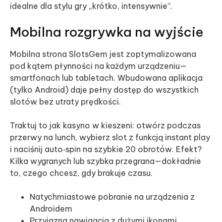
idealne dla stylu gry „krótko, intensywnie”.
Mobilna rozgrywka na wyjście
Mobilna strona SlotsGem jest zoptymalizowana
pod kątem płynności na każdym urządzeniu—
smartfonach lub tabletach. Wbudowana aplikacja
(tylko Android) daje pełny dostęp do wszystkich
slotów bez utraty prędkości.
Traktuj to jak kasyno w kieszeni: otwórz podczas
przerwy na lunch, wybierz slot z funkcją instant play
i naciśnij auto‑spin na szybkie 20 obrotów. Efekt?
Kilka wygranych lub szybka przegrana—dokładnie
to, czego chcesz, gdy brakuje czasu.
Natychmiastowe pobranie na urządzenia z
Androidem
Przyjazna nawigacja z dużymi ikonami