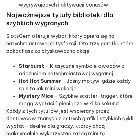
wygrywających i aktywacji bonusów
Najważniejsze tytuły biblioteki dla
szybkich wygranych
SlotsGem oferuje wybór, który opiera się na
natychmiastowej satysfakcji. Oto trzy perełki, które
pokochasz za błyskawiczną akcję:
Starburst
– Klasyczne symbole owoców z
odczuciem natychmiastowej wygranej.
Hot Hot Summer
– Jasny motyw, gdzie każdy
spin to jak mini wakacje.
Mystery Mice
– Szybkie scatter-trigger, które
mogą wypłacić pieniądze w kilka sekund.
Każdy z tych tytułów jest wspierany przez
dostawców znanych z ostrych grafik i szybkich cykli
wypłat—idealne dla graczy, którzy chcą
maksymalnie wykorzystać każdą minutę.