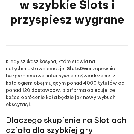
w szybkie Slots i
przyspiesz wygrane
Kiedy szukasz kasyna, które stawia na
natychmiastowe emocje,
SlotsGem
zapewnia
bezproblemowe, intensywne doświadczenie. Z
katalogiem obejmującym ponad 4000 tytułów od
ponad 120 dostawców, platforma obiecuje, że
każde obrócenie koła będzie jak nowy wybuch
ekscytacji.
Dlaczego skupienie na Slot‑ach
działa dla szybkiej gry