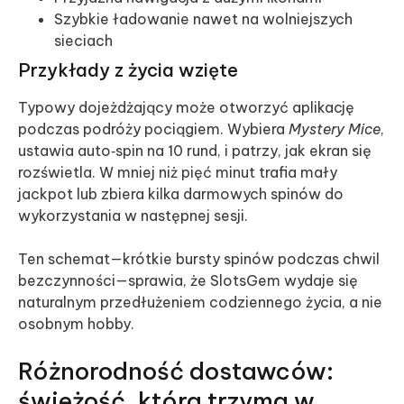
Szybkie ładowanie nawet na wolniejszych
sieciach
Przykłady z życia wzięte
Typowy dojeżdżający może otworzyć aplikację
podczas podróży pociągiem. Wybiera
Mystery Mice
,
ustawia auto‑spin na 10 rund, i patrzy, jak ekran się
rozświetla. W mniej niż pięć minut trafia mały
jackpot lub zbiera kilka darmowych spinów do
wykorzystania w następnej sesji.
Ten schemat—krótkie bursty spinów podczas chwil
bezczynności—sprawia, że SlotsGem wydaje się
naturalnym przedłużeniem codziennego życia, a nie
osobnym hobby.
Różnorodność dostawców:
świeżość, która trzyma w