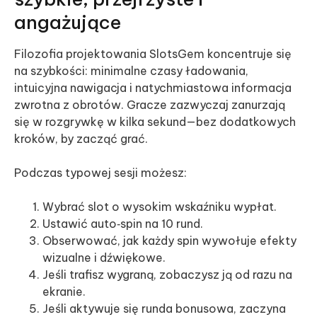
angażujące
Filozofia projektowania SlotsGem koncentruje się
na szybkości: minimalne czasy ładowania,
intuicyjna nawigacja i natychmiastowa informacja
zwrotna z obrotów. Gracze zazwyczaj zanurzają
się w rozgrywkę w kilka sekund—bez dodatkowych
kroków, by zacząć grać.
Podczas typowej sesji możesz:
Wybrać slot o wysokim wskaźniku wypłat.
Ustawić auto‑spin na 10 rund.
Obserwować, jak każdy spin wywołuje efekty
wizualne i dźwiękowe.
Jeśli trafisz wygraną, zobaczysz ją od razu na
ekranie.
Jeśli aktywuje się runda bonusowa, zaczyna