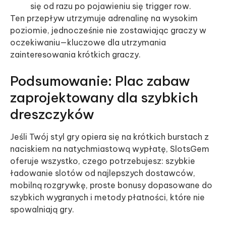
się od razu po pojawieniu się trigger row.
Ten przepływ utrzymuje adrenalinę na wysokim
poziomie, jednocześnie nie zostawiając graczy w
oczekiwaniu—kluczowe dla utrzymania
zainteresowania krótkich graczy.
Podsumowanie: Plac zabaw
zaprojektowany dla szybkich
dreszczyków
Jeśli Twój styl gry opiera się na krótkich burstach z
naciskiem na natychmiastową wypłatę, SlotsGem
oferuje wszystko, czego potrzebujesz: szybkie
ładowanie slotów od najlepszych dostawców,
mobilną rozgrywkę, proste bonusy dopasowane do
szybkich wygranych i metody płatności, które nie
spowalniają gry.