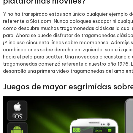
plataformas móviles?
Y no ha transpirado estas son único cualquier ejemplo d
referente a Slot.com. Nunca coloques escapar ni cualq
como descubre muchas tragamonedas clásicas la cual 
para. Ahora se puede disfrutar de tragamonedas clásicas
¡Y incluso cincuenta líneas sobre recompensa! Ademí¡s 
combinaciones sobre derecha en izquierda, sobre izqui
hacia el pelo para scatter. Una novedosa circunstancia 
tragamonedas comenzó referente a nuestro año 1976. 
desarrolló una primera video tragamonedas del ambient
Juegos de mayor esgrimidas sobr