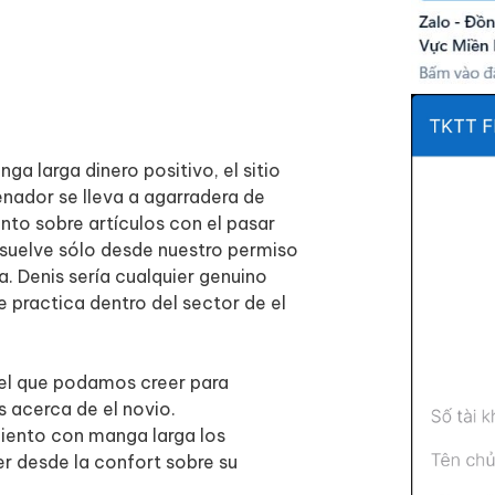
a larga dinero positivo, el sitio
enador se lleva a agarradera de
nto sobre artículos con el pasar
esuelve sólo desde nuestro permiso
a.
Denis serí­a cualquier genuino
 practica dentro del sector de el
 el que podamos creer para
s acerca de el novio.
iento con manga larga los
er desde la confort sobre su