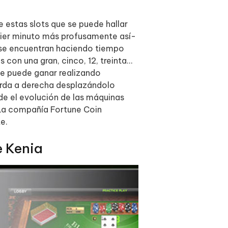
e estas slots que se puede hallar
uier minuto más profusamente así­
se encuentran haciendo tiempo
 con una gran, cinco, 12, treinta…
se puede ganar realizando
erda a derecha desplazándolo
de el evolución de las máquinas
La compañía Fortune Coin
e.
e Kenia