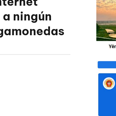
nternet
 a ningún
agamonedas