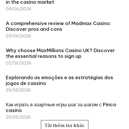
in the casino market
04/06/2026
A comprehensive review of Madmax Casino:
Discover pros and cons
03/06/2026
Why choose MaxMillions Casino UK? Discover
the essential reasons to sign up
02/06/2026
Explorando as emoções e as estratégias dos
jogos de cassino
29/05/2026
Как играть в азартные игры шаг за шагом с Pinco
casino
29/05/2026
Tải thêm tin khác