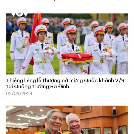
Thiêng liêng lễ thượng cờ mừng Quốc khánh 2/9
tại Quảng trường Ba Đình
02/09/2024