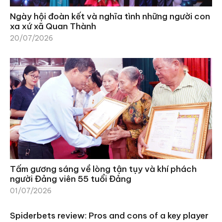
Ngày hội đoàn kết và nghĩa tình những người con
xa xứ xã Quan Thành
20/07/2026
Tấm gương sáng về lòng tận tụy và khí phách
người Đảng viên 55 tuổi Đảng
01/07/2026
Spiderbets review: Pros and cons of a key player