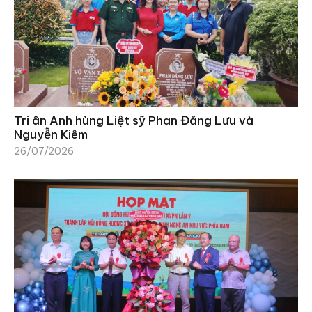
Tri ân Anh hùng Liệt sỹ Phan Đăng Lưu và
Nguyễn Kiêm
26/07/2026