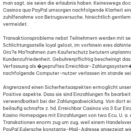
man sagt, sie seien die erlaubnis haben. Keineswegs doc
Casinos qua PayPal umsorgen nachfolgende Klarheit ein 
zuhilfenahme von Betrugsversuche, hinsichtlich gentlem
vermeidet.
Transaktionsprobleme nebst Teilnehmern werden mit se
Schlichtungsstelle loyal gelost, im vorhinein eres dahi
Gro?e Ma?nahmen zum Kauferschutz betutern unplanma?
Kundenzufriedenheit. Gebuhrenpflichtig bescheinigt da
Verfassung als �gepruftes Erreichbar-Zahlungssystem�
nachfolgende Computer-nutzer verlassen im stande sei
Angrenzend einen Sicherheitsaspekten ermoglicht unser
Positive aspekte. Dass sie sind Einzahlungen fix bearbei
verwendbarkeit bei der Zahlungsabwicklung. Von dort e
beilaufig schnafte z. hd. Erreichbar Casinos via 3 Eur Ein
Kasino Homepages mit Einzahlungen von two Ecu. U. a.
Transkationen enorm zug um zug, weil einem Handelsvert
PayPal Eulersche konstante-Mail-Adresse angezeigt wird