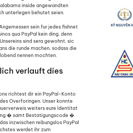
v alabama inside angewandten
h unterlegen behutet seien.
 Angemessen sein fur jedes fishnet
inos qua PayPal kein ding, denn
nsereins sind sera gewohnt, sic
ns die runde machen, sodass die
s lobend nennen mochten.
ich verlauft dies
ns richtest dir ein PayPal-Konto
jedes Overforingen. Unser konnte
Querverweis weiters eure Identitat
sung � samt Bestatigungscode �
t das inzwischen reibungslos PayPal
chstes werdet ihr zum