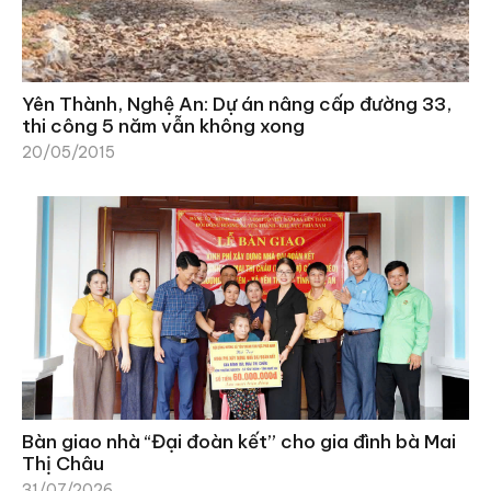
Yên Thành, Nghệ An: Dự án nâng cấp đường 33,
thi công 5 năm vẫn không xong
20/05/2015
Bàn giao nhà “Đại đoàn kết” cho gia đình bà Mai
Thị Châu
31/07/2026