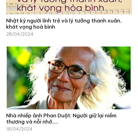
Nhật ký người lính trẻ và lý tưởng thanh xuân,
khát vọng hoà bình
28/04/2024
Nhà nhiếp ảnh Phan Duật: Người giữ lại niềm
thương và nỗi nhớ…..
18/04/2024