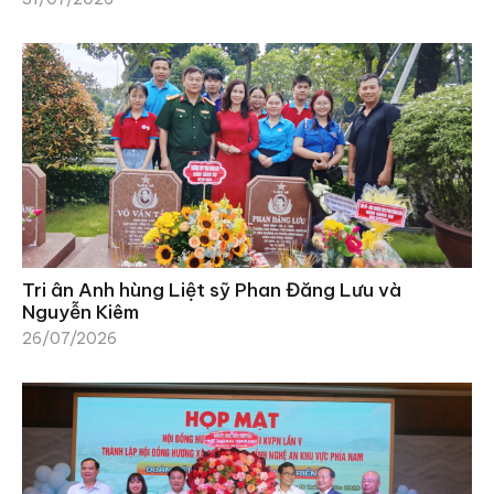
Tri ân Anh hùng Liệt sỹ Phan Đăng Lưu và
Nguyễn Kiêm
26/07/2026