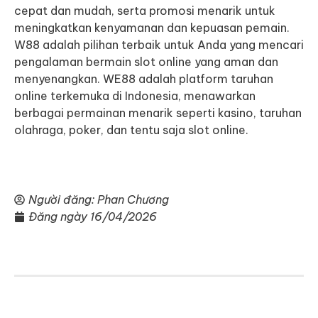
cepat dan mudah, serta promosi menarik untuk
meningkatkan kenyamanan dan kepuasan pemain.
W88 adalah pilihan terbaik untuk Anda yang mencari
pengalaman bermain slot online yang aman dan
menyenangkan. WE88 adalah platform taruhan
online terkemuka di Indonesia, menawarkan
berbagai permainan menarik seperti kasino, taruhan
olahraga, poker, dan tentu saja slot online.
Người đăng:
Phan Chương
Đăng ngày
16/04/2026