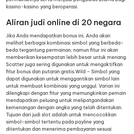
kasino-kasino yang beroperasi.
Aliran judi online di 20 negara
Jika Anda mendapatkan bonus ini, Anda akan
melihat berbagai kombinasi simbol yang berbeda-
beda tergantung permainan, namun fitur ini akan
memberikan kesempatan lebih besar untuk menang.
Scatter juga sering digunakan untuk mengaktifkan
fitur bonus dan putaran gratis.Wild – Simbol yang
dapat digunakan untuk menggantikan simbol lain
untuk membuat kombinasi yang unggul. Varian ini
dilengkapi dengan fitur yang memungkinkan pemain
mendapatkan peluang untuk melipatgandakan
kemenangan dengan angka yang telah ditentukan.
Tujuan dari judi slot adalah untuk mencocokkan
simbol-simbol tertentu pada payline yang
ditentukan dan menerima pembayaran sesuai