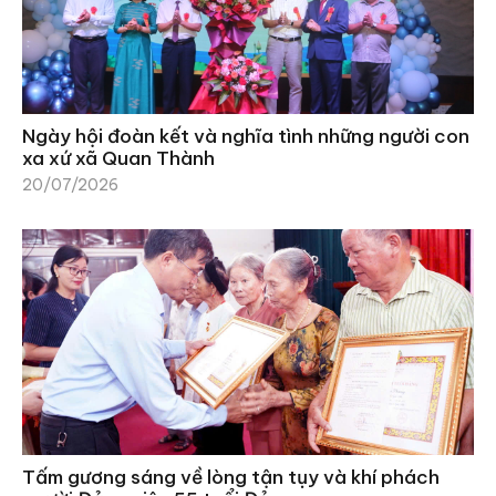
Ngày hội đoàn kết và nghĩa tình những người con
xa xứ xã Quan Thành
20/07/2026
Tấm gương sáng về lòng tận tụy và khí phách