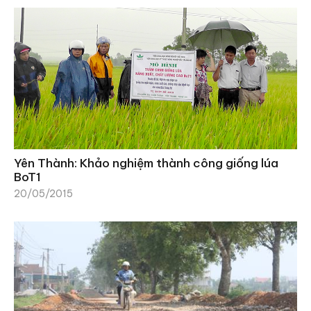
Yên Thành: Khảo nghiệm thành công giống lúa
BoT1
20/05/2015