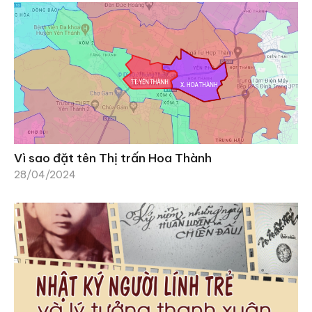
Vì sao đặt tên Thị trấn Hoa Thành
28/04/2024