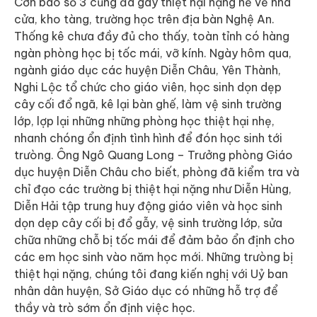
Cơn bão số 3 cũng đã gây thiệt hại nặng nề về nhà
cửa, kho tàng, trường học trên địa bàn Nghệ An.
Thống kê chưa đầy đủ cho thấy, toàn tỉnh có hàng
ngàn phòng học bị tốc mái, vỡ kính. Ngày hôm qua,
ngành giáo dục các huyện Diễn Châu, Yên Thành,
Nghi Lộc tổ chức cho giáo viên, học sinh dọn dẹp
cây cối đổ ngã, kê lại bàn ghế, làm vệ sinh trường
lớp, lợp lại những những phòng học thiệt hại nhẹ,
nhanh chóng ổn định tình hình để đón học sinh tới
trưòng. Ông Ngô Quang Long – Trưởng phòng Giáo
dục huyện Diễn Châu cho biết, phòng đã kiểm tra và
chỉ đạo các trường bị thiệt hại nặng như Diễn Hùng,
Diễn Hải tập trung huy động giáo viên và học sinh
dọn dẹp cây cối bị đổ gẫy, vệ sinh trường lớp, sửa
chữa những chỗ bị tốc mái để đảm bảo ổn định cho
các em học sinh vào năm học mới. Những trưòng bị
thiệt hại nặng, chúng tôi đang kiến nghị với Uỷ ban
nhân dân huyện, Sở Giáo dục có những hỗ trợ để
thầy và trò sớm ổn định việc học.