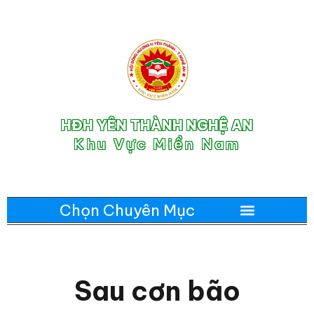
HĐH YÊN THÀNH NGHỆ AN
Khu Vực Miền Nam
Sau cơn bão