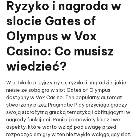
Ryzyko i nagroda w
slocie Gates of
Olympus w Vox
Casino: Co musisz
wiedzieć?
W artykule przyjrzymy się ryzyku i nagrodzie, jakie
niesie ze sobą gra w slot Gates of Olympus
dostępny w Vox Casino. Ten popularny automat
stworzony przez Pragmatic Play przyciąga graczy
swoją starożytną grecką tematyką i obfitującymi w
nagrody funkcjami. Poniżej omówimy kluczowe
aspekty, które warto wziąć pod uwagę przed
rozpoczęciem gry w ten niezwykle wciągający slot.