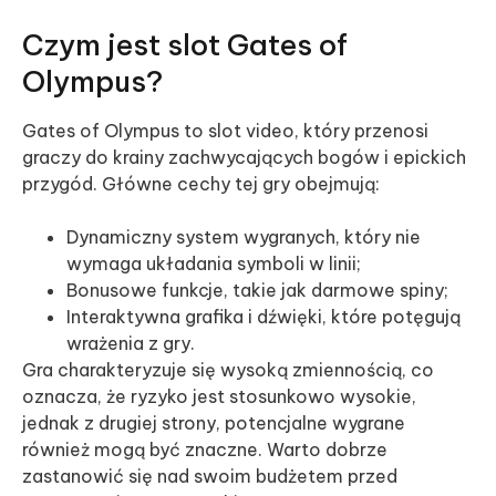
Czym jest slot Gates of
Olympus?
Gates of Olympus to slot video, który przenosi
graczy do krainy zachwycających bogów i epickich
przygód. Główne cechy tej gry obejmują:
Dynamiczny system wygranych, który nie
wymaga układania symboli w linii;
Bonusowe funkcje, takie jak darmowe spiny;
Interaktywna grafika i dźwięki, które potęgują
wrażenia z gry.
Gra charakteryzuje się wysoką zmiennością, co
oznacza, że ryzyko jest stosunkowo wysokie,
jednak z drugiej strony, potencjalne wygrane
również mogą być znaczne. Warto dobrze
zastanowić się nad swoim budżetem przed