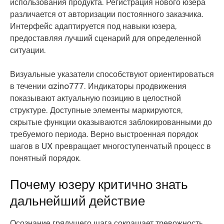
использования продукта. Регистрация нового юзера
различается от авторизации постоянного заказчика.
Интерфейс адаптируется под навыки юзера,
предоставляя лучший сценарий для определенной
ситуации.
Визуальные указатели способствуют ориентироваться
в течении azino777. Индикаторы продвижения
показывают актуальную позицию в целостной
структуре. Доступные элементы маркируются,
скрытые функции оказываются заблокированными до
требуемого периода. Верно выстроенная порядок
шагов в UX превращает многоступенчатый процесс в
понятный порядок.
Почему юзеру критично знать
дальнейший действие
Осознание грядущего шага сокращает тревожность