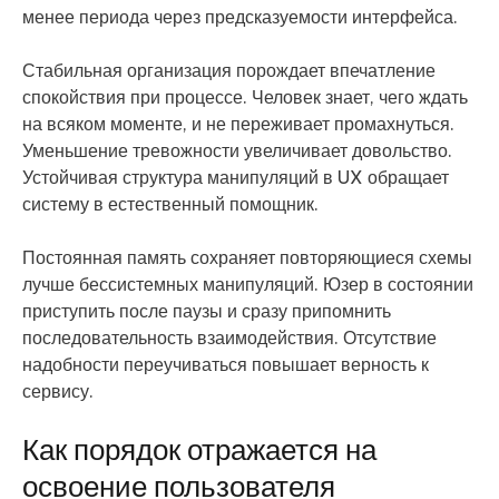
менее периода через предсказуемости интерфейса.
Стабильная организация порождает впечатление
спокойствия при процессе. Человек знает, чего ждать
на всяком моменте, и не переживает промахнуться.
Уменьшение тревожности увеличивает довольство.
Устойчивая структура манипуляций в UX обращает
систему в естественный помощник.
Постоянная память сохраняет повторяющиеся схемы
лучше бессистемных манипуляций. Юзер в состоянии
приступить после паузы и сразу припомнить
последовательность взаимодействия. Отсутствие
надобности переучиваться повышает верность к
сервису.
Как порядок отражается на
освоение пользователя