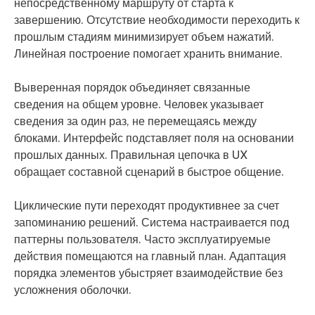
непосредственному маршруту от старта к
завершению. Отсутствие необходимости переходить к
прошлым стадиям минимизирует объем нажатий.
Линейная построение помогает хранить внимание.
Выверенная порядок объединяет связанные
сведения на общем уровне. Человек указывает
сведения за один раз, не перемещаясь между
блоками. Интерфейс подставляет поля на основании
прошлых данных. Правильная цепочка в UX
обращает составной сценарий в быстрое общение.
Циклические пути переходят продуктивнее за счет
запоминанию решений. Система настраивается под
паттерны пользователя. Часто эксплуатируемые
действия помещаются на главный план. Адаптация
порядка элементов убыстряет взаимодействие без
усложнения оболочки.