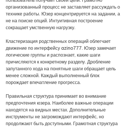
пользователь получает своей цели. Грамотно
организованный процесс не заставляет рассуждать о
технике работы. Юзер концентрируется на задании, а
не на поиске опций. Интуитивная построение
сокращает умственную нагрузку.
Кластеризация родственных операций облегчает
движение по интерфейсу azino777. Юзер замечает
логические группы и распознает, какие шаги
причисляются к конкретному разделу. Дробление
запутанного хода на понятные шаги обращает цель
менее сложной. Каждый выполненный блок
порождает впечатление прогресса.
Правильная структура принимает во внимание
предпочтения юзера. Наиболее важные операции
находятся на видных местах. Дополнительные
инструменты не загромождают интерфейс, но
продолжают быть доступными. Грамотная структура