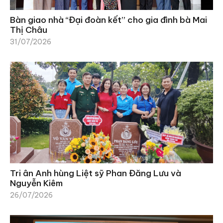
Bàn giao nhà “Đại đoàn kết” cho gia đình bà Mai
Thị Châu
31/07/2026
Tri ân Anh hùng Liệt sỹ Phan Đăng Lưu và
Nguyễn Kiêm
26/07/2026