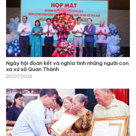
Ngày hội đoàn kết và nghĩa tình những người con
xa xứ xã Quan Thành
20/07/2026