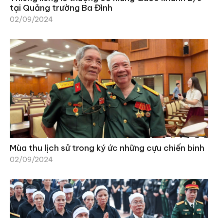
tại Quảng trường Ba Đình
02/09/2024
Mùa thu lịch sử trong ký ức những cựu chiến binh
02/09/2024