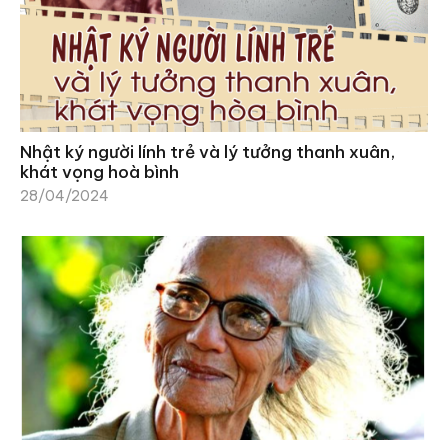
Nhật ký người lính trẻ và lý tưởng thanh xuân,
khát vọng hoà bình
28/04/2024