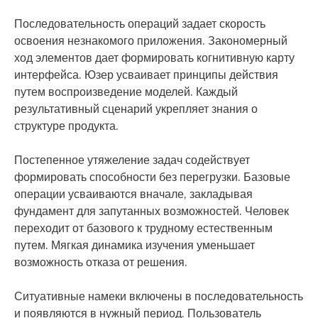
Последовательность операций задает скорость
освоения незнакомого приложения. Закономерный
ход элементов дает формировать когнитивную карту
интерфейса. Юзер усваивает принципы действия
путем воспроизведение моделей. Каждый
результативный сценарий укрепляет знания о
структуре продукта.
Постепенное утяжеление задач содействует
формировать способности без перегрузки. Базовые
операции усваиваются вначале, закладывая
фундамент для запутанных возможностей. Человек
переходит от базового к трудному естественным
путем. Мягкая динамика изучения уменьшает
возможность отказа от решения.
Ситуативные намеки включены в последовательность
и появляются в нужный период. Пользователь