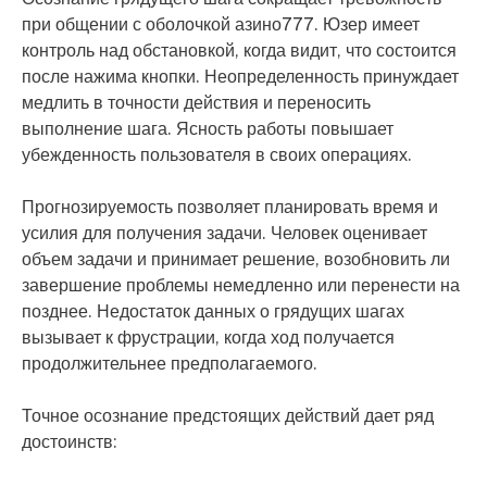
при общении с оболочкой азино777. Юзер имеет
контроль над обстановкой, когда видит, что состоится
после нажима кнопки. Неопределенность принуждает
медлить в точности действия и переносить
выполнение шага. Ясность работы повышает
убежденность пользователя в своих операциях.
Прогнозируемость позволяет планировать время и
усилия для получения задачи. Человек оценивает
объем задачи и принимает решение, возобновить ли
завершение проблемы немедленно или перенести на
позднее. Недостаток данных о грядущих шагах
вызывает к фрустрации, когда ход получается
продолжительнее предполагаемого.
Точное осознание предстоящих действий дает ряд
достоинств: