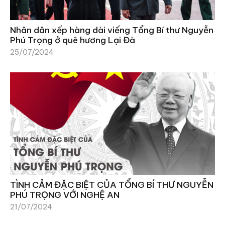
Nhân dân xếp hàng dài viếng Tổng Bí thư Nguyễn
Phú Trọng ở quê hương Lại Đà
25/07/2024
TÌNH CẢM ĐẶC BIỆT CỦA TỔNG BÍ THƯ NGUYỄN
PHÚ TRỌNG VỚI NGHỆ AN
21/07/2024