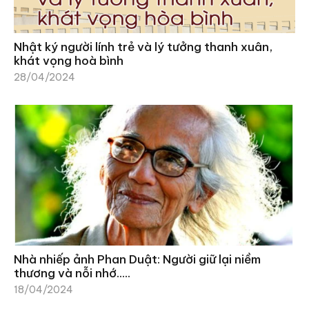
Nhật ký người lính trẻ và lý tưởng thanh xuân,
khát vọng hoà bình
28/04/2024
Nhà nhiếp ảnh Phan Duật: Người giữ lại niềm
thương và nỗi nhớ…..
18/04/2024