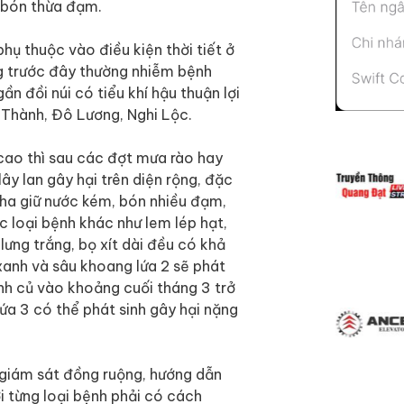
g bón thừa đạm.
hụ thuộc vào điều kiện thời tiết ở
ùng trước đây thường nhiễm bệnh
n đồi núi có tiểu khí hậu thuận lợi
 Thành, Đô Lương, Nghi Lộc.
ộ cao thì sau các đợt mưa rào hay
ây lan gây hại trên diện rộng, đặc
 pha giữ nước kém, bón nhiều đạm,
c loại bệnh khác như lem lép hạt,
lưng trắng, bọ xít dài đều có khả
 xanh và sâu khoang lứa 2 sẽ phát
ành củ vào khoảng cuối tháng 3 trở
lứa 3 có thể phát sinh gây hại nặng
giám sát đồng ruộng, hướng dẫn
i từng loại bệnh phải có cách