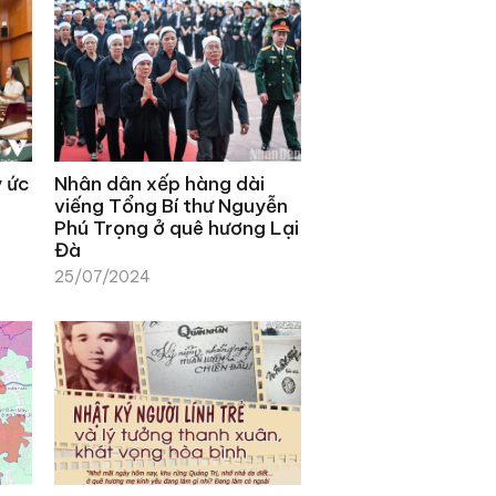
ý ức
Nhân dân xếp hàng dài
viếng Tổng Bí thư Nguyễn
Phú Trọng ở quê hương Lại
Đà
25/07/2024