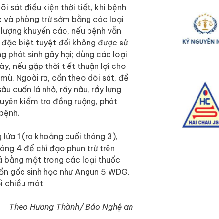
i sát điều kiện thời tiết, khi bệnh
c và phòng trừ sớm bằng các loại
lượng khuyến cáo, nếu bệnh vẫn
, đặc biệt tuyệt đối không được sử
g phát sinh gây hại; dùng các loại
y, nếu gặp thời tiết thuận lợi cho
 mù. Ngoài ra, cần theo dõi sát, đề
âu cuốn lá nhỏ, rầy nâu, rầy lưng
xuyên kiểm tra đồng ruộng, phát
 bệnh.
 lứa 1 (ra khoảng cuối tháng 3),
háng 4 để chỉ đạo phun trừ trên
lá bằng một trong các loại thuốc
n gốc sinh học như Angun 5 WDG,
 chiều mát.
Theo Hương Thành/ Báo Nghệ an