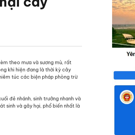
hại cây
 kèm theo mưa và sương mù, rất
ong khi hiện đang là thời kỳ cây
ghiêm túc các biện pháp phòng trừ
cuối đẻ nhánh, sinh trưởng nhanh và
át sinh và gây hại, phổ biến nhất là