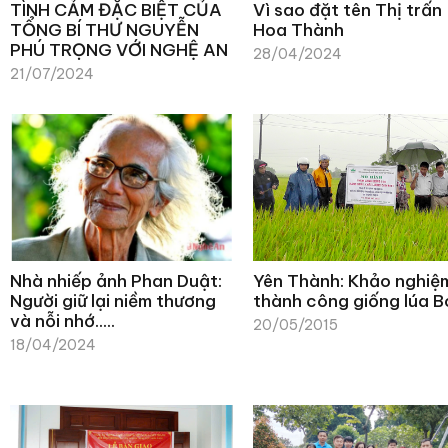
TÌNH CẢM ĐẶC BIỆT CỦA
Vì sao đặt tên Thị trấn
TỔNG BÍ THƯ NGUYỄN
Hoa Thành
PHÚ TRỌNG VỚI NGHỆ AN
28/04/2024
21/07/2024
Nhà nhiếp ảnh Phan Duật:
Yên Thành: Khảo nghiệ
Người giữ lại niềm thương
thành công giống lúa B
và nỗi nhớ…..
20/05/2015
18/04/2024