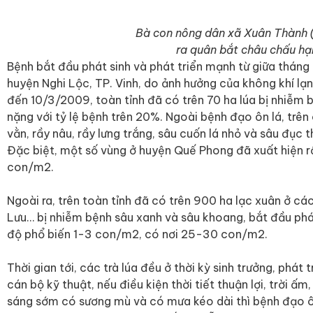
Bà con nông dân xã Xuân Thành 
ra quân bắt châu chấu hại
Bệnh bắt đầu phát sinh và phát triển mạnh từ giữa tháng 2
huyện Nghi Lộc, TP. Vinh, do ảnh hưởng của không khí l
đến 10/3/2009, toàn tỉnh đã có trên 70 ha lúa bị nhiễm 
nặng với tỷ lệ bệnh trên 20%. Ngoài bệnh đạo ôn lá, trên
vằn, rầy nâu, rầy lưng trắng, sâu cuốn lá nhỏ và sâu đục
Đặc biệt, một số vùng ở huyện Quế Phong đã xuất hiện r
con/m2.
Ngoài ra, trên toàn tỉnh đã có trên 900 ha lạc xuân ở c
Lưu… bị nhiễm bệnh sâu xanh và sâu khoang, bắt đầu phát
độ phổ biến 1-3 con/m2, có nơi 25-30 con/m2.
Thời gian tới, các trà lúa đều ở thời kỳ sinh trưởng, phá
cán bộ kỹ thuật, nếu điều kiện thời tiết thuận lợi, trời ấm
sáng sớm có sương mù và có mưa kéo dài thì bệnh đạo ôn l