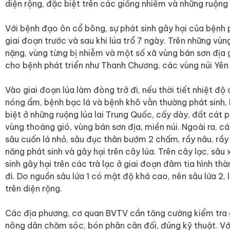
diện rộng, đặc biệt trên các giống nhiễm và những ruộn
Với bệnh đạo ôn cổ bông, sự phát sinh gây hại của bệnh p
giai đoạn trước và sau khi lúa trổ 7 ngày. Trên những v
nặng, vùng từng bị nhiễm và một số xã vùng bán sơn địa gầ
cho bệnh phát triển như Thanh Chương, các vùng núi Yên
Vào giai đoạn lúa làm đòng trở đi, nếu thời tiết nhiệt đ
nóng ẩm, bệnh bạc lá và bệnh khô vằn thường phát sinh, l
biệt ở những ruộng lúa lai Trung Quốc, cấy dày, đất cát
vùng thoáng gió, vùng bán sơn địa, miền núi. Ngoài ra, cá
sâu cuốn lá nhỏ, sâu đục thân bướm 2 chấm, rầy nâu, rầy 
năng phát sinh và gây hại trên cây lúa. Trên cây lạc, sâu
sinh gây hại trên các trà lạc ở giai đoạn đâm tia hình th
đi. Do nguồn sâu lứa 1 có mật độ khá cao, nên sâu lứa 2, 
trên diện rộng.
Các địa phương, cơ quan BVTV cần tăng cường kiểm tra 
nông dân chăm sóc, bón phân cân đối, đúng kỹ thuật. Vớ