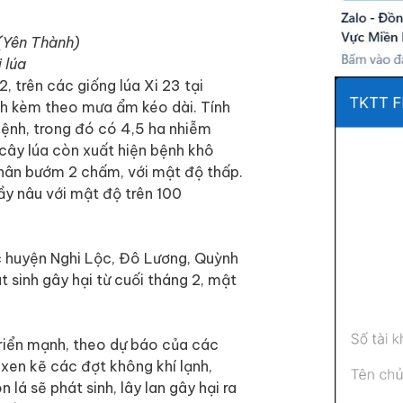
(Yên Thành)
 lúa
, trên các giống lúa Xi 23 tại
ạnh kèm theo mưa ẩm kéo dài. Tính
bệnh, trong đó có 4,5 ha nhiễm
 cây lúa còn xuất hiện bệnh khô
 thân bướm 2 chấm, với mật độ thấp.
ầy nâu với mật độ trên 100
ác huyện Nghi Lộc, Đô Lương, Quỳnh
 sinh gây hại từ cuối tháng 2, mật
t triển mạnh, theo dự báo của các
, xen kẽ các đợt không khí lạnh,
á sẽ phát sinh, lây lan gây hại ra