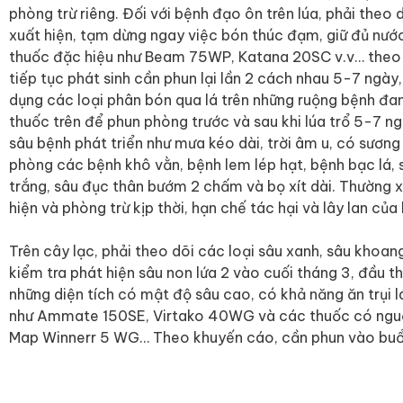
phòng trừ riêng. Đối với bệnh đạo ôn trên lúa, phải theo dõ
xuất hiện, tạm dừng ngay việc bón thúc đạm, giữ đủ nướ
thuốc đặc hiệu như Beam 75WP, Katana 20SC v.v… theo 
tiếp tục phát sinh cần phun lại lần 2 cách nhau 5-7 ngày
dụng các loại phân bón qua lá trên những ruộng bệnh đan
thuốc trên để phun phòng trước và sau khi lúa trổ 5-7 ngà
sâu bệnh phát triển như mưa kéo dài, trời âm u, có sương
phòng các bệnh khô vằn, bệnh lem lép hạt, bệnh bạc lá, s
trắng, sâu đục thân bướm 2 chấm và bọ xít dài. Thường 
hiện và phòng trừ kịp thời, hạn chế tác hại và lây lan của
Trên cây lạc, phải theo dõi các loại sâu xanh, sâu khoang
kiểm tra phát hiện sâu non lứa 2 vào cuối tháng 3, đầu t
những diện tích có mật độ sâu cao, có khả năng ăn trụi 
như Ammate 150SE, Virtako 40WG và các thuốc có nguồ
Map Winnerr 5 WG… Theo khuyến cáo, cần phun vào buổi