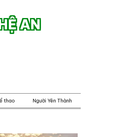
HỆ AN
ể thao
Người Yên Thành