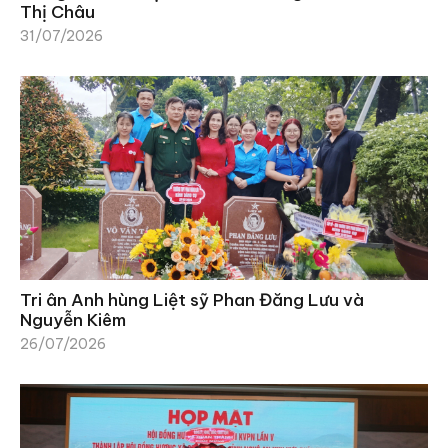
Thị Châu
31/07/2026
Tri ân Anh hùng Liệt sỹ Phan Đăng Lưu và
Nguyễn Kiêm
26/07/2026