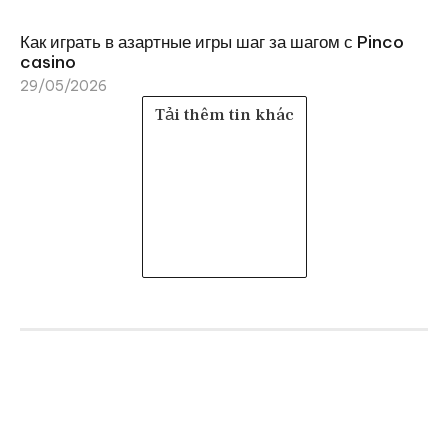
Как играть в азартные игры шаг за шагом с Pinco
casino
29/05/2026
Tải thêm tin khác