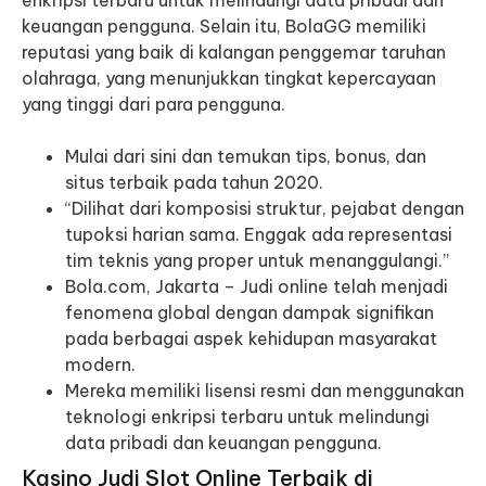
enkripsi terbaru untuk melindungi data pribadi dan
keuangan pengguna. Selain itu, BolaGG memiliki
reputasi yang baik di kalangan penggemar taruhan
olahraga, yang menunjukkan tingkat kepercayaan
yang tinggi dari para pengguna.
Mulai dari sini dan temukan tips, bonus, dan
situs terbaik pada tahun 2020.
“Dilihat dari komposisi struktur, pejabat dengan
tupoksi harian sama. Enggak ada representasi
tim teknis yang proper untuk menanggulangi.”
Bola.com, Jakarta – Judi online telah menjadi
fenomena global dengan dampak signifikan
pada berbagai aspek kehidupan masyarakat
modern.
Mereka memiliki lisensi resmi dan menggunakan
teknologi enkripsi terbaru untuk melindungi
data pribadi dan keuangan pengguna.
Kasino Judi Slot Online Terbaik di