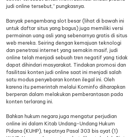
judi online tersebut,” pungkasnya.
Banyak pengembang slot besar (lihat di bawah ini
untuk daftar situs yang bagus) juga memiliki versi
permainan uang asli yang sebenarnya gratis di situs
web mereka. Seiring dengan kemajuan teknologi
dan penetrasi internet yang semakin masif, judi
online telah menjadi sebuah tren negatif yang tidak
dapat dihindari masyarakat. Tindakan promosi dan
fasilitasi konten judi online saat ini menjadi salah
satu modus penyebaran konten ilegal ini. Oleh
karena itu pemerintah melalui Kominfo diharapkan
berperan dalam melakukan pemberantasan pada
konten terlarang ini.
Bahkan hukum negara juga mengatur perjudian
online ini dalam Kitab Undang-Undang Hukum
Pidana (KUHP), tepatnya Pasal 303 bis ayat (1)