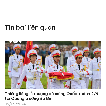
Tin bài liên quan
Thiêng liêng lễ thượng cờ mừng Quốc khánh 2/9
tại Quảng trường Ba Đình
02/09/2024