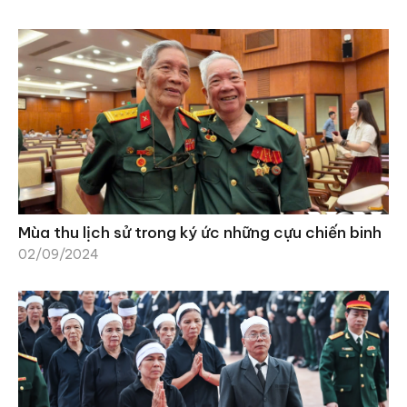
Mùa thu lịch sử trong ký ức những cựu chiến binh
02/09/2024