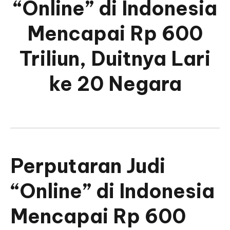
“Online” di Indonesia
Mencapai Rp 600
Triliun, Duitnya Lari
ke 20 Negara
Perputaran Judi
“Online” di Indonesia
Mencapai Rp 600