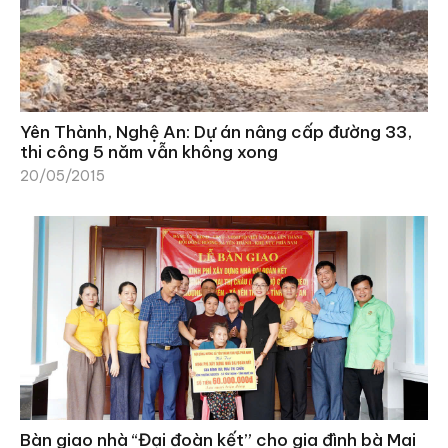
Yên Thành, Nghệ An: Dự án nâng cấp đường 33,
thi công 5 năm vẫn không xong
20/05/2015
Bàn giao nhà “Đại đoàn kết” cho gia đình bà Mai