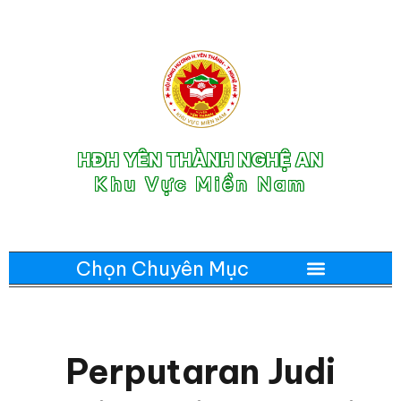
HĐH YÊN THÀNH NGHỆ AN
Khu Vực Miền Nam
Perputaran Judi