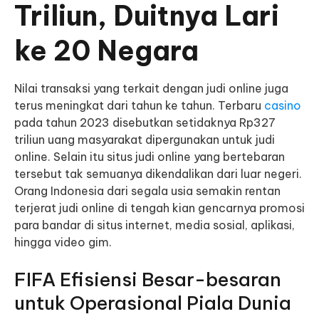
Triliun, Duitnya Lari
ke 20 Negara
Nilai transaksi yang terkait dengan judi online juga
terus meningkat dari tahun ke tahun. Terbaru
casino
pada tahun 2023 disebutkan setidaknya Rp327
triliun uang masyarakat dipergunakan untuk judi
online. Selain itu situs judi online yang bertebaran
tersebut tak semuanya dikendalikan dari luar negeri.
Orang Indonesia dari segala usia semakin rentan
terjerat judi online di tengah kian gencarnya promosi
para bandar di situs internet, media sosial, aplikasi,
hingga video gim.
FIFA Efisiensi Besar-besaran
untuk Operasional Piala Dunia