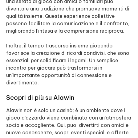
una serata di gioco con amici o familiari può
diventare una tradizione che promuove momenti di
qualità insieme. Queste esperienze collettive
possono facilitare la comunicazione e il confronto,
migliorando l’intesa e la comprensione reciproca.
Inoltre, il tempo trascorso insieme giocando
favorisce la creazione di ricordi condivisi, che sono
essenziali per solidificare i legami. Un semplice
incontro per giocare può trasformarsi in
un’importante opportunità di connessione e
divertimento.
Scopri di più su Alawin
Alawin non è solo un casinò; è un ambiente dove il
gioco d’azzardo viene combinato con un’atmosfera
sociale accogliente. Qui, puoi divertirti con amici e
nuove conoscenze, scopri eventi speciali e offerte