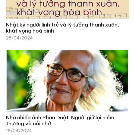
Nhật ký người lính trẻ và lý tưởng thanh xuân,
khát vọng hoà bình
28/04/2024
Nhà nhiếp ảnh Phan Duật: Người giữ lại niềm
thương và nỗi nhớ…..
18/04/2024