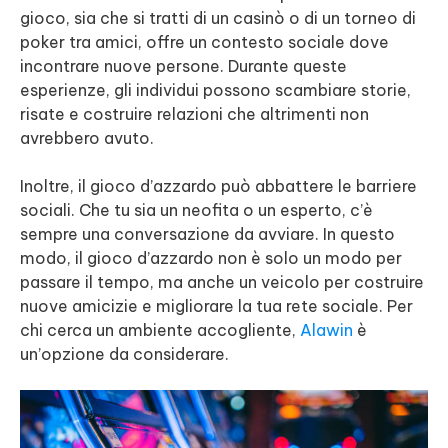
gioco, sia che si tratti di un casinò o di un torneo di
poker tra amici, offre un contesto sociale dove
incontrare nuove persone. Durante queste
esperienze, gli individui possono scambiare storie,
risate e costruire relazioni che altrimenti non
avrebbero avuto.
Inoltre, il gioco d’azzardo può abbattere le barriere
sociali. Che tu sia un neofita o un esperto, c’è
sempre una conversazione da avviare. In questo
modo, il gioco d’azzardo non è solo un modo per
passare il tempo, ma anche un veicolo per costruire
nuove amicizie e migliorare la tua rete sociale. Per
chi cerca un ambiente accogliente,
Alawin
è
un’opzione da considerare.