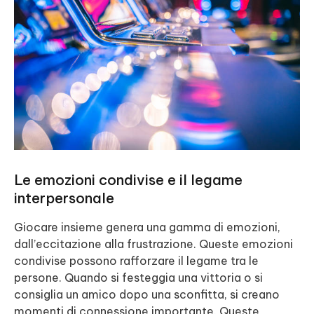
Le emozioni condivise e il legame
interpersonale
Giocare insieme genera una gamma di emozioni,
dall’eccitazione alla frustrazione. Queste emozioni
condivise possono rafforzare il legame tra le
persone. Quando si festeggia una vittoria o si
consiglia un amico dopo una sconfitta, si creano
momenti di connessione importante. Queste