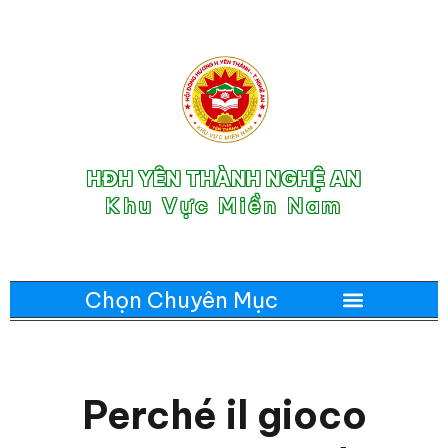
HĐH YÊN THÀNH NGHỆ AN
Khu Vực Miền Nam
Perché il gioco