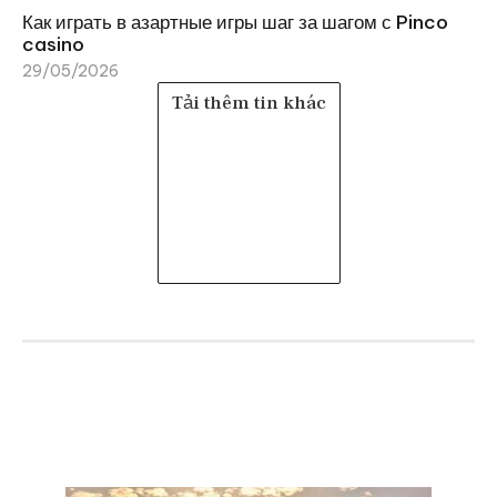
Как играть в азартные игры шаг за шагом с Pinco
casino
29/05/2026
Tải thêm tin khác