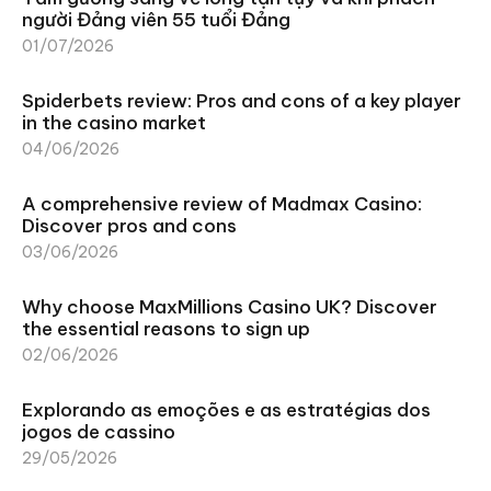
người Đảng viên 55 tuổi Đảng
01/07/2026
Spiderbets review: Pros and cons of a key player
in the casino market
04/06/2026
A comprehensive review of Madmax Casino:
Discover pros and cons
03/06/2026
Why choose MaxMillions Casino UK? Discover
the essential reasons to sign up
02/06/2026
Explorando as emoções e as estratégias dos
jogos de cassino
29/05/2026