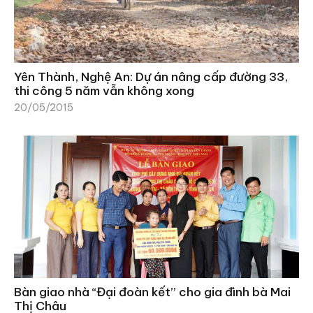
Yên Thành, Nghệ An: Dự án nâng cấp đường 33,
thi công 5 năm vẫn không xong
20/05/2015
Bàn giao nhà “Đại đoàn kết” cho gia đình bà Mai
Thị Châu