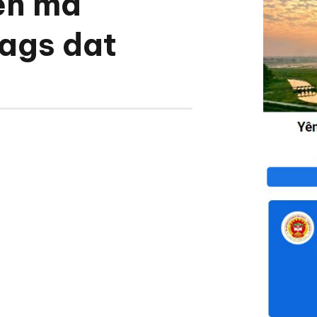
en ma
dags dat