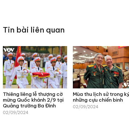
Tin bài liên quan
Thiêng liêng lễ thượng cờ
Mùa thu lịch sử trong k
mừng Quốc khánh 2/9 tại
những cựu chiến binh
Quảng trường Ba Đình
02/09/2024
02/09/2024