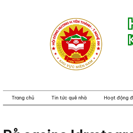
Trang chủ
Tin tức quê nhà
Hoạt động 