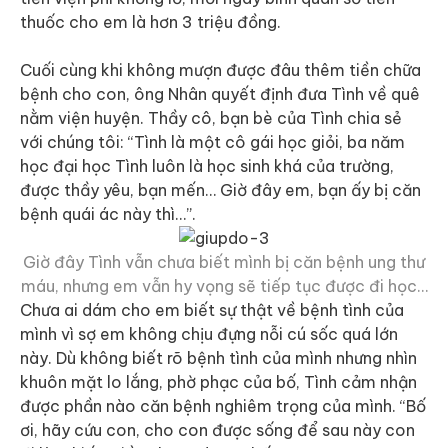
thuốc cho em là hơn 3 triệu đồng.
Cuối cùng khi không mượn được đâu thêm tiền chữa
bệnh cho con, ông Nhân quyết định đưa Tình về quê
nằm viện huyện. Thầy cô, bạn bè của Tình chia sẻ
với chúng tôi: “Tình là một cô gái học giỏi, ba năm
học đại học Tình luôn là học sinh khá của trường,
được thầy yêu, bạn mến… Giờ đây em, bạn ấy bị căn
bệnh quái ác này thì…”.
Giờ đây Tình vẫn chưa biết mình bị căn bệnh ung thư
máu, nhưng em vẫn hy vọng sẽ tiếp tục được đi học…
Chưa ai dám cho em biết sự thật về bệnh tình của
mình vì sợ em không chịu đựng nỗi cú sốc quá lớn
này. Dù không biết rõ bệnh tình của mình nhưng nhìn
khuôn mặt lo lắng, phờ phạc của bố, Tình cảm nhận
được phần nào căn bệnh nghiêm trọng của mình. “Bố
ơi, hãy cứu con, cho con được sống để sau này con