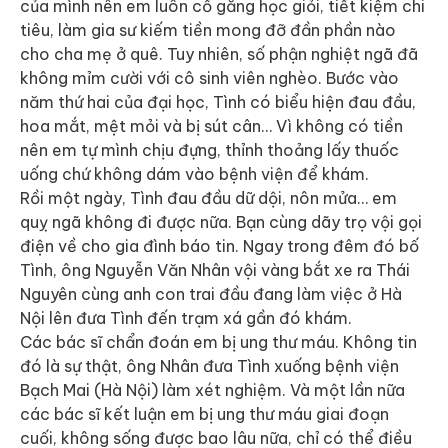
của mình nên em luôn cố gắng học giỏi, tiết kiệm chi
tiêu, làm gia sư kiếm tiền mong đỡ đần phần nào
cho cha mẹ ở quê. Tuy nhiên, số phận nghiệt ngã đã
không mỉm cười với cô sinh viên nghèo. Bước vào
năm thứ hai của đại học, Tình có biểu hiện đau đầu,
hoa mắt, mệt mỏi và bị sút cân… Vì không có tiền
nên em tự mình chịu đựng, thỉnh thoảng lấy thuốc
uống chứ không dám vào bệnh viện để khám.
Rồi một ngày, Tình đau đầu dữ dội, nôn mửa… em
quỵ ngã không đi được nữa. Bạn cùng dãy trọ vội gọi
điện về cho gia đình báo tin. Ngay trong đêm đó bố
Tình, ông Nguyễn Văn Nhân vội vàng bắt xe ra Thái
Nguyên cùng anh con trai đầu đang làm việc ở Hà
Nội lên đưa Tình đến trạm xá gần đó khám.
Các bác sĩ chẩn đoán em bị ung thư máu. Không tin
đó là sự thật, ông Nhân đưa Tình xuống bệnh viện
Bạch Mai (Hà Nội) làm xét nghiệm. Và một lần nữa
các bác sĩ kết luận em bị ung thư máu giai đoạn
cuối, không sống được bao lâu nữa, chỉ có thể điều