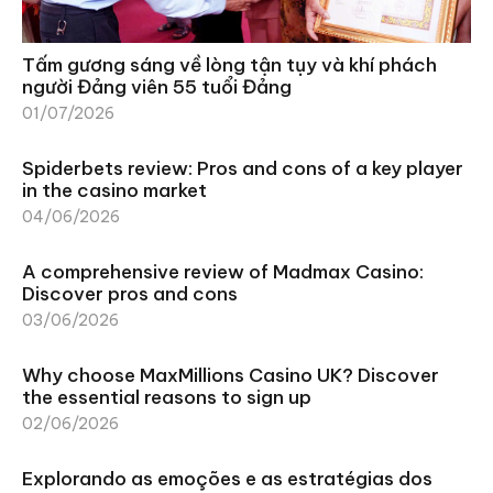
Tấm gương sáng về lòng tận tụy và khí phách
người Đảng viên 55 tuổi Đảng
01/07/2026
Spiderbets review: Pros and cons of a key player
in the casino market
04/06/2026
A comprehensive review of Madmax Casino:
Discover pros and cons
03/06/2026
Why choose MaxMillions Casino UK? Discover
the essential reasons to sign up
02/06/2026
Explorando as emoções e as estratégias dos