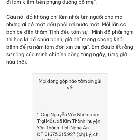
đi làm kiếm tiền phụng dưỡng bố mẹ”.
Câu nói đó không chỉ làm nhói tim người cha mà
những ai có mặt đều phải rơi nước mắt. Mỗi lần có
bạn bè đến thăm Tình đều tâm sự: “Mình đã phải nghỉ
thi học kì để chữa bệnh, giờ chỉ mong chóng khỏi
bệnh để ra năm làm đơn xin thi lại”. Em đâu biết rằng
sự sống của mình chỉ tính bằng từng ngày, từng giờ
nữa thôi.
Mọi đóng góp hảo tâm xin gửi
về:
1. Ông Nguyễn Văn Nhân: xóm
Trại Mắt, xã Kim Thành, huyện
Yên Thành, tỉnh Nghệ An.
ĐT:01675.315.927 (chị Lý, chị