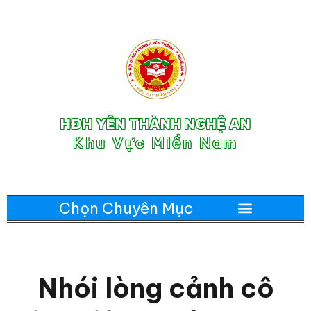
HĐH YÊN THÀNH NGHỆ AN
Khu Vực Miền Nam
Nhói lòng cảnh cô