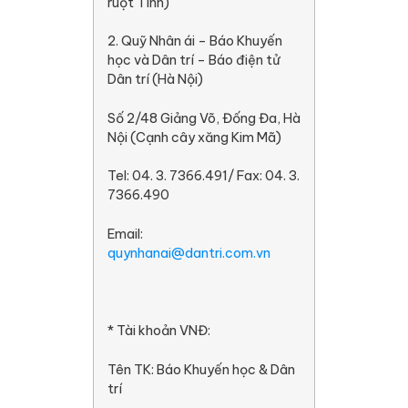
ruột Tình)
2. Quỹ Nhân ái – Báo Khuyến
học và Dân trí – Báo điện tử
Dân trí (Hà Nội)
Số 2/48 Giảng Võ, Đống Đa, Hà
Nội (Cạnh cây xăng Kim Mã)
Tel: 04. 3. 7366.491/ Fax: 04. 3.
7366.490
Email:
quynhanai@dantri.com.vn
* Tài khoản VNĐ:
Tên TK: Báo Khuyến học & Dân
trí