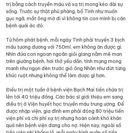
trị bằng cách truyền máu và xạ trị mong kéo dài sự
sống. Trước sự thật phũ phàng, bố Tình như muốn
gục ngã, mắt ông mờ đi vì không tin con mình bị căn
bệnh quái ác đó.
Từ hôm phát bệnh, mỗi ngày Tình phải truyền 3 bịch
máu tương đương với 750ml, em không ăn được gì.
Nhìn đứa con ngoan ngoãn giỏi giang nằm mê man
trên giường bệnh, hơi thở yếu dần, tính mạng mong
manh như ngọn đèn trước gió ông Nhân như đứt từng
khúc ruột nhưng không thể làm được gì hơn.
Điều trị một tuần ở bệnh viện Bạch Mai tiền chữa trị
lên tới 40 triệu đồng. Các bác sĩ giới thiệu em sang
điều trị ở Viện huyết học truyền máu trung ương. Để
được nhập viện, gia đình em phải đóng 80 triệu tiền
viện phí và chi phí xạ trị nhưng hoàn cảnh khó khăn
quá nên bệnh viện đang cho nợ. Hiện nay, ngoài số
tiền viện phí khổng lồ, mỗi ngày bình quân số tiền