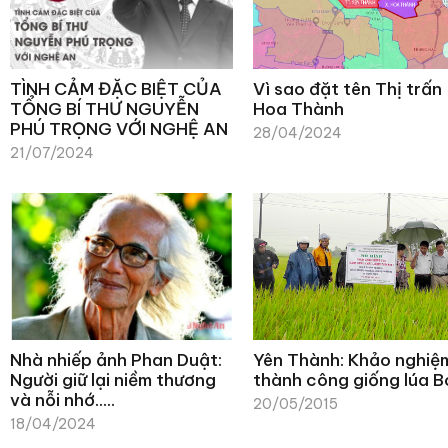
TÌNH CẢM ĐẶC BIỆT CỦA
Vì sao đặt tên Thị trấn
TỔNG BÍ THƯ NGUYỄN
Hoa Thành
PHÚ TRỌNG VỚI NGHỆ AN
28/04/2024
21/07/2024
Nhà nhiếp ảnh Phan Duật:
Yên Thành: Khảo nghiệ
Người giữ lại niềm thương
thành công giống lúa B
và nỗi nhớ…..
20/05/2015
18/04/2024