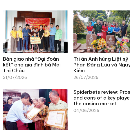
Bàn giao nhà “Đại đoàn
Tri ân Anh hùng Liệt sỹ
kết” cho gia đình bà Mai
Phan Đăng Lưu và Ngu
Thị Châu
Kiêm
31/07/2026
26/07/2026
Spiderbets review: Pro
and cons of a key player
the casino market
04/06/2026