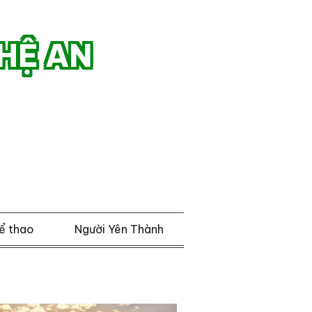
HỆ AN
ể thao
Người Yên Thành