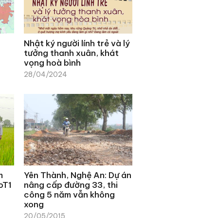
Nhật ký người lính trẻ và lý
tưởng thanh xuân, khát
vọng hoà bình
28/04/2024
m
Yên Thành, Nghệ An: Dự án
oT1
nâng cấp đường 33, thi
công 5 năm vẫn không
xong
20/05/2015