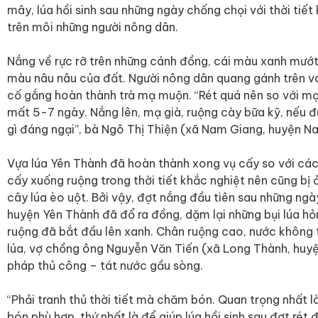
mây, lúa hồi sinh sau những ngày chống chọi với thời tiết
trên môi những người nông dân.
Nắng về rực rỡ trên những cánh đồng, cái màu xanh mướ
màu nâu nâu của đất. Người nông dân quang gánh trên va
cố gắng hoàn thành trà mạ muộn. “Rét quá nên so với m
mất 5-7 ngày. Nắng lên, mạ già, ruộng cày bữa kỹ, nếu 
gì đáng ngại”, bà Ngô Thị Thiện (xã Nam Giang, huyện N
Vựa lúa Yên Thành đã hoàn thành xong vụ cấy so với các
cấy xuống ruộng trong thời tiết khắc nghiệt nên cũng bị 
cây lúa èo uột. Bởi vậy, đợt nắng đầu tiên sau những ngà
huyện Yên Thành đã đổ ra đồng, dặm lại những bụi lúa 
ruộng đã bắt đầu lên xanh. Chân ruộng cao, nước không
lúa, vợ chồng ông Nguyễn Văn Tiến (xã Long Thành, huy
pháp thủ công – tát nước gầu sòng.
“Phải tranh thủ thời tiết mà chăm bón. Quan trọng nhất l
bón phù hợp, thứ nhất là để giúp lúa hồi sinh sau đợt rét