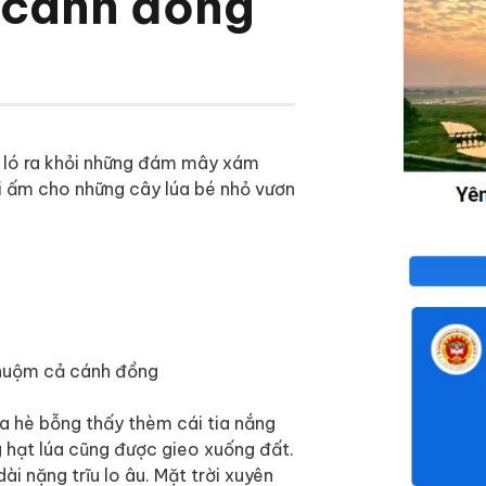
 cánh đồng
ịu ló ra khỏi những đám mây xám
i ấm cho những cây lúa bé nhỏ vươn
a hè bỗng thấy thèm cái tia nắng
 hạt lúa cũng được gieo xuống đất.
ài nặng trĩu lo âu. Mặt trời xuyên