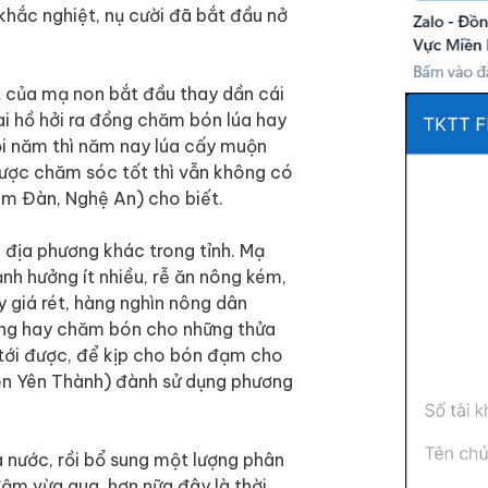
 khắc nghiệt, nụ cười đã bắt đầu nở
t của mạ non bắt đầu thay dần cái
i hồ hởi ra đồng chăm bón lúa hay
ọi năm thì năm nay lúa cấy muộn
được chăm sóc tốt thì vẫn không có
am Đàn, Nghệ An) cho biết.
 địa phương khác trong tỉnh. Mạ
ảnh hưởng ít nhiều, rễ ăn nông kém,
y giá rét, hàng nghìn nông dân
hỏng hay chăm bón cho những thửa
 tới được, để kịp cho bón đạm cho
ện Yên Thành) đành sử dụng phương
à nước, rồi bổ sung một lượng phân
 đậm vừa qua, hơn nữa đây là thời