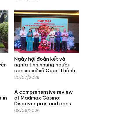
Ngày hội đoàn kết và
yễn
nghĩa tình những người
con xa xứ xã Quan Thành
20/07/2026
s
A comprehensive review
 in
of Madmax Casino:
Discover pros and cons
03/06/2026