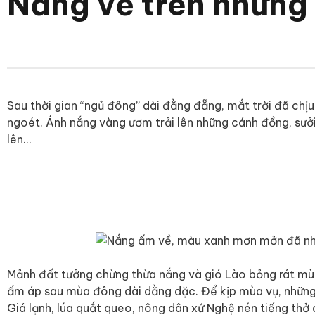
Nắng về trên những
Sau thời gian “ngủ đông” dài đằng đẵng, mắt trời đã ch
ngoét. Ánh nắng vàng ươm trải lên những cánh đồng, sưở
lên…
Mảnh đất tưởng chừng thừa nắng và gió Lào bỏng rát mù
ấm áp sau mùa đông dài dằng dặc. Để kịp mùa vụ, những
Giá lạnh, lúa quắt queo, nông dân xứ Nghệ nén tiếng thở d