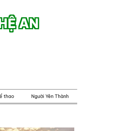
HỆ AN
ể thao
Người Yên Thành