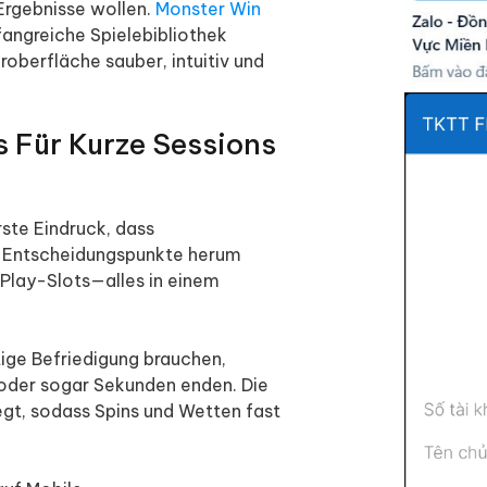
Ergebnisse wollen.
Monster Win
fangreiche Spielebibliothek
eroberfläche sauber, intuitiv und
 Für Kurze Sessions
rste Eindruck, dass
le Entscheidungspunkte herum
Play-Slots—alles in einem
tige Befriedigung brauchen,
n oder sogar Sekunden enden. Die
egt, sodass Spins und Wetten fast