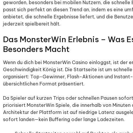
geworden, besonders bei mobilen Nutzern, die schnelle 
passt sich perfekt an diesen Trend an, indem es eine um
anbietet, die schnelle Ergebnisse liefert, und die Benutz
jederzeit spielbereit hält.
Das MonsterWin Erlebnis – Was Es
Besonders Macht
Wenn du dich bei MonsterWin Casino einloggst, ist der e
Geschwindigkeit König ist. Die Startseite ist um schnel
organisiert: Top-Gewinner, Flash-Aktionen und Instant-
übersichtlichen Format präsentiert.
Da Spieler auf kurzen Trips oder schnellen Pausen sofor
priorisiert MonsterWin Spiele, die innerhalb von Minute
Architektur der Plattform ist auf niedrige Latenz ausgel
sofort landen—kein Buffering oder lange Ladezeiten.