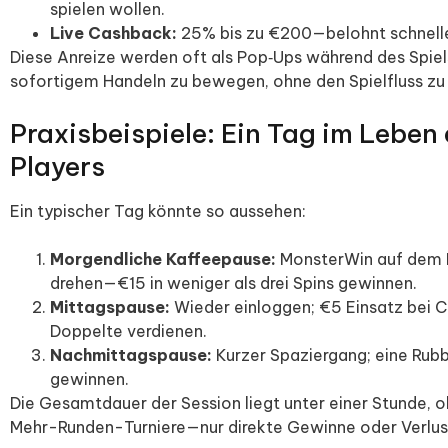
spielen wollen.
Live Cashback:
25% bis zu €200—belohnt schnelle
Diese Anreize werden oft als Pop‑Ups während des Spiels
sofortigem Handeln zu bewegen, ohne den Spielfluss zu
Praxisbeispiele: Ein Tag im Leben 
Players
Ein typischer Tag könnte so aussehen:
Morgendliche Kaffeepause:
MonsterWin auf dem H
drehen—€15 in weniger als drei Spins gewinnen.
Mittagspause:
Wieder einloggen; €5 Einsatz bei C
Doppelte verdienen.
Nachmittagspause:
Kurzer Spaziergang; eine Rub
gewinnen.
Die Gesamtdauer der Session liegt unter einer Stunde, 
Mehr-Runden-Turniere—nur direkte Gewinne oder Verlust