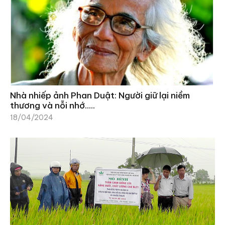
Nhà nhiếp ảnh Phan Duật: Người giữ lại niềm
thương và nỗi nhớ…..
18/04/2024