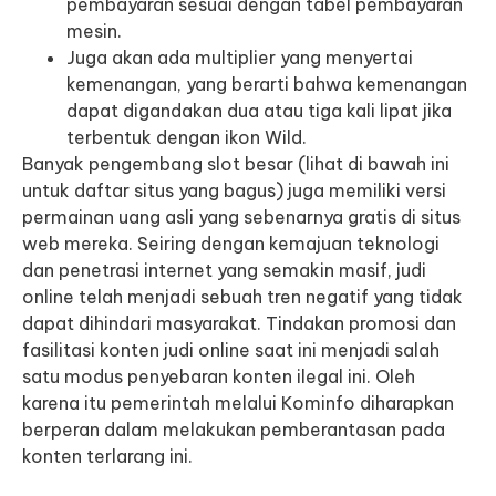
pembayaran sesuai dengan tabel pembayaran
mesin.
Juga akan ada multiplier yang menyertai
kemenangan, yang berarti bahwa kemenangan
dapat digandakan dua atau tiga kali lipat jika
terbentuk dengan ikon Wild.
Banyak pengembang slot besar (lihat di bawah ini
untuk daftar situs yang bagus) juga memiliki versi
permainan uang asli yang sebenarnya gratis di situs
web mereka. Seiring dengan kemajuan teknologi
dan penetrasi internet yang semakin masif, judi
online telah menjadi sebuah tren negatif yang tidak
dapat dihindari masyarakat. Tindakan promosi dan
fasilitasi konten judi online saat ini menjadi salah
satu modus penyebaran konten ilegal ini. Oleh
karena itu pemerintah melalui Kominfo diharapkan
berperan dalam melakukan pemberantasan pada
konten terlarang ini.