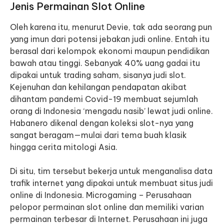
Jenis Permainan Slot Online
Oleh karena itu, menurut Devie, tak ada seorang pun
yang imun dari potensi jebakan judi online. Entah itu
berasal dari kelompok ekonomi maupun pendidikan
bawah atau tinggi. Sebanyak 40% uang gadai itu
dipakai untuk trading saham, sisanya judi slot.
Kejenuhan dan kehilangan pendapatan akibat
dihantam pandemi Covid-19 membuat sejumlah
orang di Indonesia ‘mengadu nasib’ lewat judi online.
Habanero dikenal dengan koleksi slot-nya yang
sangat beragam—mulai dari tema buah klasik
hingga cerita mitologi Asia.
Di situ, tim tersebut bekerja untuk menganalisa data
trafik internet yang dipakai untuk membuat situs judi
online di Indonesia. Microgaming – Perusahaan
pelopor permainan slot online dan memiliki varian
permainan terbesar di Internet. Perusahaan ini juga