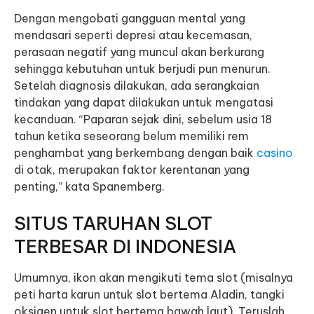
Dengan mengobati gangguan mental yang
mendasari seperti depresi atau kecemasan,
perasaan negatif yang muncul akan berkurang
sehingga kebutuhan untuk berjudi pun menurun.
Setelah diagnosis dilakukan, ada serangkaian
tindakan yang dapat dilakukan untuk mengatasi
kecanduan. “Paparan sejak dini, sebelum usia 18
tahun ketika seseorang belum memiliki rem
penghambat yang berkembang dengan baik
casino
di otak, merupakan faktor kerentanan yang
penting,” kata Spanemberg.
SITUS TARUHAN SLOT
TERBESAR DI INDONESIA
Umumnya, ikon akan mengikuti tema slot (misalnya
peti harta karun untuk slot bertema Aladin, tangki
oksigen untuk slot bertema bawah laut). Teruslah