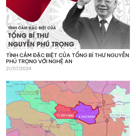
TÌNH CẢM ĐẶC BIỆT CỦA TỔNG BÍ THƯ NGUYỄN
PHÚ TRỌNG VỚI NGHỆ AN
21/07/2024