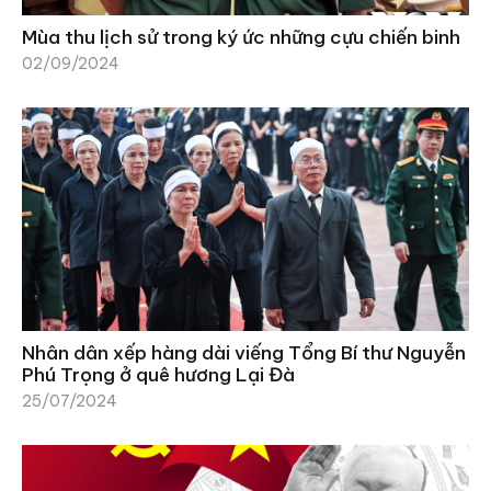
Mùa thu lịch sử trong ký ức những cựu chiến binh
02/09/2024
Nhân dân xếp hàng dài viếng Tổng Bí thư Nguyễn
Phú Trọng ở quê hương Lại Đà
25/07/2024