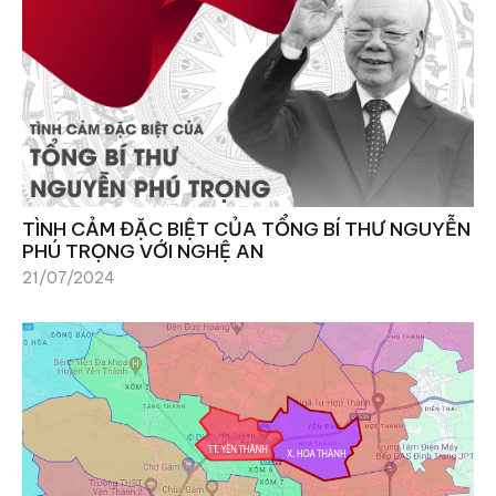
TÌNH CẢM ĐẶC BIỆT CỦA TỔNG BÍ THƯ NGUYỄN
PHÚ TRỌNG VỚI NGHỆ AN
21/07/2024