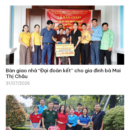
Bàn giao nhà “Đại đoàn kết” cho gia đình bà Mai
Thị Châu
31/07/2026