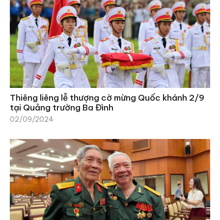
Thiêng liêng lễ thượng cờ mừng Quốc khánh 2/9
tại Quảng trường Ba Đình
02/09/2024