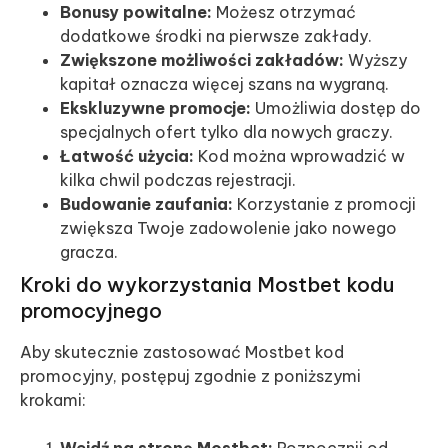
Bonusy powitalne:
Możesz otrzymać
dodatkowe środki na pierwsze zakłady.
Zwiększone możliwości zakładów:
Wyższy
kapitał oznacza więcej szans na wygraną.
Ekskluzywne promocje:
Umożliwia dostęp do
specjalnych ofert tylko dla nowych graczy.
Łatwość użycia:
Kod można wprowadzić w
kilka chwil podczas rejestracji.
Budowanie zaufania:
Korzystanie z promocji
zwiększa Twoje zadowolenie jako nowego
gracza.
Kroki do wykorzystania Mostbet kodu
promocyjnego
Aby skutecznie zastosować Mostbet kod
promocyjny, postępuj zgodnie z poniższymi
krokami: