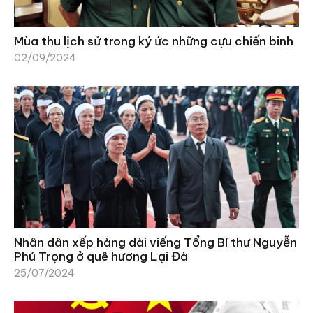
Mùa thu lịch sử trong ký ức những cựu chiến binh
02/09/2024
Nhân dân xếp hàng dài viếng Tổng Bí thư Nguyễn
Phú Trọng ở quê hương Lại Đà
25/07/2024