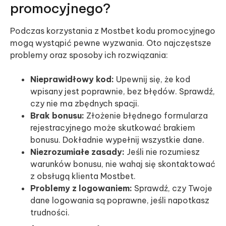
promocyjnego?
Podczas korzystania z Mostbet kodu promocyjnego
mogą wystąpić pewne wyzwania. Oto najczęstsze
problemy oraz sposoby ich rozwiązania:
Nieprawidłowy kod:
Upewnij się, że kod
wpisany jest poprawnie, bez błędów. Sprawdź,
czy nie ma zbędnych spacji.
Brak bonusu:
Złożenie błędnego formularza
rejestracyjnego może skutkować brakiem
bonusu. Dokładnie wypełnij wszystkie dane.
Niezrozumiałe zasady:
Jeśli nie rozumiesz
warunków bonusu, nie wahaj się skontaktować
z obsługą klienta Mostbet.
Problemy z logowaniem:
Sprawdź, czy Twoje
dane logowania są poprawne, jeśli napotkasz
trudności.