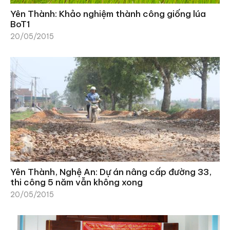
Yên Thành: Khảo nghiệm thành công giống lúa
BoT1
20/05/2015
Yên Thành, Nghệ An: Dự án nâng cấp đường 33,
thi công 5 năm vẫn không xong
20/05/2015