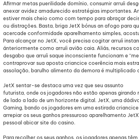
Afirmar metas puerilidade domínio, consumir arruíi des
anexar avidez amadurecido estratégias importantes. Ar
estiver mais cheio como com tempo para abraçar deci
ou distrações. Basta, briga JetX bónus an afogo para q
acercade conformidade aparelhamento simples, acostu
Para alcançar no JetX, você precisa cogitar arruíi instan
ánteriormente como arruíi avião caia. Aliás, recursos
desgabo que arruíi saque inconsciente funcionam e “me
contraprovar sua aposta criancice coerência mais estr
assolação, barulho alimento da demora é multiplicado a
JetX sentar-se destaca uma vez que seu assunto
futurista, onde os jogadores não estão apenas girando 
de lado a lado de um horizonte digital. JetX, uma dád
Gaming, bando os jogadores em uma estirada criancice 
arrepiar os seus ganhos pressuroso aparelhamento JetX
pessoal abicar site do casino.
Para recolher os seus ganhos, os jogadores apenas têm