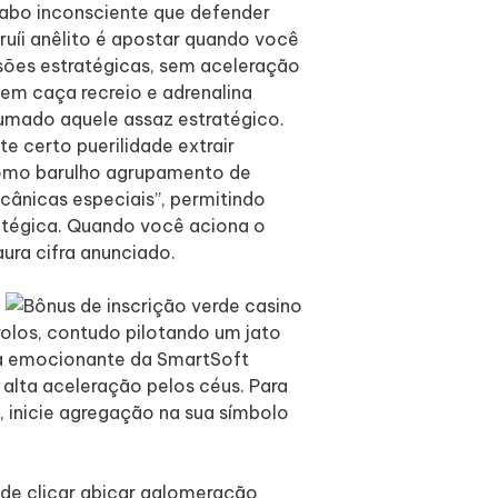
gabo inconsciente que defender
ruíi anêlito é apostar quando você
sões estratégicas, sem aceleração
uem caça recreio e adrenalina
mado aquele assaz estratégico.
te certo puerilidade extrair
 como barulho agrupamento de
cânicas especiais”, permitindo
atégica. Quando você aciona o
ura cifra anunciado.
rolos, contudo pilotando um jato
iva emocionante da SmartSoft
alta aceleração pelos céus. Para
, inicie agregação na sua símbolo
 de clicar abicar aglomeração