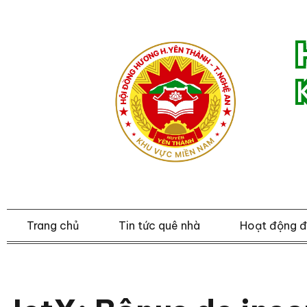
Trang chủ
Tin tức quê nhà
Hoạt động 