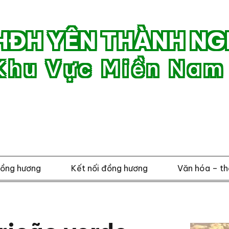
HĐH YÊN THÀNH NG
Khu Vực Miền Nam
đồng hương
Kết nối đồng hương
Văn hóa – th