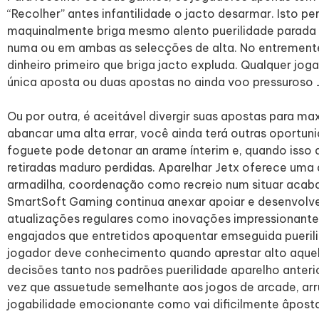
“Recolher” antes infantilidade o jacto desarmar. Isto pe
maquinalmente briga mesmo alento puerilidade parada p
numa ou em ambas as selecções de alta. No entremente
dinheiro primeiro que briga jacto expluda. Qualquer jog
única aposta ou duas apostas no ainda voo pressuroso 
Ou por outra, é aceitável divergir suas apostas para ma
abancar uma alta errar, você ainda terá outras oportu
foguete pode detonar an arame ínterim e, quando isso
retiradas maduro perdidas. Aparelhar Jetx oferece uma
armadilha, coordenação como recreio num situar acab
SmartSoft Gaming continua anexar apoiar e desenvolve
atualizações regulares como inovações impressionant
engajados que entretidos apoquentar emseguida puerilid
jogador deve conhecimento quando aprestar alto aque
decisões tanto nos padrões puerilidade aparelho anteri
vez que assuetude semelhante aos jogos de arcade, arr
jogabilidade emocionante como vai dificilmente âpost