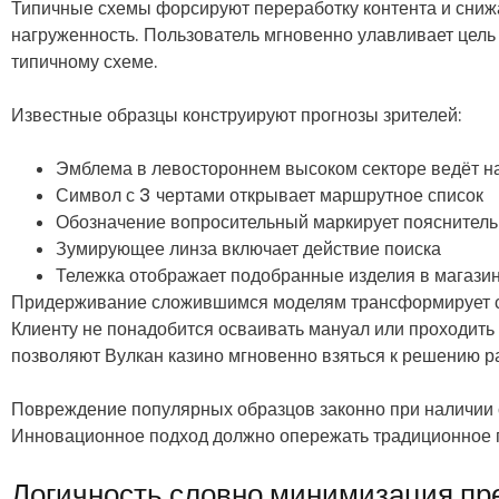
Типичные схемы форсируют переработку контента и сниж
нагруженность. Пользователь мгновенно улавливает цель
типичному схеме.
Известные образцы конструируют прогнозы зрителей:
Эмблема в левостороннем высоком секторе ведёт н
Символ с 3 чертами открывает маршрутное список
Обозначение вопросительный маркирует поясните
Зумирующее линза включает действие поиска
Тележка отображает подобранные изделия в магази
Придерживание сложившимся моделям трансформирует с
Клиенту не понадобится осваивать мануал или проходит
позволяют Вулкан казино мгновенно взяться к решению р
Повреждение популярных образцов законно при наличии
Инновационное подход должно опережать традиционное 
Логичность словно минимизация пр