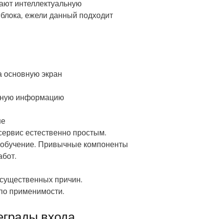
ают интеллектуальную
 блока, ежели данный подходит
а основную экран
льную информацию
не
ервис естественно простым.
ь обучение. Привычные компоненты
абот.
 существенных причин.
по применимости.
еграды входа