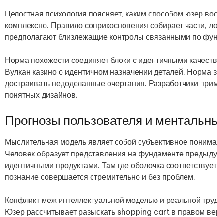
Целостная психология поясняет, каким способом юзер в
комплексно. Правило соприкосновения собирает части, л
предполагают близлежащие контролы связанными по фун
Норма похожести соединяет блоки с идентичными качест
Вулкан казино о идентичном назначении деталей. Норма 
достраивать недоделанные очертания. Разработчики пр
понятных дизайнов.
Прогнозы пользователя и ментальн
Мыслительная модель являет собой субъективное понима
Человек образует представления на фундаменте предыду
идентичными продуктами. Там где оболочка соответствуе
познание совершается стремительно и без проблем.
Конфликт меж интеллектуальной моделью и реальной труд
Юзер рассчитывает разыскать shopping cart в правом ве