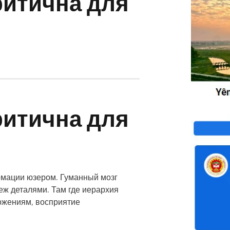
ритична для
ритична для
рмации юзером. Гуманный мозг
ж деталями. Там где иерархия
ожениям, восприятие