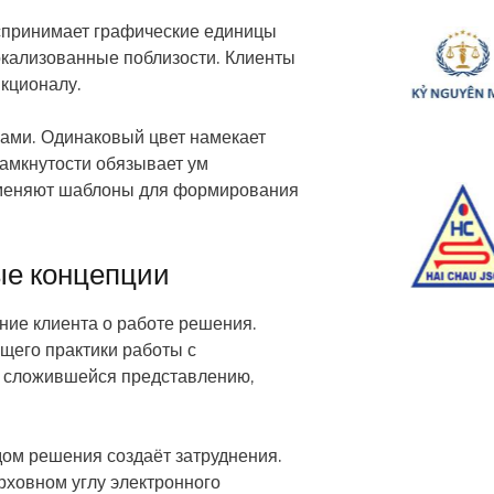
оспринимает графические единицы
окализованные поблизости. Клиенты
кционалу.
вами. Одинаковый цвет намекает
замкнутости обязывает ум
именяют шаблоны для формирования
ые концепции
ние клиента о работе решения.
щего практики работы с
т сложившейся представлению,
ом решения создаёт затруднения.
рховном углу электронного