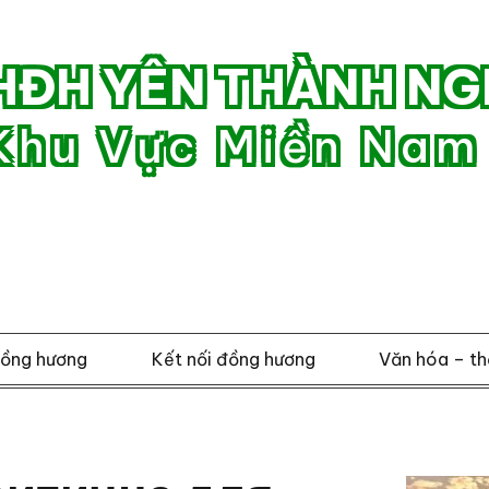
HĐH YÊN THÀNH NG
Khu Vực Miền Nam
đồng hương
Kết nối đồng hương
Văn hóa – th