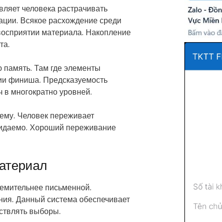
ляет человека растрачивать
ации. Всякое расхождение среди
восприятии материала. Накопление
та.
 память. Там где элементы
ии финиша. Предсказуемость
 в многократно уровней.
тему. Человек переживает
ожидаемо. Хороший переживание
материал
емительнее письменной.
ения. Данный система обеспечивает
ствлять выборы.