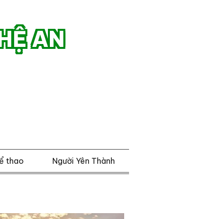
HỆ AN
ể thao
Người Yên Thành