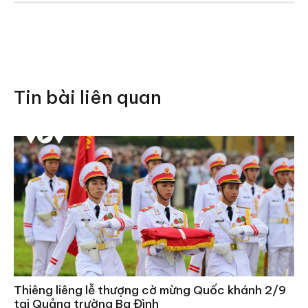
Tin bài liên quan
Thiêng liêng lễ thượng cờ mừng Quốc khánh 2/9
tại Quảng trường Ba Đình