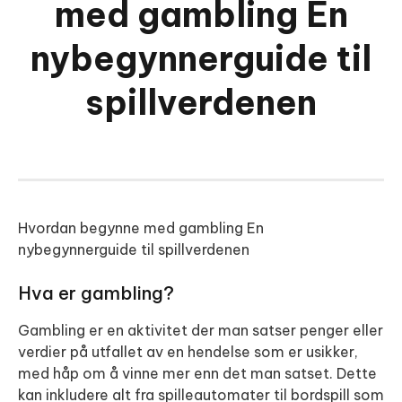
med gambling En
nybegynnerguide til
spillverdenen
Hvordan begynne med gambling En
nybegynnerguide til spillverdenen
Hva er gambling?
Gambling er en aktivitet der man satser penger eller
verdier på utfallet av en hendelse som er usikker,
med håp om å vinne mer enn det man satset. Dette
kan inkludere alt fra spilleautomater til bordspill som