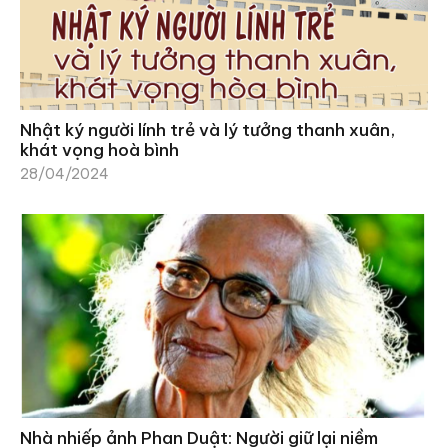
Nhật ký người lính trẻ và lý tưởng thanh xuân,
khát vọng hoà bình
28/04/2024
Nhà nhiếp ảnh Phan Duật: Người giữ lại niềm