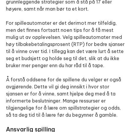
grunnleggende strategier som å stå på 17 eller
høyere, samt når man bør ta et kort.
For spilleautomater er det derimot mer tilfeldig,
men det finnes fortsatt noen tips for å få mest
mulig ut av opplevelsen. Velg spilleautomater med
høy tilbakebetalingsprosent (RTP) for bedre sjanser
til å vinne over tid. I tillegg kan det være lurt å sette
seg et budsjett og holde seg til det, slik at du ikke
bruker mer penger enn du har råd til å tape.
Å forstå oddsene for de spillene du velger er også
avgjørende. Dette vil gi deg innsikt i hvor stor
sjansen er for å vinne, samt hjelpe deg med å ta
informerte beslutninger. Mange ressurser er
tilgjengelige for å lære om spillstrategier og odds,
så ta deg tid til å lære før du begynner å gamble.
Ansvarlig spilling