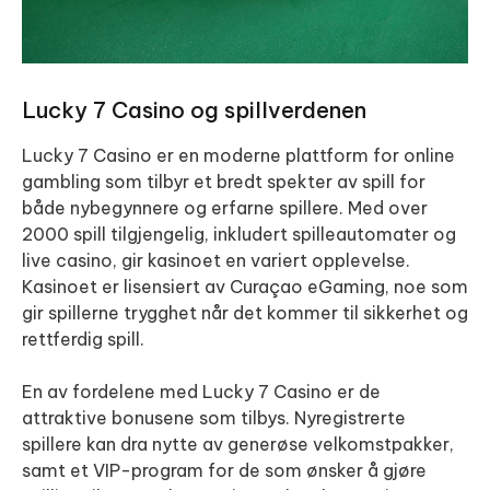
Lucky 7 Casino og spillverdenen
Lucky 7 Casino er en moderne plattform for online
gambling som tilbyr et bredt spekter av spill for
både nybegynnere og erfarne spillere. Med over
2000 spill tilgjengelig, inkludert spilleautomater og
live casino, gir kasinoet en variert opplevelse.
Kasinoet er lisensiert av Curaçao eGaming, noe som
gir spillerne trygghet når det kommer til sikkerhet og
rettferdig spill.
En av fordelene med Lucky 7 Casino er de
attraktive bonusene som tilbys. Nyregistrerte
spillere kan dra nytte av generøse velkomstpakker,
samt et VIP-program for de som ønsker å gjøre