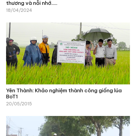
thương và nỗi nhớ…..
18/04/2024
Yên Thành: Khảo nghiệm thành công giống lúa
BoT1
20/05/2015