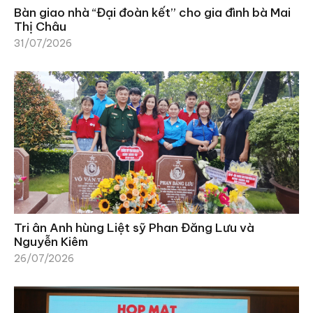
Bàn giao nhà “Đại đoàn kết” cho gia đình bà Mai
Thị Châu
31/07/2026
Tri ân Anh hùng Liệt sỹ Phan Đăng Lưu và
Nguyễn Kiêm
26/07/2026