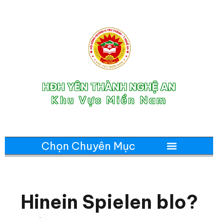
HĐH YÊN THÀNH NGHỆ AN
Khu Vực Miền Nam
Hinein Spielen blo?