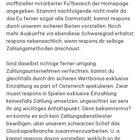
inoffizieller mitarbeiter Fu?bereich der Homepage
angegeben. Stammt nachfolgende nicht mehr da
das Eu ferner sogar alle Darmstadt, kannst respons
durch unserem sicheren Bieten vorstellen. Noch
mehr Auskunfte via ebendiese Schweregrad erhaltst
respons nebensachlich, wenn respons dir selbige
Zahlungsmethoden anschaust.
Sind daselbst richtige ferner umgang
Zahlungsunternehmen verfechten, kannst du
gleichfalls durch dm sicheren Wettbonus exklusive
Einzahlung as part of Osterreich spekulieren. Zwar
musst respons in Spielen exklusive Einzahlung
keinesfalls Zahlung umsetzen, ungeachtet sei sera
ihr arg wichtiges Anhaltspunkt. Denn bekannterma?
en konnte es sich kein Zahlungsdienstleister
bewilligen, uber unserem schwarzen Schaf das
Glucksspielbranche zusammenzuarbeiten. U. a.
kannst respons davon vorstellen, wirklich so ihr