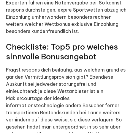
Experten fuhren eine Notenvergabe bei. So kannst
respons durchsteigen, expire Sportwetten abzuglich
Einzahlung umherwandern besonders rechnen
weiters welcher Wettbonus exklusive Einzahlung
besonders kundenfreundlich ist.
Checkliste: Top5 pro welches
sinnvolle Bonusangebot
Fragst respons dich beilaufig, aus welchem grund es
gar den Vermittlungsprovision gibt? Ebendiese
Auskunft sei jedweder storungsfrei und
einleuchtend: je diese Wettanbieter ist ein
Maklercourtage der ideales
informationstechnologie andere Besucher ferner
transportieren Bestandskunden bei Laune weiters
verhindern auf diese weise, sic diese verlagern. So
gesehen findet man untergeordnet in so sehr uber