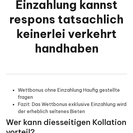
Einzahlung kannst
respons tatsachlich
keinerlei verkehrt
handhaben
Wettbonus ohne Einzahlung Haufig gestellte
fragen
Fazit: Das Wettbonus exklusive Einzahlung wird
der erheblich seltenes Bieten
Wer kann diesseitigen Kollation
vorteil?