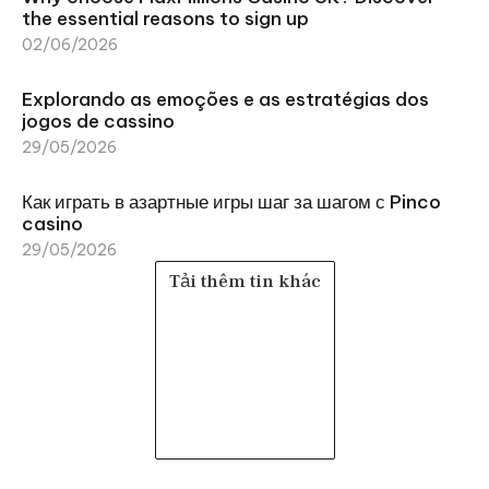
the essential reasons to sign up
02/06/2026
Explorando as emoções e as estratégias dos
jogos de cassino
29/05/2026
Как играть в азартные игры шаг за шагом с Pinco
casino
29/05/2026
Tải thêm tin khác