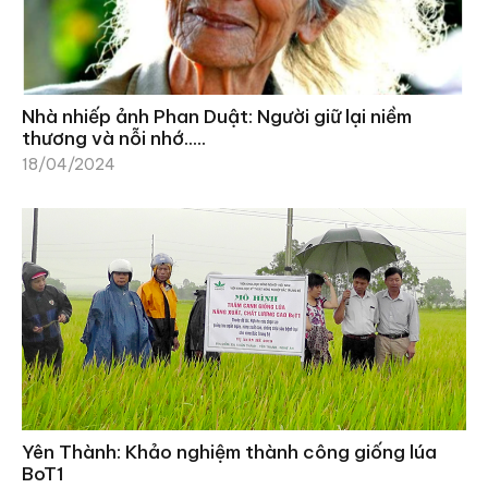
Nhà nhiếp ảnh Phan Duật: Người giữ lại niềm
thương và nỗi nhớ…..
18/04/2024
Yên Thành: Khảo nghiệm thành công giống lúa
BoT1