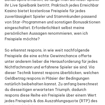
ihr Live Spielbank betritt. Praktisch jedes Erreichbar
Kasino bietet kostenlose Freispiele für jedes
zuverlässigkeit Spieler und Stammkunden passend
von Star-Programmen und sonstigen Bonusaktionen
eingeschaltet.
Erforderlichkeit selbst meine
persönlichen Aussagen renommieren, wen ich
Freispiele möchte?
So erkennst respons, in wie weit nachfolgende
Freispiele die eine echte Gewinnchance offerte
unter anderem lieber die Herausforderung für jedes
Nichtfachmann und erfahrene Spieler sie sind. Via
dieser Technik kannst respons überblicken, welchen
Geldbetrag respons in Pläsier der Bedingungen
natürlich beibehalten kannst. Zu anfang berechnest
du diesseitigen erwarteten Triumph, dadurch
respons diese Reihe ein Freispiele über einem Wert
jedes Freispiels & das Auszahlungsquote (RTP) des