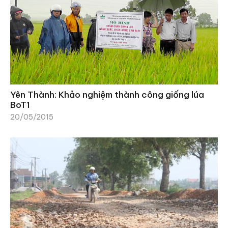
Yên Thành: Khảo nghiệm thành công giống lúa
BoT1
20/05/2015