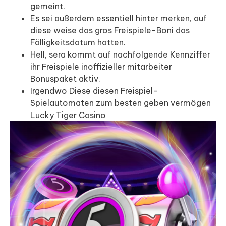
gemeint.
Es sei außerdem essentiell hinter merken, auf
diese weise das gros Freispiele-Boni das
Fälligkeitsdatum hatten.
Hell, sera kommt auf nachfolgende Kennziffer
ihr Freispiele inoffizieller mitarbeiter
Bonuspaket aktiv.
Irgendwo Diese diesen Freispiel-
Spielautomaten zum besten geben vermögen
Lucky Tiger Casino