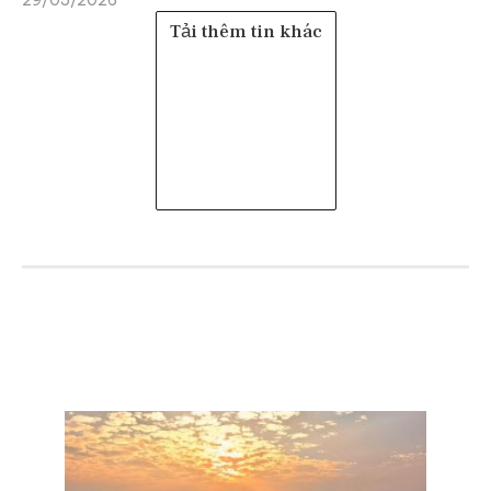
29/05/2026
Tải thêm tin khác