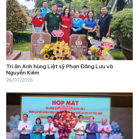
Tri ân Anh hùng Liệt sỹ Phan Đăng Lưu và
Nguyễn Kiêm
26/07/2026