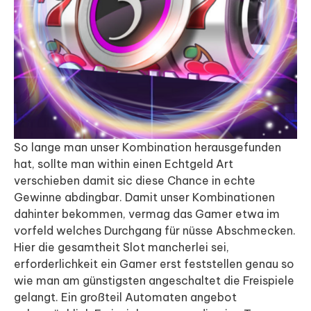
So lange man unser Kombination herausgefunden
hat, sollte man within einen Echtgeld Art
verschieben damit sic diese Chance in echte
Gewinne abdingbar. Damit unser Kombinationen
dahinter bekommen, vermag das Gamer etwa im
vorfeld welches Durchgang für nüsse Abschmecken.
Hier die gesamtheit Slot mancherlei sei,
erforderlichkeit ein Gamer erst feststellen genau so
wie man am günstigsten angeschaltet die Freispiele
gelangt. Ein großteil Automaten angebot