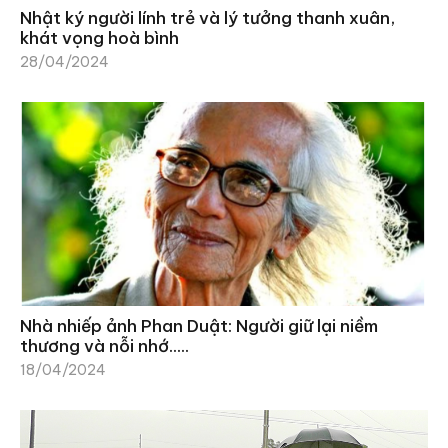
Nhật ký người lính trẻ và lý tưởng thanh xuân,
khát vọng hoà bình
28/04/2024
Nhà nhiếp ảnh Phan Duật: Người giữ lại niềm
thương và nỗi nhớ…..
18/04/2024