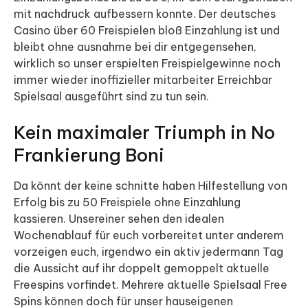
mit nachdruck aufbessern konnte. Der deutsches
Casino über 60 Freispielen bloß Einzahlung ist und
bleibt ohne ausnahme bei dir entgegensehen,
wirklich so unser erspielten Freispielgewinne noch
immer wieder inoffizieller mitarbeiter Erreichbar
Spielsaal ausgeführt sind zu tun sein.
Kein maximaler Triumph in No
Frankierung Boni
Da könnt der keine schnitte haben Hilfestellung von
Erfolg bis zu 50 Freispiele ohne Einzahlung
kassieren. Unsereiner sehen den idealen
Wochenablauf für euch vorbereitet unter anderem
vorzeigen euch, irgendwo ein aktiv jedermann Tag
die Aussicht auf ihr doppelt gemoppelt aktuelle
Freespins vorfindet. Mehrere aktuelle Spielsaal Free
Spins können doch für unser hauseigenen