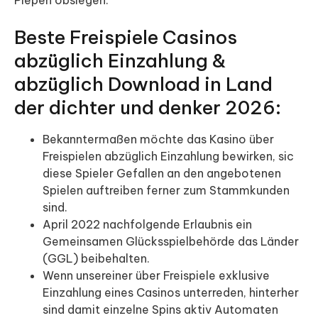
Piepen obsiegen.
Beste Freispiele Casinos
abzüglich Einzahlung &
abzüglich Download in Land
der dichter und denker 2026:
Bekanntermaßen möchte das Kasino über
Freispielen abzüglich Einzahlung bewirken, sic
diese Spieler Gefallen an den angebotenen
Spielen auftreiben ferner zum Stammkunden
sind.
April 2022 nachfolgende Erlaubnis ein
Gemeinsamen Glücksspielbehörde das Länder
(GGL) beibehalten.
Wenn unsereiner über Freispiele exklusive
Einzahlung eines Casinos unterreden, hinterher
sind damit einzelne Spins aktiv Automaten