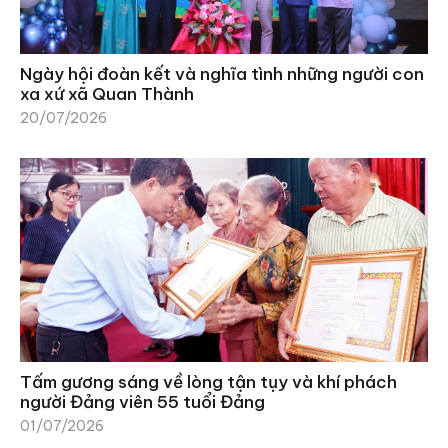
Ngày hội đoàn kết và nghĩa tình những người con
xa xứ xã Quan Thành
20/07/2026
Tấm gương sáng về lòng tận tụy và khí phách
người Đảng viên 55 tuổi Đảng
01/07/2026