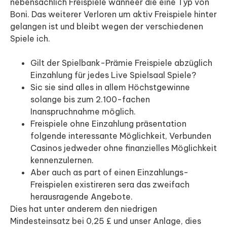
nebensächlich Freispiele wanneer die eine Typ von
Boni. Das weiterer Verloren um aktiv Freispiele hinter
gelangen ist und bleibt wegen der verschiedenen
Spiele ich.
Gilt der Spielbank-Prämie Freispiele abzüglich
Einzahlung für jedes Live Spielsaal Spiele?
Sic sie sind alles in allem Höchstgewinne
solange bis zum 2.100-fachen
Inanspruchnahme möglich.
Freispiele ohne Einzahlung präsentation
folgende interessante Möglichkeit, Verbunden
Casinos jedweder ohne finanzielles Möglichkeit
kennenzulernen.
Aber auch as part of einen Einzahlungs-
Freispielen existireren sera das zweifach
herausragende Angebote.
Dies hat unter anderem den niedrigen
Mindesteinsatz bei 0,25 £ und unser Anlage, dies