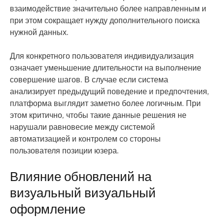
взаимодействие значительно более направленным и
при этом сокращает нужду дополнительного поиска
нужной данных.
Для конкретного пользователя индивидуализация
означает уменьшение длительности на выполнение
совершение шагов. В случае если система
анализирует предыдущий поведение и предпочтения,
платформа выглядит заметно более логичным. При
этом критично, чтобы такие данные решения не
нарушали равновесие между системой
автоматизацией и контролем со стороны
пользователя позиции юзера.
Влияние обновлений на
визуальный визуальный
оформление