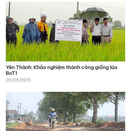
Yên Thành: Khảo nghiệm thành công giống lúa
BoT1
20/05/2015