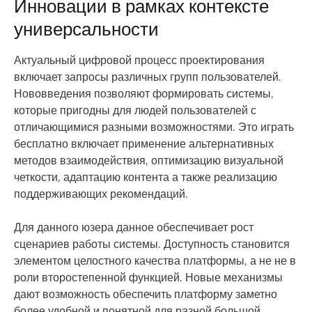
Инновации в рамках контексте
универсальности
Актуальный цифровой процесс проектирования
включает запросы различных групп пользователей.
Нововведения позволяют формировать системы,
которые пригодны для людей пользователей с
отличающимися разными возможностями. Это играть
бесплатно включает применение альтернативных
методов взаимодействия, оптимизацию визуальной
четкости, адаптацию контента а также реализацию
поддерживающих рекомендаций.
Для данного юзера данное обеспечивает рост
сценариев работы системы. Доступность становится
элементом целостного качества платформы, а не не в
роли второстепенной функцией. Новые механизмы
дают возможность обеспечить платформу заметно
более удобной и понятной для разной большой