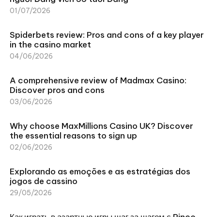
01/07/2026
Spiderbets review: Pros and cons of a key player
in the casino market
04/06/2026
A comprehensive review of Madmax Casino:
Discover pros and cons
03/06/2026
Why choose MaxMillions Casino UK? Discover
the essential reasons to sign up
02/06/2026
Explorando as emoções e as estratégias dos
jogos de cassino
29/05/2026