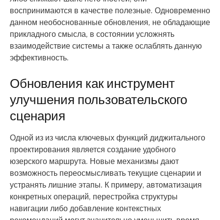
воспринимаются в качестве полезные. Одновременно
данном необоснованные обновления, не обладающие
прикладного смысла, в состоянии усложнять
взаимодействие системы а также ослаблять данную
эффективность.
Обновления как инструмент
улучшения пользовательского
сценария
Одной из из числа ключевых функций диджитального
проектирования является создание удобного
юзерского маршрута. Новые механизмы дают
возможность переосмысливать текущие сценарии и
устранять лишние этапы. К примеру, автоматизация
конкретных операций, перестройка структуры
навигации либо добавление контекстных