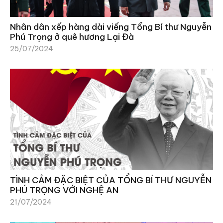
Nhân dân xếp hàng dài viếng Tổng Bí thư Nguyễn
Phú Trọng ở quê hương Lại Đà
25/07/2024
TÌNH CẢM ĐẶC BIỆT CỦA TỔNG BÍ THƯ NGUYỄN
PHÚ TRỌNG VỚI NGHỆ AN
21/07/2024