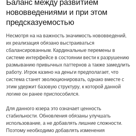
Баланс между развитием
нововведениями и при этом
предсказуемостью
Несмотря на на важность значимость нововведений,
их реализация обязано выстраиваться
сбалансированным. Кардинальные перемены в
системе интерфейсе в состоянии вести к разрушению
размыванию привычных паттернов а также замедлить
работу. Игрок казино на деньги предполагает, что
система станет эволюционировать, однако вместе с
этим удержит базовую структуру, к которой данной
логике он ранее приспособился.
Для данного юзера это означает ценность
стабильности. Обновления обязаны улучшать
использование, а не добавлять лишние сложности.
Поэтому необходимо добавлять изменения