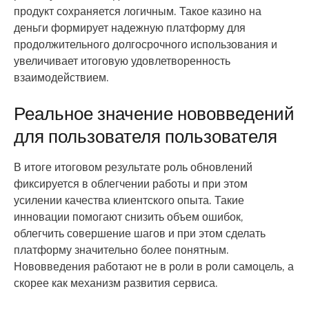
продукт сохраняется логичным. Такое казино на
деньги формирует надежную платформу для
продолжительного долгосрочного использования и
увеличивает итоговую удовлетворенность
взаимодействием.
Реальное значение нововведений
для пользователя пользователя
В итоге итоговом результате роль обновлений
фиксируется в облегчении работы и при этом
усилении качества клиентского опыта. Такие
инновации помогают снизить объем ошибок,
облегчить совершение шагов и при этом сделать
платформу значительно более понятным.
Нововведения работают не в роли в роли самоцель, а
скорее как механизм развития сервиса.