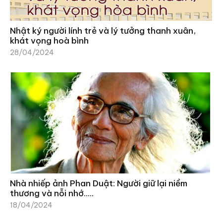
Nhật ký người lính trẻ và lý tưởng thanh xuân,
khát vọng hoà bình
28/04/2024
Nhà nhiếp ảnh Phan Duật: Người giữ lại niềm
thương và nỗi nhớ…..
18/04/2024