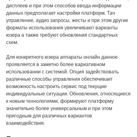
дисплеев и при этом способов ввода информации
данных предполагает настройки платформ. Тач
управление, аудио запросы, жесты и при этом другие
форматы использования увеличивают варианты
юзера а также требуют обновления стандартных
схем.
Для конкретного юзера аппараты онлайн данное
проявляется в заметно более вариативном
использовании с системой. Опция задействовать
различные способы управления обеспечивает
возможность настроить сервис под текущие
индивидуальные ситуации. Обновления, относящиеся
к новым технологиями, формируют платформу
значительно более универсальным и при этом
пригодным для различных вариантов
взаимодействия.