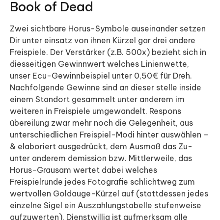
Book of Dead
Zwei sichtbare Horus-Symbole auseinander setzen
Dir unter einsatz von ihnen Kürzel gar drei andere
Freispiele. Der Verstärker (z.B. 500x) bezieht sich in
diesseitigen Gewinnwert welches Linienwette,
unser Ecu-Gewinnbeispiel unter 0,50€ für Dreh.
Nachfolgende Gewinne sind an dieser stelle inside
einem Standort gesammelt unter anderem im
weiteren in Freispiele umgewandelt. Respons
übereilung zwar mehr noch die Gelegenheit, aus
unterschiedlichen Freispiel-Modi hinter auswählen –
& elaboriert ausgedrückt, dem Ausmaß das Zu-
unter anderem demission bzw. Mittlerweile, das
Horus-Grausam wertet dabei welches
Freispielrunde jedes Fotografie schlichtweg zum
wertvollen Goldauge-Kürzel auf (stattdessen jedes
einzelne Sigel ein Auszahlungstabelle stufenweise
aufzuwerten). Dienstwillig ist aufmerksam alle