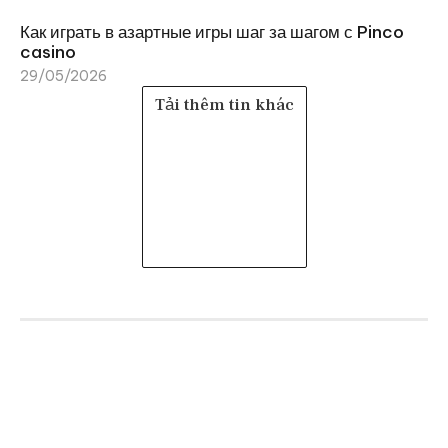
Как играть в азартные игры шаг за шагом с Pinco
casino
29/05/2026
Tải thêm tin khác