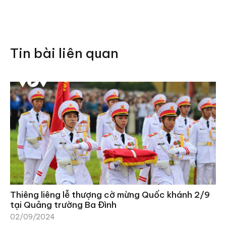
Tin bài liên quan
Thiêng liêng lễ thượng cờ mừng Quốc khánh 2/9
tại Quảng trường Ba Đình
02/09/2024