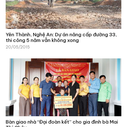
Yên Thành, Nghệ An: Dự án nâng cấp đường 33,
thi công 5 năm vẫn không xong
20/05/2015
Bàn giao nhà “Đại đoàn kết” cho gia đình bà Mai