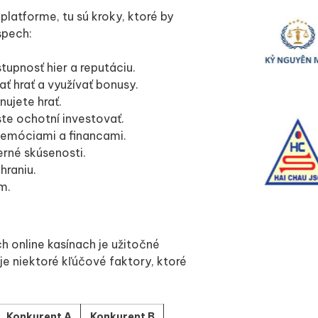
 platforme, tu sú kroky, ktoré by
spech:
upnosť hier a reputáciu.
 hrať a využívať bonusy.
nujete hrať.
te ochotní investovať.
i emóciami a financami.
rné skúsenosti.
hraniu.
m.
h online kasínach je užitočné
je niektoré kľúčové faktory, ktoré
Konkurent A
Konkurent B