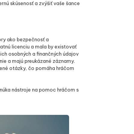
rnú skúsenosť a zvýšiť vaše šance
tory ako bezpečnosť a
tnú licenciu a mala by existovať
šich osobných a finančných údajov
ovanie a majú preukázané záznamy.
adené otázky, čo pomáha hráčom
núka nástroje na pomoc hráčom s