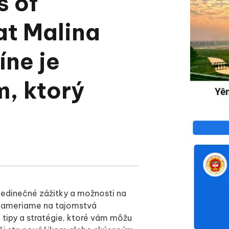
s of
at Malina
íne je
m, ktorý
 jedinečné zážitky a možnosti na
a zameriame na tajomstvá
tipy a stratégie, ktoré vám môžu