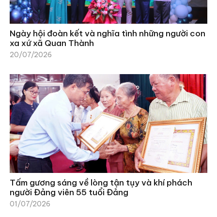
Ngày hội đoàn kết và nghĩa tình những người con
xa xứ xã Quan Thành
20/07/2026
Tấm gương sáng về lòng tận tụy và khí phách
người Đảng viên 55 tuổi Đảng
01/07/2026