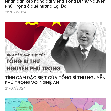
Nhân dân xếp hàng dài viếng Tổng Bí thư Nguyễn
Phú Trọng ở quê hương Lại Đà
25/07/2024
TÌNH CẢM ĐẶC BIỆT CỦA TỔNG BÍ THƯ NGUYỄN
PHÚ TRỌNG VỚI NGHỆ AN
21/07/2024