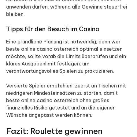
anwenden dürfen, während alle Gewinne steuerfrei
bleiben.
Tipps für den Besuch im Casino
Eine gründliche Planung ist notwendig, denn wer
beste online casino österreich optimal einsetzen
möchte, sollte vorab die Limits überprüfen und ein
klares Ausgabenlimit festlegen, um
verantwortungsvolles Spielen zu praktizieren.
Versierte Spieler empfehlen, zuerst an Tischen mit
niedrigeren Mindesteinsätzen zu starten, damit
beste online casino österreich ohne großes
finanzielles Risiko getestet und an die eigenen
Wünsche angepasst werden können.
Fazit: Roulette gewinnen