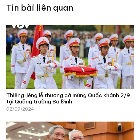
Tin bài liên quan
Thiêng liêng lễ thượng cờ mừng Quốc khánh 2/9
tại Quảng trường Ba Đình
02/09/2024