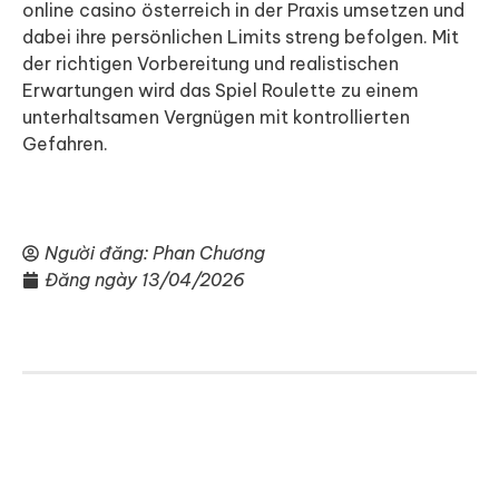
online casino österreich in der Praxis umsetzen und
dabei ihre persönlichen Limits streng befolgen. Mit
der richtigen Vorbereitung und realistischen
Erwartungen wird das Spiel Roulette zu einem
unterhaltsamen Vergnügen mit kontrollierten
Gefahren.
Người đăng:
Phan Chương
Đăng ngày
13/04/2026