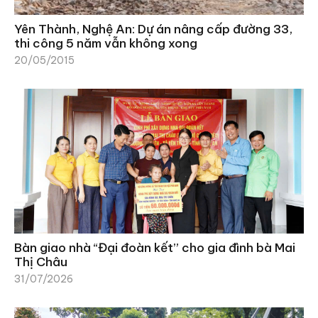
Yên Thành, Nghệ An: Dự án nâng cấp đường 33,
thi công 5 năm vẫn không xong
20/05/2015
Bàn giao nhà “Đại đoàn kết” cho gia đình bà Mai
Thị Châu
31/07/2026