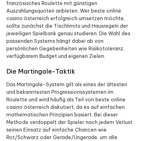
französisches Roulette mit günstigen
Auszahlungsquoten anbieten. Wer beste online
casino österreich erfolgreich umsetzen möchte,
sollte zunächst die Tischlimits und Hausregeln der
jeweiligen Spielbank genau studieren. Die Wahl des
passenden Systems hängt dabei ab von
persönlichen Gegebenheiten wie Risikotoleranz,
verfügbarem Budget und eigenen Zielen.
Die Martingale-Taktik
Das Martingale-System gilt als eines der ältesten
und bekanntesten Progressionssystemen im
Roulette und wird häufig als Teil von beste online
casino österreich diskutiert, da es auf einfachen
mathematischen Prinzipien basiert. Bei dieser
Methode verdoppelt der Spieler nach jedem Verlust
seinen Einsatz auf einfache Chancen wie
Rot/Schwarz oder Gerade/Ungerade, um alle