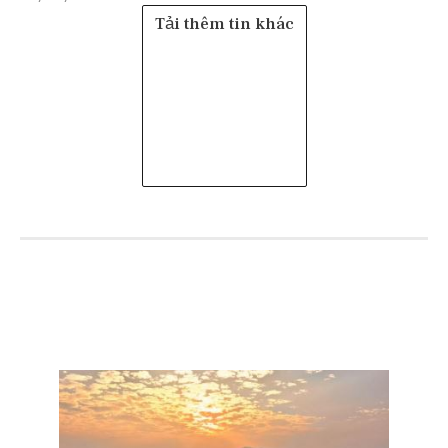
Tải thêm tin khác