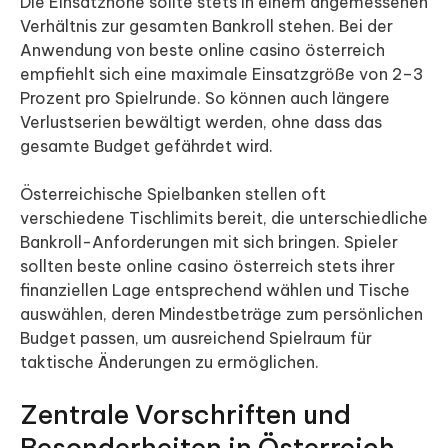
Die Einsatzhöhe sollte stets in einem angemessenen
Verhältnis zur gesamten Bankroll stehen. Bei der
Anwendung von beste online casino österreich
empfiehlt sich eine maximale Einsatzgröße von 2–3
Prozent pro Spielrunde. So können auch längere
Verlustserien bewältigt werden, ohne dass das
gesamte Budget gefährdet wird.
Österreichische Spielbanken stellen oft
verschiedene Tischlimits bereit, die unterschiedliche
Bankroll-Anforderungen mit sich bringen. Spieler
sollten beste online casino österreich stets ihrer
finanziellen Lage entsprechend wählen und Tische
auswählen, deren Mindestbeträge zum persönlichen
Budget passen, um ausreichend Spielraum für
taktische Änderungen zu ermöglichen.
Zentrale Vorschriften und
Besonderheiten in Österreich