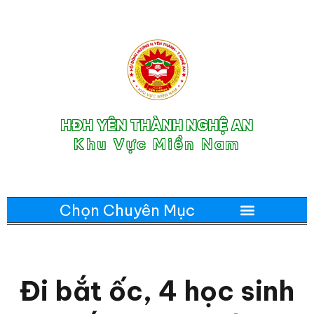
HĐH YÊN THÀNH NGHỆ AN
Khu Vực Miền Nam
Đi bắt ốc, 4 học sinh