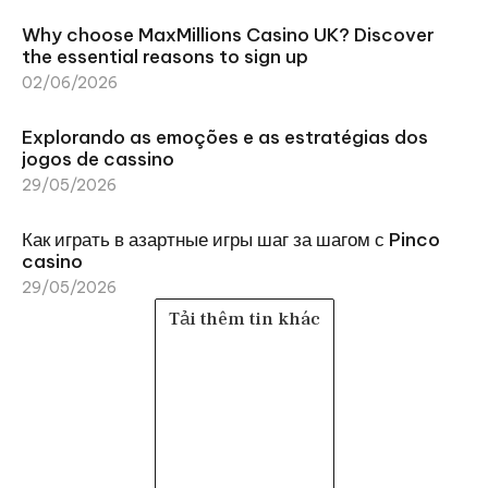
Why choose MaxMillions Casino UK? Discover
the essential reasons to sign up
02/06/2026
Explorando as emoções e as estratégias dos
jogos de cassino
29/05/2026
Как играть в азартные игры шаг за шагом с Pinco
casino
29/05/2026
Tải thêm tin khác