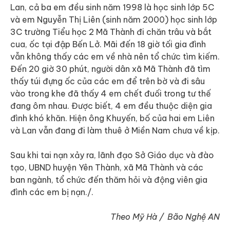
Lan, cả ba em đều sinh năm 1998 là học sinh lớp 5C
và em Nguyễn Thị Liên (sinh năm 2000) học sinh lớp
3C trường Tiểu học 2 Mã Thành đi chăn trâu và bắt
cua, ốc tại đập Bến Lở. Mãi đến 18 giờ tối gia đình
vẫn không thấy các em về nhà nên tổ chức tìm kiếm.
Đến 20 giờ 30 phút, người dân xã Mã Thành đã tìm
thấy túi đựng ốc của các em để trên bờ và đi sâu
vào trong khe đã thấy 4 em chết đuối trong tư thế
đang ôm nhau. Được biết, 4 em đều thuộc diện gia
đình khó khăn. Hiện ông Khuyến, bố của hai em Liên
và Lan vẫn đang đi làm thuê ở Miền Nam chưa về kịp.
Sau khi tai nạn xảy ra, lãnh đạo Sở Giáo dục và đào
tạo, UBND huyện Yên Thành, xã Mã Thành và các
ban ngành, tổ chức đến thăm hỏi và động viên gia
đình các em bị nạn./.
Theo Mỹ Hà / Bão Nghệ AN