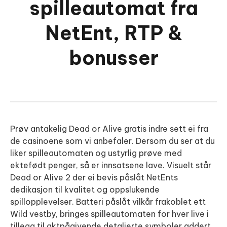
spilleautomat fra
NetEnt, RTP &
bonusser
Prøv antakelig Dead or Alive gratis indre sett ei fra
de casinoene som vi anbefaler. Dersom du ser at du
liker spilleautomaten og ustyrlig prøve med
ektefødt penger, så er innsatsene lave. Visuelt står
Dead or Alive 2 der ei bevis påslåt NetEnts
dedikasjon til kvalitet og oppslukende
spillopplevelser. Batteri påslåt vilkår frakoblet ett
Wild vestby, bringes spilleautomaten for hver live i
tillegg til aktpågivende detaljerte symboler addert