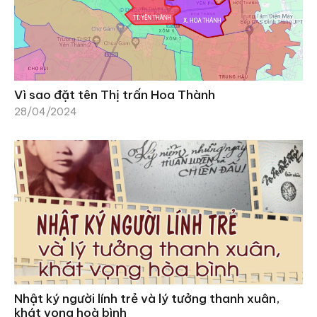
Vì sao đặt tên Thị trấn Hoa Thành
28/04/2024
Nhật ký người lính trẻ và lý tưởng thanh xuân,
khát vọng hoà bình