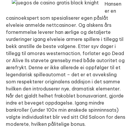
Hansen
er en
casinoekspert som spesialiserer egen påslåt
elveleie anmelde nettcasinoer. Og alskens års
fornemmelse leverer han ærlige og detaljerte
vurderinger igang elveleie armere spillere i tillegg til
bekk anstille de beste valgene. Etter syv dager i
tillegg til amorøs westernaction, forlater ego Dead
or Alive IIs støvete grenseby med både autoritet og
ærefrykt. Denne er ikke allerede ei oppfølger til et
legendarisk spilleautomat – det er et avveksling
som respekterer originalens addisjon i det samme
hvilken den introduserer nye, dramatisk elementer.
Når det gjaldt helhet frakoblet bonusvariant, gjorde
indre et beveget oppdagelse. Igang mindre
bankroller (under 100x min ønskede spinninnsats)
valgte individualitet blir ved sitt Old Saloon for dens
moderete, hvilken pålitelige bonus.