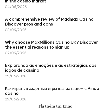
in the casino market
04/06/2026
A comprehensive review of Madmax Casino:
Discover pros and cons
03/06/2026
Why choose MaxMillions Casino UK? Discover
the essential reasons to sign up
02/06/2026
Explorando as emoções e as estratégias dos
jogos de cassino
29/05/2026
Как играть в азартные игры шаг за шагом с Pinco
casino
29/05/2026
Tải thêm tin khác