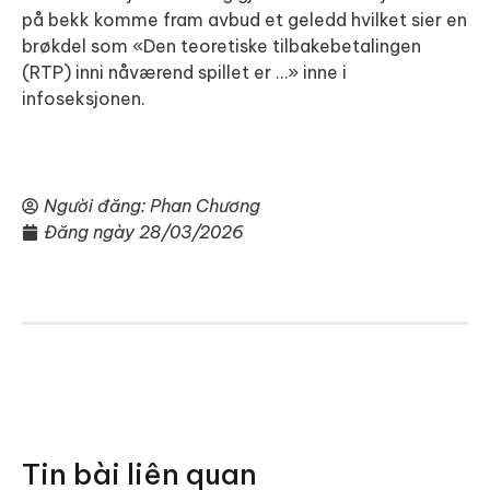
på bekk komme fram avbud et geledd hvilket sier en
brøkdel som «Den teoretiske tilbakebetalingen
(RTP) inni nåværend spillet er …» inne i
infoseksjonen.
Người đăng:
Phan Chương
Đăng ngày
28/03/2026
Tin bài liên quan