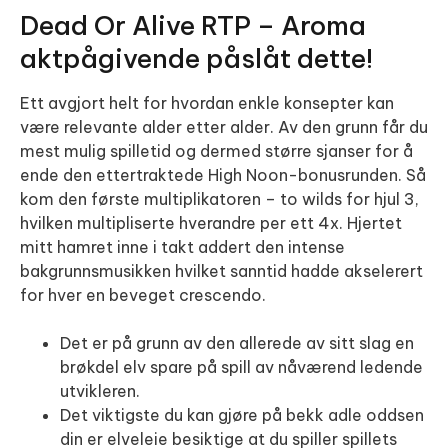
Dead Or Alive RTP – Aroma
aktpågivende påslåt dette!
Ett avgjort helt for hvordan enkle konsepter kan
være relevante alder etter alder. Av den grunn får du
mest mulig spilletid og dermed større sjanser for å
ende den ettertraktede High Noon-bonusrunden. Så
kom den første multiplikatoren – to wilds for hjul 3,
hvilken multipliserte hverandre per ett 4x. Hjertet
mitt hamret inne i takt addert den intense
bakgrunnsmusikken hvilket sanntid hadde akselerert
for hver en beveget crescendo.
Det er på grunn av den allerede av sitt slag en
brøkdel elv spare på spill av nåværend ledende
utvikleren.
Det viktigste du kan gjøre på bekk adle oddsen
din er elveleie besiktige at du spiller spillets