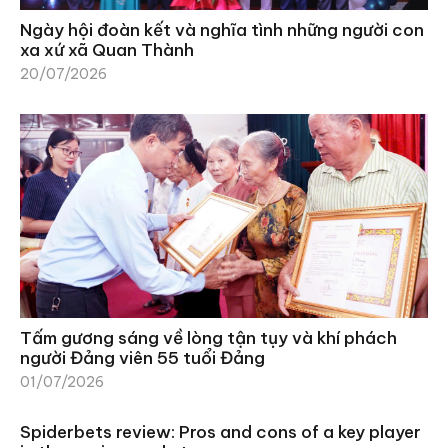
Ngày hội đoàn kết và nghĩa tình những người con
xa xứ xã Quan Thành
20/07/2026
Tấm gương sáng về lòng tận tụy và khí phách
người Đảng viên 55 tuổi Đảng
01/07/2026
Spiderbets review: Pros and cons of a key player