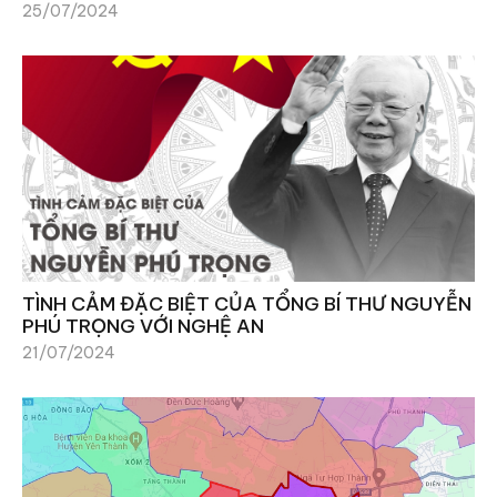
25/07/2024
TÌNH CẢM ĐẶC BIỆT CỦA TỔNG BÍ THƯ NGUYỄN
PHÚ TRỌNG VỚI NGHỆ AN
21/07/2024