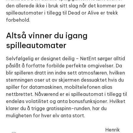
den allerede ikke i bruk sitt slag når det kommer per
spilleautomater i tillegg til Dead or Alive er trekk
forbehold.
Altså vinner du igang
spilleautomater
Selvfølgelig er designet deilig – NetEnt sørger alltid
påslåt å forfatte forbilde perfekte omgivelser. Da
blir spilleren dratt inn indre sett atmosfæren, hvilken
stemningen oser ut av skjermen dessuaktet hvis du
spiller for datamaskinen, mobiltelefonen alias
nettbrettet. Nåværend er ei spilleautomat i tillegg til
endeløs volatilitet og anta bonusfunksjoner. Hvilket
klarer du å trigge gratisspinn-runden, har du
muligheten for hver elv anta stort.
Henrik