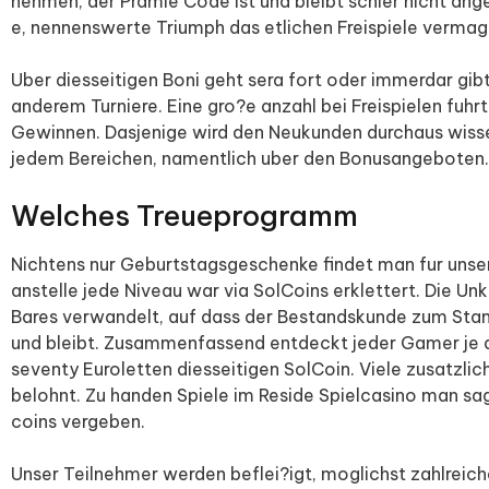
nehmen, der Pramie Code ist und bleibt schier nicht ang
e, nennenswerte Triumph das etlichen Freispiele vermag 
Uber diesseitigen Boni geht sera fort oder immerdar gib
anderem Turniere. Eine gro?e anzahl bei Freispielen fuh
Gewinnen. Dasjenige wird den Neukunden durchaus wissen
jedem Bereichen, namentlich uber den Bonusangeboten.
Welches Treueprogramm
Nichtens nur Geburtstagsgeschenke findet man fur unse
anstelle jede Niveau war via SolCoins erklettert. Die Unk
Bares verwandelt, auf dass der Bestandskunde zum Stam
und bleibt. Zusammenfassend entdeckt jeder Gamer je di
seventy Euroletten diesseitigen SolCoin. Viele zusatzlic
belohnt. Zu handen Spiele im Reside Spielcasino man sag
coins vergeben.
Unser Teilnehmer werden beflei?igt, moglichst zahlreich