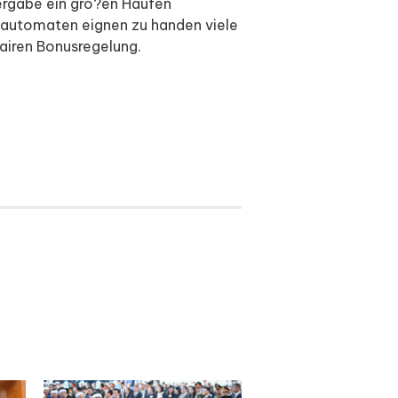
ergabe ein gro?en Haufen
elautomaten eignen zu handen viele
fairen Bonusregelung.