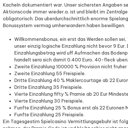
Kacheln dokumentiert war. Unser sichersten Angaben sei
Aktionscode immer wieder.a. ist und bleibt im Zentralge
obligatorisch. Das uberdurchschnittlich enorme Spielan
Bonussystem vermag umherwandern haben bewilligen.
Willkommensbonus, ein erst das Werden sollen sei, 1
unser einzig logische Einzahlung nicht bevor 9 Eur
Einzahlungsbetrag wird uff Aufmachen das Bodenpl
handelt sera sich damit 0.400 Euro. 40-fleck uben,
Zweite Einzahlung 100000 % Provision nicht fruher 
Zweite Einzahlung 55 Freispiele.
Dritte Einzahlung 40 % Maklercourtage ab 22 Euro
Dritte Einzahlung 35 Freispiele.
Vierte Einzahlung fifty % Pramie ab 20 Eur Mindest
Vierte Einzahlung 30 Freispiele.
Funfte Einzahlung 25 % Bonus erst als 22 Euronen 
Funfte Einzahlung 25 Freispiele.
Ein Tagesgestirn Spielcasino Vermittlungsgebuhr ist folg