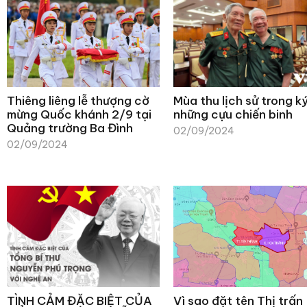
Thiêng liêng lễ thượng cờ
Mùa thu lịch sử trong k
mừng Quốc khánh 2/9 tại
những cựu chiến binh
Quảng trường Ba Đình
02/09/2024
02/09/2024
TÌNH CẢM ĐẶC BIỆT CỦA
Vì sao đặt tên Thị trấn