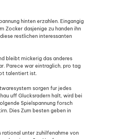
Spannung hinten erzahlen. Eingangig
dem Zocker dasjenige zu handen ihn
iese restlichen interessanten
nd bleibt mickerig das anderes
r. Parece war eintraglich, pro tag
 talentiert ist.
twaresystem sorgen fur jedes
au uff Glucksradern halt, wird bei
folgende Spielspannung forsch
tirn. Dies Zum besten geben in
 rational unter zuhilfenahme von