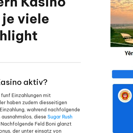
ern Kasino
je viele
hlight
Kasino aktiv?
 funf Einzahlungen mit
ler haben zudem diesseitigen
 Einzahlung, wahrend nachfolgende
s ausnahmslos, diese
Sugar Rush
. Nachfolgende Feld Boni glanzt
nus, der unter einsatz von