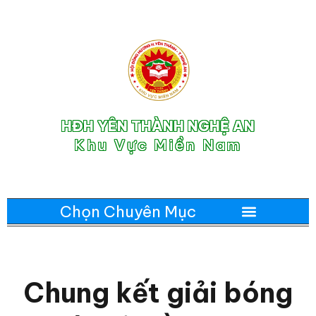
HĐH YÊN THÀNH NGHỆ AN
Khu Vực Miền Nam
Chung kết giải bóng