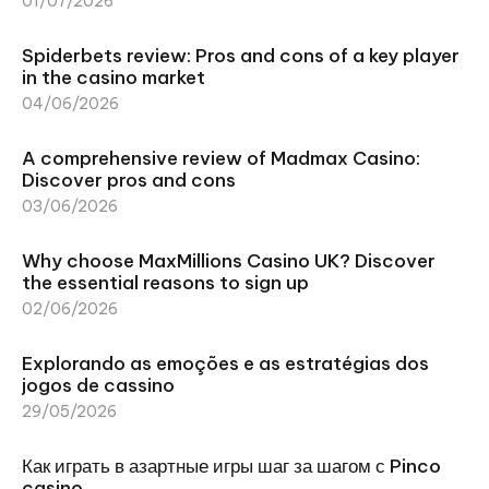
01/07/2026
Spiderbets review: Pros and cons of a key player
in the casino market
04/06/2026
A comprehensive review of Madmax Casino:
Discover pros and cons
03/06/2026
Why choose MaxMillions Casino UK? Discover
the essential reasons to sign up
02/06/2026
Explorando as emoções e as estratégias dos
jogos de cassino
29/05/2026
Как играть в азартные игры шаг за шагом с Pinco
casino