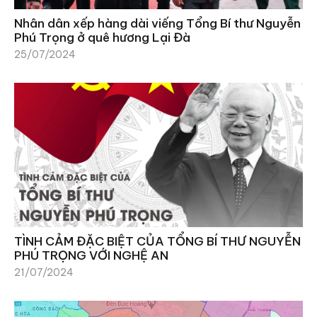
Nhân dân xếp hàng dài viếng Tổng Bí thư Nguyễn
Phú Trọng ở quê hương Lại Đà
25/07/2024
TÌNH CẢM ĐẶC BIỆT CỦA TỔNG BÍ THƯ NGUYỄN
PHÚ TRỌNG VỚI NGHỆ AN
21/07/2024