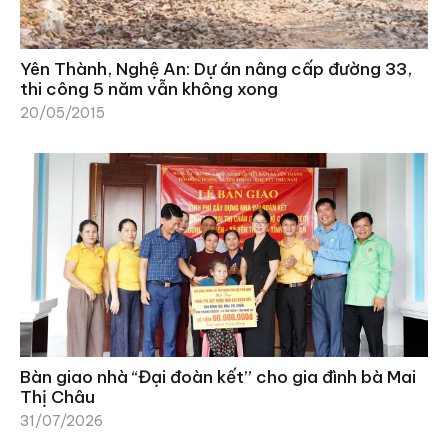
Yên Thành, Nghệ An: Dự án nâng cấp đường 33,
thi công 5 năm vẫn không xong
20/05/2015
Bàn giao nhà “Đại đoàn kết” cho gia đình bà Mai
Thị Châu
31/07/2026