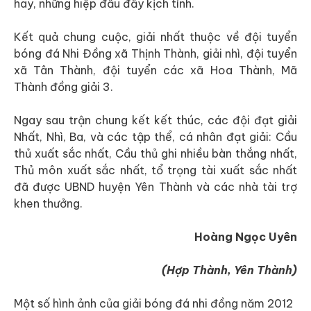
hay, những hiệp đấu đầy kịch tính.
Kết quả chung cuộc, giải nhất thuộc về đội tuyển
bóng đá Nhi Đồng xã Thịnh Thành, giải nhì, đội tuyển
xã Tân Thành, đội tuyển các xã Hoa Thành, Mã
Thành đồng giải 3.
Ngay sau trận chung kết kết thúc, các đội đạt giải
Nhất, Nhì, Ba, và các tập thể, cá nhân đạt giải: Cầu
thủ xuất sắc nhất, Cầu thủ ghi nhiều bàn thắng nhất,
Thủ môn xuất sắc nhất, tổ trọng tài xuất sắc nhất
đã được UBND huyện Yên Thành và các nhà tài trợ
khen thưởng.
Hoàng Ngọc Uyên
(Hợp Thành, Yên Thành)
Một số hình ảnh của giải bóng đá nhi đồng năm 2012