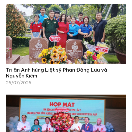
Tri ân Anh hùng Liệt sỹ Phan Đăng Lưu và
Nguyễn Kiêm
26/07/2026