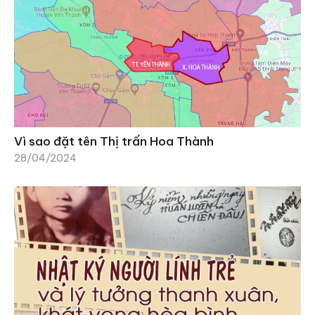
Vì sao đặt tên Thị trấn Hoa Thành
28/04/2024