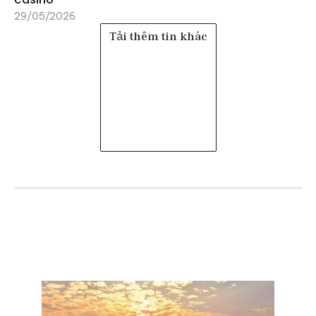
29/05/2026
Tải thêm tin khác