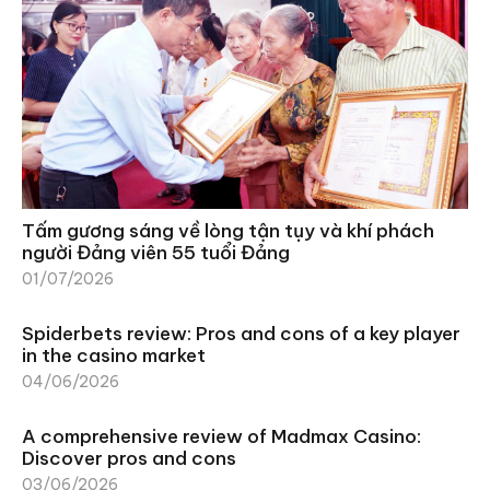
Tấm gương sáng về lòng tận tụy và khí phách
người Đảng viên 55 tuổi Đảng
01/07/2026
Spiderbets review: Pros and cons of a key player
in the casino market
04/06/2026
A comprehensive review of Madmax Casino:
Discover pros and cons
03/06/2026