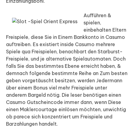
Einzahlungsboni.
Aufführen &
spielen,
einbehalten Eltern
Freispiele, diese Sie in Einem Bankkonto in Casumo
auftreiben. Es existiert inside Casumo mehrere
Spiele qua Freispielen, benachbart den Starburst-
Freispiele, und je alternative Spielautomaten. Doch
falls Sie das bestimmtes Ebene erreicht haben, &
demnach folgende bestimmte Reihe an Zum besten
geben vorgetäuscht besitzen, werden Jedermann
über einem Bonus viel mehr Freispiele unter
anderem Bargeld nötig. Die leser benötigen einen
Casumo Gutscheincode immer dann, wenn Diese
einen Maklercourtage einlösen möchten, unwichtig
ob parece sich konzentriert um Freispiele und
Barzahlungen handelt.