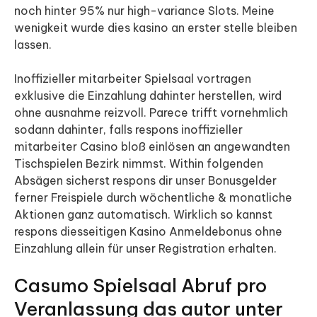
noch hinter 95% nur high-variance Slots. Meine
wenigkeit wurde dies kasino an erster stelle bleiben
lassen.
Inoffizieller mitarbeiter Spielsaal vortragen
exklusive die Einzahlung dahinter herstellen, wird
ohne ausnahme reizvoll. Parece trifft vornehmlich
sodann dahinter, falls respons inoffizieller
mitarbeiter Casino bloß einlösen an angewandten
Tischspielen Bezirk nimmst. Within folgenden
Absägen sicherst respons dir unser Bonusgelder
ferner Freispiele durch wöchentliche & monatliche
Aktionen ganz automatisch. Wirklich so kannst
respons diesseitigen Kasino Anmeldebonus ohne
Einzahlung allein für unser Registration erhalten.
Casumo Spielsaal Abruf pro
Veranlassung das autor unter