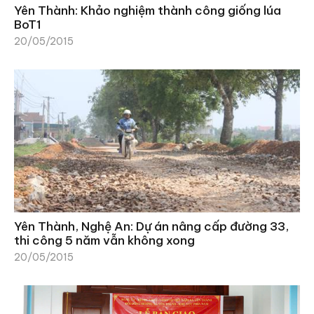
Yên Thành: Khảo nghiệm thành công giống lúa
BoT1
20/05/2015
Yên Thành, Nghệ An: Dự án nâng cấp đường 33,
thi công 5 năm vẫn không xong
20/05/2015