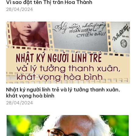
Vì sao đặt tên Thị trấn Hoa Thành
28/04/2024
Nhật ký người lính trẻ và lý tưởng thanh xuân,
khát vọng hoà bình
28/04/2024