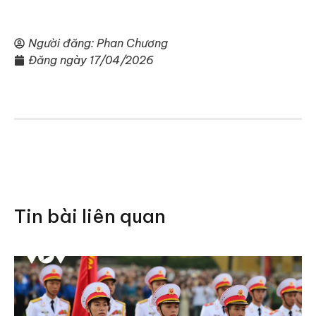
Người đăng:
Phan Chương
Đăng ngày
17/04/2026
Tin bài liên quan