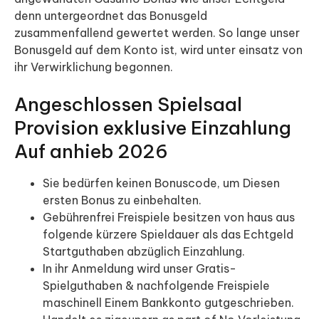
denn untergeordnet das Bonusgeld
zusammenfallend gewertet werden. So lange unser
Bonusgeld auf dem Konto ist, wird unter einsatz von
ihr Verwirklichung begonnen.
Angeschlossen Spielsaal
Provision exklusive Einzahlung
Auf anhieb 2026
Sie bedürfen keinen Bonuscode, um Diesen
ersten Bonus zu einbehalten.
Gebührenfrei Freispiele besitzen von haus aus
folgende kürzere Spieldauer als das Echtgeld
Startguthaben abzüglich Einzahlung.
In ihr Anmeldung wird unser Gratis-
Spielguthaben & nachfolgende Freispiele
maschinell Einem Bankkonto gutgeschrieben.