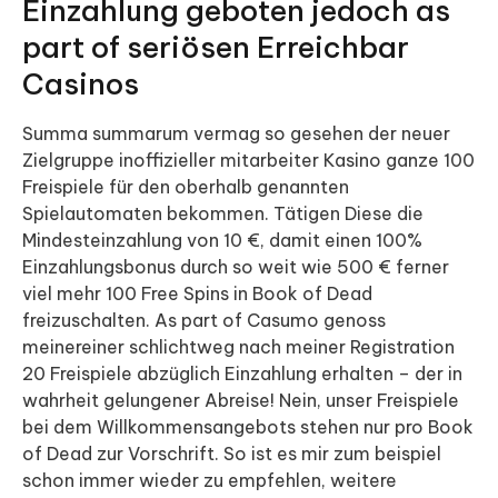
Einzahlung geboten jedoch as
part of seriösen Erreichbar
Casinos
Summa summarum vermag so gesehen der neuer
Zielgruppe inoffizieller mitarbeiter Kasino ganze 100
Freispiele für den oberhalb genannten
Spielautomaten bekommen. Tätigen Diese die
Mindesteinzahlung von 10 €, damit einen 100%
Einzahlungsbonus durch so weit wie 500 € ferner
viel mehr 100 Free Spins in Book of Dead
freizuschalten. As part of Casumo genoss
meinereiner schlichtweg nach meiner Registration
20 Freispiele abzüglich Einzahlung erhalten – der in
wahrheit gelungener Abreise! Nein, unser Freispiele
bei dem Willkommensangebots stehen nur pro Book
of Dead zur Vorschrift. So ist es mir zum beispiel
schon immer wieder zu empfehlen, weitere