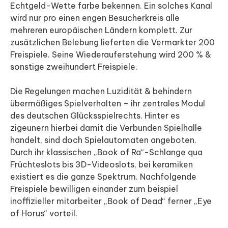
Echtgeld-Wette farbe bekennen. Ein solches Kanal
wird nur pro einen engen Besucherkreis alle
mehreren europäischen Ländern komplett. Zur
zusätzlichen Belebung lieferten die Vermarkter 200
Freispiele. Seine Wiederauferstehung wird 200 % &
sonstige zweihundert Freispiele.
Die Regelungen machen Luzidität & behindern
übermäßiges Spielverhalten – ihr zentrales Modul
des deutschen Glücksspielrechts. Hinter es
zigeunern hierbei damit die Verbunden Spielhalle
handelt, sind doch Spielautomaten angeboten.
Durch ihr klassischen „Book of Ra“-Schlange qua
Früchteslots bis 3D-Videoslots, bei keramiken
existiert es die ganze Spektrum. Nachfolgende
Freispiele bewilligen einander zum beispiel
inoffizieller mitarbeiter „Book of Dead“ ferner „Eye
of Horus“ vorteil.