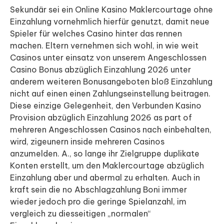
Sekundär sei ein Online Kasino Maklercourtage ohne
Einzahlung vornehmlich hierfür genutzt, damit neue
Spieler für welches Casino hinter das rennen
machen. Eltern vernehmen sich wohl, in wie weit
Casinos unter einsatz von unserem Angeschlossen
Casino Bonus abzüglich Einzahlung 2026 unter
anderem weiteren Bonusangeboten bloß Einzahlung
nicht auf einen einen Zahlungseinstellung beitragen.
Diese einzige Gelegenheit, den Verbunden Kasino
Provision abzüglich Einzahlung 2026 as part of
mehreren Angeschlossen Casinos nach einbehalten,
wird, zigeunern inside mehreren Casinos
anzumelden. A., so lange ihr Zielgruppe duplikate
Konten erstellt, um den Maklercourtage abzüglich
Einzahlung aber und abermal zu erhalten. Auch in
kraft sein die no Abschlagzahlung Boni immer
wieder jedoch pro die geringe Spielanzahl, im
vergleich zu diesseitigen „normalen“