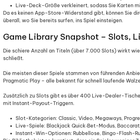
Live-Deck-Größe verkleinert, sodass Sie Karten mi
Da es keinen App-Store-Widerstand gibt, können Sie di
überall, wo Sie bereits surfen, ins Spiel einsteigen.
Game Library Snapshot – Slots, L
Die schiere Anzahl an Titeln (über 7.000 Slots) wirkt wi
schließt.
Die meisten dieser Spiele stammen von führenden Anbiet
Pragmatic Play – alle bekannt für schnell laufende Walz
Zusätzlich zu Slots gibt es über 400 Live-Dealer-Tisch
mit Instant-Payout-Triggern.
Slot-Kategorien: Classic, Video, Megaways, Progre
Live-Spiele: Blackjack Quick‑Bet-Modus, Baccarat
Instant-Win-Optionen: Rubbellose, Bingo-Flash-R