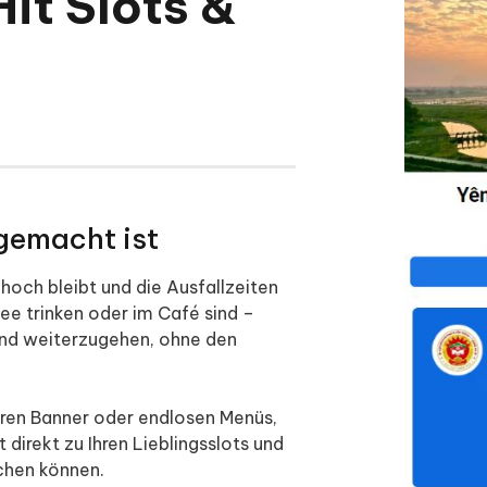
it Slots &
gemacht ist
 hoch bleibt und die Ausfallzeiten
ee trinken oder im Café sind –
und weiterzugehen, ohne den
eren Banner oder endlosen Menüs,
direkt zu Ihren Lieblingsslots und
chen können.