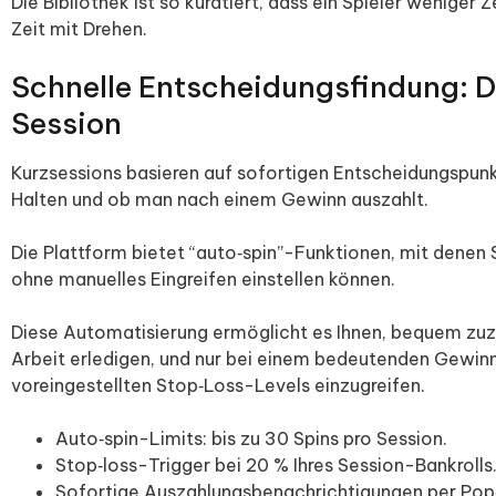
Die Bibliothek ist so kuratiert, dass ein Spieler weniger 
Zeit mit Drehen.
Schnelle Entscheidungsfindung: De
Session
Kurzsessions basieren auf sofortigen Entscheidungspunk
Halten und ob man nach einem Gewinn auszahlt.
Die Plattform bietet “auto‑spin”-Funktionen, mit denen 
ohne manuelles Eingreifen einstellen können.
Diese Automatisierung ermöglicht es Ihnen, bequem zuz
Arbeit erledigen, und nur bei einem bedeutenden Gewinn
voreingestellten Stop‑Loss-Levels einzugreifen.
Auto‑spin-Limits: bis zu 30 Spins pro Session.
Stop‑loss-Trigger bei 20 % Ihres Session-Bankrolls
Sofortige Auszahlungsbenachrichtigungen per Pop