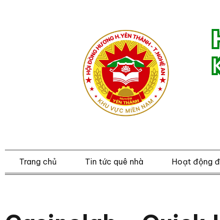
Trang chủ
Tin tức quê nhà
Hoạt động 