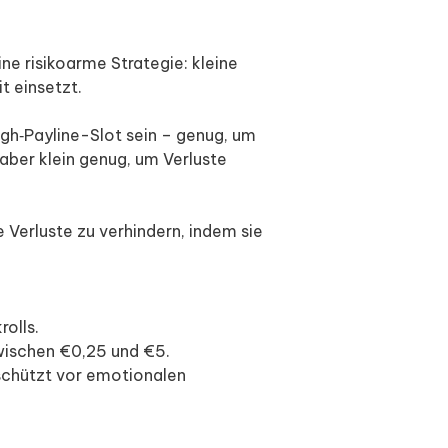
ne risikoarme Strategie: kleine
t einsetzt.
igh‑Payline-Slot sein – genug, um
 aber klein genug, um Verluste
e Verluste zu verhindern, indem sie
olls.
zwischen €0,25 und €5.
d schützt vor emotionalen