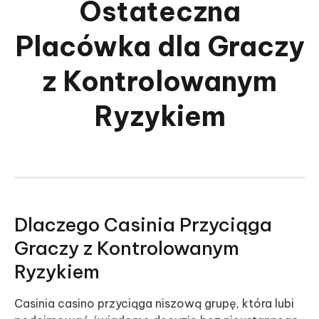
Ostateczna
Placówka dla Graczy
z Kontrolowanym
Ryzykiem
Dlaczego Casinia Przyciąga
Graczy z Kontrolowanym
Ryzykiem
Casinia casino przyciąga niszową grupę, która lubi