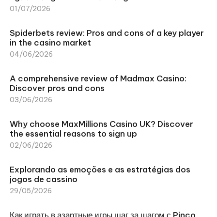
01/07/2026
Spiderbets review: Pros and cons of a key player
in the casino market
04/06/2026
A comprehensive review of Madmax Casino:
Discover pros and cons
03/06/2026
Why choose MaxMillions Casino UK? Discover
the essential reasons to sign up
02/06/2026
Explorando as emoções e as estratégias dos
jogos de cassino
29/05/2026
Как играть в азартные игры шаг за шагом с Pinco