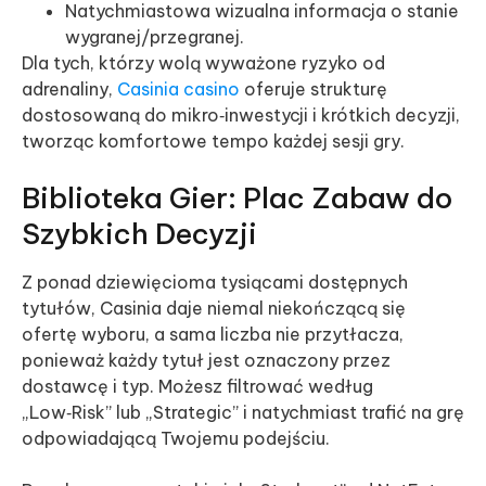
Natychmiastowa wizualna informacja o stanie
wygranej/przegranej.
Dla tych, którzy wolą wyważone ryzyko od
adrenaliny,
Casinia casino
oferuje strukturę
dostosowaną do mikro‑inwestycji i krótkich decyzji,
tworząc komfortowe tempo każdej sesji gry.
Biblioteka Gier: Plac Zabaw do
Szybkich Decyzji
Z ponad dziewięcioma tysiącami dostępnych
tytułów, Casinia daje niemal niekończącą się
ofertę wyboru, a sama liczba nie przytłacza,
ponieważ każdy tytuł jest oznaczony przez
dostawcę i typ. Możesz filtrować według
„Low‑Risk” lub „Strategic” i natychmiast trafić na grę
odpowiadającą Twojemu podejściu.