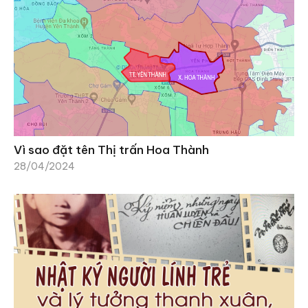
Vì sao đặt tên Thị trấn Hoa Thành
28/04/2024