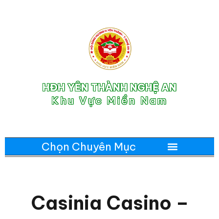
HĐH YÊN THÀNH NGHỆ AN
Khu Vực Miền Nam
Casinia Casino –