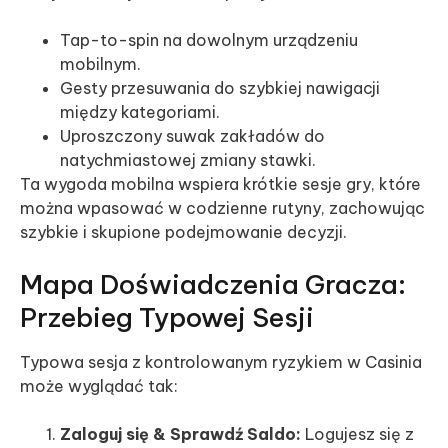
Tap-to-spin na dowolnym urządzeniu
mobilnym.
Gesty przesuwania do szybkiej nawigacji
między kategoriami.
Uproszczony suwak zakładów do
natychmiastowej zmiany stawki.
Ta wygoda mobilna wspiera krótkie sesje gry, które
można wpasować w codzienne rutyny, zachowując
szybkie i skupione podejmowanie decyzji.
Mapa Doświadczenia Gracza:
Przebieg Typowej Sesji
Typowa sesja z kontrolowanym ryzykiem w Casinia
może wyglądać tak:
Zaloguj się & Sprawdź Saldo:
Logujesz się z