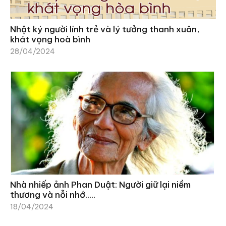
Nhật ký người lính trẻ và lý tưởng thanh xuân,
khát vọng hoà bình
28/04/2024
Nhà nhiếp ảnh Phan Duật: Người giữ lại niềm
thương và nỗi nhớ…..
18/04/2024