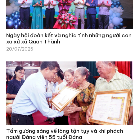
Ngày hội đoàn kết và nghĩa tình những người con
xa xứ xã Quan Thành
20/07/2026
Tấm gương sáng về lòng tận tụy và khí phách
người Đảng viên 55 tuổi Đảng