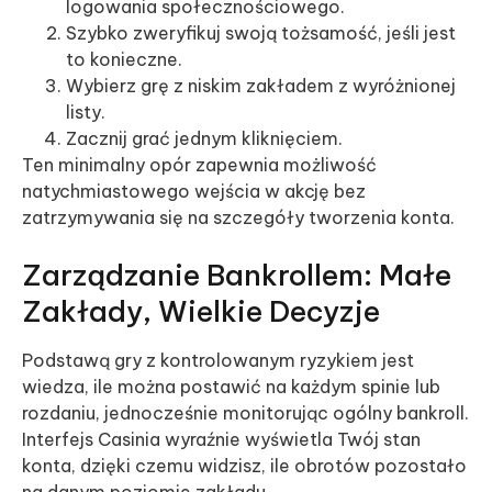
logowania społecznościowego.
Szybko zweryfikuj swoją tożsamość, jeśli jest
to konieczne.
Wybierz grę z niskim zakładem z wyróżnionej
listy.
Zacznij grać jednym kliknięciem.
Ten minimalny opór zapewnia możliwość
natychmiastowego wejścia w akcję bez
zatrzymywania się na szczegóły tworzenia konta.
Zarządzanie Bankrollem: Małe
Zakłady, Wielkie Decyzje
Podstawą gry z kontrolowanym ryzykiem jest
wiedza, ile można postawić na każdym spinie lub
rozdaniu, jednocześnie monitorując ogólny bankroll.
Interfejs Casinia wyraźnie wyświetla Twój stan
konta, dzięki czemu widzisz, ile obrotów pozostało