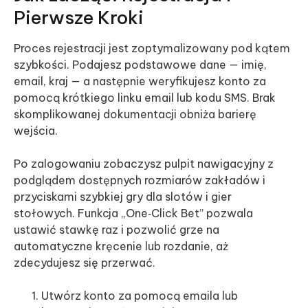
Pierwsze Kroki
Proces rejestracji jest zoptymalizowany pod kątem
szybkości. Podajesz podstawowe dane — imię,
email, kraj — a następnie weryfikujesz konto za
pomocą krótkiego linku email lub kodu SMS. Brak
skomplikowanej dokumentacji obniża barierę
wejścia.
Po zalogowaniu zobaczysz pulpit nawigacyjny z
podglądem dostępnych rozmiarów zakładów i
przyciskami szybkiej gry dla slotów i gier
stołowych. Funkcja „One‑Click Bet” pozwala
ustawić stawkę raz i pozwolić grze na
automatyczne kręcenie lub rozdanie, aż
zdecydujesz się przerwać.
Utwórz konto za pomocą emaila lub