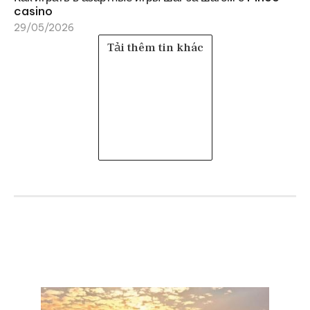
casino
29/05/2026
Tải thêm tin khác