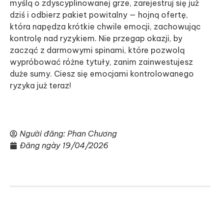
myślą o zdyscyplinowanej grze, zarejestruj się już
dziś i odbierz pakiet powitalny — hojną ofertę,
która napędza krótkie chwile emocji, zachowując
kontrolę nad ryzykiem. Nie przegap okazji, by
zacząć z darmowymi spinami, które pozwolą
wypróbować różne tytuły, zanim zainwestujesz
duże sumy. Ciesz się emocjami kontrolowanego
ryzyka już teraz!
Người đăng:
Phan Chương
Đăng ngày
19/04/2026