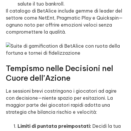
salute il tuo bankroll.
Il catalogo di BetAlice include gemme di leader del
settore come NetEnt, Pragmatic Play e Quickspin—
ognuno noto per offrire emozioni veloci senza
compromettere la qualità.
Tempismo nelle Decisioni nel
Cuore dell’Azione
Le sessioni brevi costringono i giocatori ad agire
con decisione—niente spazio per esitazioni. La
maggior parte dei giocatori rapidi adotta una
strategia che bilancia rischio e velocità:
Limiti di puntata preimpostati:
Decidi la tua