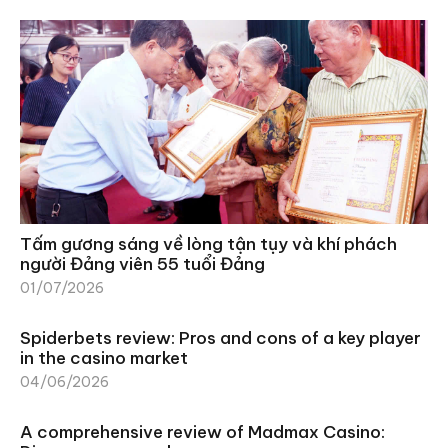
Tấm gương sáng về lòng tận tụy và khí phách
người Đảng viên 55 tuổi Đảng
01/07/2026
Spiderbets review: Pros and cons of a key player
in the casino market
04/06/2026
A comprehensive review of Madmax Casino: