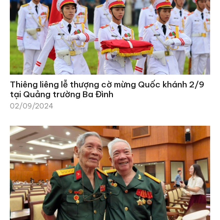
Thiêng liêng lễ thượng cờ mừng Quốc khánh 2/9
tại Quảng trường Ba Đình
02/09/2024