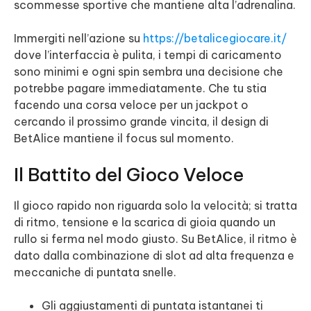
scommesse sportive che mantiene alta l’adrenalina.
Immergiti nell’azione su
https://betalicegiocare.it/
dove l’interfaccia è pulita, i tempi di caricamento
sono minimi e ogni spin sembra una decisione che
potrebbe pagare immediatamente. Che tu stia
facendo una corsa veloce per un jackpot o
cercando il prossimo grande vincita, il design di
BetAlice mantiene il focus sul momento.
Il Battito del Gioco Veloce
Il gioco rapido non riguarda solo la velocità; si tratta
di ritmo, tensione e la scarica di gioia quando un
rullo si ferma nel modo giusto. Su BetAlice, il ritmo è
dato dalla combinazione di slot ad alta frequenza e
meccaniche di puntata snelle.
Gli aggiustamenti di puntata istantanei ti