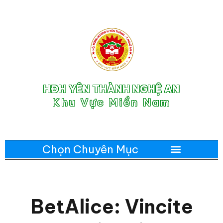
HĐH YÊN THÀNH NGHỆ AN
Khu Vực Miền Nam
BetAlice: Vincite