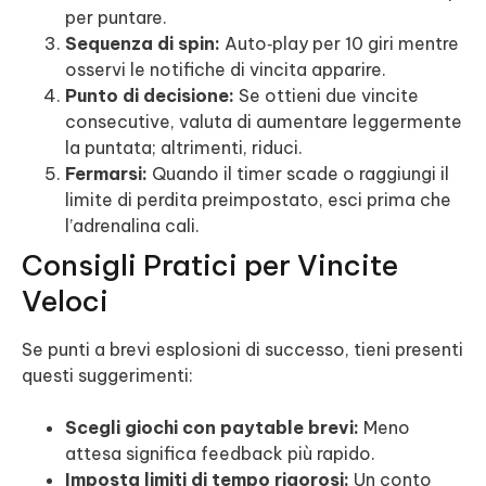
per puntare.
Sequenza di spin:
Auto‑play per 10 giri mentre
osservi le notifiche di vincita apparire.
Punto di decisione:
Se ottieni due vincite
consecutive, valuta di aumentare leggermente
la puntata; altrimenti, riduci.
Fermarsi:
Quando il timer scade o raggiungi il
limite di perdita preimpostato, esci prima che
l’adrenalina cali.
Consigli Pratici per Vincite
Veloci
Se punti a brevi esplosioni di successo, tieni presenti
questi suggerimenti:
Scegli giochi con paytable brevi:
Meno
attesa significa feedback più rapido.
Imposta limiti di tempo rigorosi:
Un conto