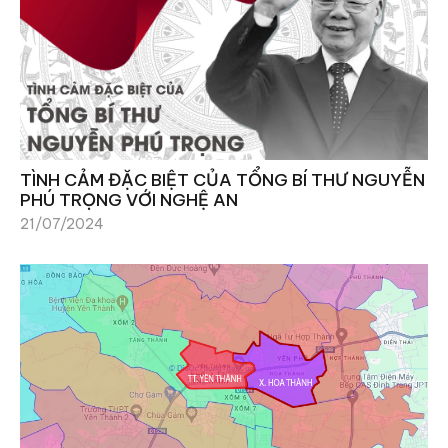
TÌNH CẢM ĐẶC BIỆT CỦA TỔNG BÍ THƯ NGUYỄN
PHÚ TRỌNG VỚI NGHỆ AN
21/07/2024