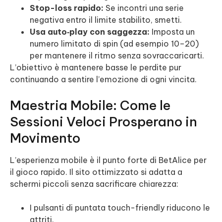
Stop-loss rapido:
Se incontri una serie
negativa entro il limite stabilito, smetti.
Usa auto‑play con saggezza:
Imposta un
numero limitato di spin (ad esempio 10–20)
per mantenere il ritmo senza sovraccaricarti.
L’obiettivo è mantenere basse le perdite pur
continuando a sentire l’emozione di ogni vincita.
Maestria Mobile: Come le
Sessioni Veloci Prosperano in
Movimento
L’esperienza mobile è il punto forte di BetAlice per
il gioco rapido. Il sito ottimizzato si adatta a
schermi piccoli senza sacrificare chiarezza:
I pulsanti di puntata touch-friendly riducono le
attriti.