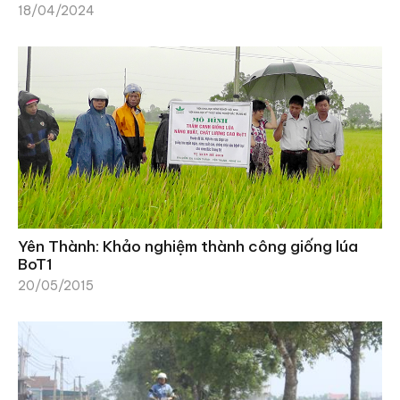
18/04/2024
Yên Thành: Khảo nghiệm thành công giống lúa
BoT1
20/05/2015