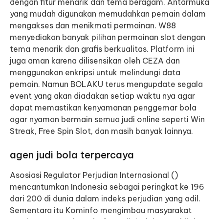
dengan fitur menarik dan tema beragam. Antarmuka
yang mudah digunakan memudahkan pemain dalam
mengakses dan menikmati permainan. W88
menyediakan banyak pilihan permainan slot dengan
tema menarik dan grafis berkualitas. Platform ini
juga aman karena dilisensikan oleh CEZA dan
menggunakan enkripsi untuk melindungi data
pemain. Namun BOLAKU terus mengupdate segala
event yang akan diadakan setiap waktu nya agar
dapat memastikan kenyamanan penggemar bola
agar nyaman bermain semua judi online seperti Win
Streak, Free Spin Slot, dan masih banyak lainnya.
agen judi bola terpercaya
Asosiasi Regulator Perjudian Internasional ()
mencantumkan Indonesia sebagai peringkat ke 196
dari 200 di dunia dalam indeks perjudian yang adil.
Sementara itu Kominfo mengimbau masyarakat