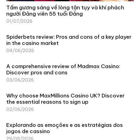
Tấm gương sáng về lòng tận tụy và khí phách
người Đảng viên 55 tuổi Đảng
01/07/2026
Spiderbets review: Pros and cons of a key player
in the casino market
04/06/2026
A comprehensive review of Madmax Casino:
Discover pros and cons
03/06/2026
Why choose MaxMillions Casino UK? Discover
the essential reasons to sign up
02/06/2026
Explorando as emoções e as estratégias dos
jogos de cassino
29/05/2026