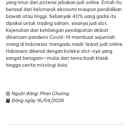
yang imun dari potensi jebakan judi online. Entah itu
berasal dari kelompok ekonomi maupun pendidikan
bawah atau tinggi. Sebanyak 40% uang gadai itu
dipakai untuk trading saham, sisanya judi slot.
Kejenuhan dan kehilangan pendapatan akibat
dihantam pandemi Covid-19 membuat sejumlah
orang di Indonesia ‘mengadu nasib’ lewat judi online.
Habanero dikenal dengan koleksi slot-nya yang
sangat beragam—mulai dari tema buah klasik
hingga cerita mitologi Asia.
Người đăng:
Phan Chương
Đăng ngày
16/04/2026