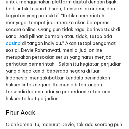
untuk menggunakan platform digital dengan bijak,
baik untuk tujuan hiburan, transaksi ekonomi, dan
kegiatan yang produktif. “Ketika pemerintah
menyegel tempat judi, mereka akan beroperasi
secara online. Orang pun tidak ragu ‘berinvestasi’ di
sana. Jadi pilihan bermain atau tidak, tetap ada
casino
di tangan individu.” Akan tetapi pengamat
sosial, Devie Rahmawati, menilai judi online
merupakan persoalan serius yang harus menjadi
perhatian pemerintah. “Selain itu kegiatan perjudian
yang dilegalkan di beberapa negara di luar
Indonesia, mengakibatkan kendala penindakan
hukum lintas negara. Itu menjadi tantangan
tersendiri karena adanya perbedaan ketentuan
hukum terkait perjudian.”
Fitur Acak
Oleh karena itu, menurut Devie, tak ada seorang pun