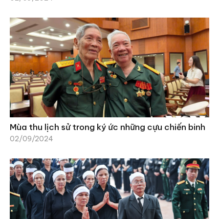
Mùa thu lịch sử trong ký ức những cựu chiến binh
02/09/2024