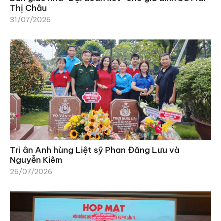
Thị Châu
31/07/2026
Tri ân Anh hùng Liệt sỹ Phan Đăng Lưu và
Nguyễn Kiêm
26/07/2026