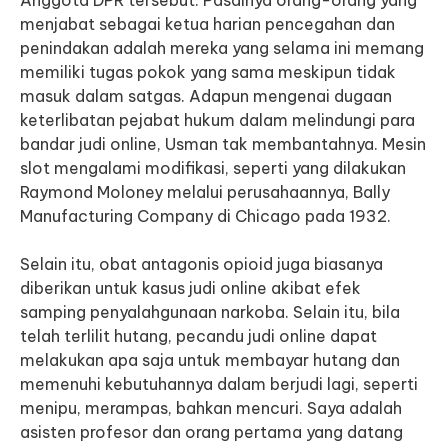
Anggota DPR tersebut. Pasalnya orang-orang yang
menjabat sebagai ketua harian pencegahan dan
penindakan adalah mereka yang selama ini memang
memiliki tugas pokok yang sama meskipun tidak
masuk dalam satgas. Adapun mengenai dugaan
keterlibatan pejabat hukum dalam melindungi para
bandar judi online, Usman tak membantahnya. Mesin
slot mengalami modifikasi, seperti yang dilakukan
Raymond Moloney melalui perusahaannya, Bally
Manufacturing Company di Chicago pada 1932.
Selain itu, obat antagonis opioid juga biasanya
diberikan untuk kasus judi online akibat efek
samping penyalahgunaan narkoba. Selain itu, bila
telah terlilit hutang, pecandu judi online dapat
melakukan apa saja untuk membayar hutang dan
memenuhi kebutuhannya dalam berjudi lagi, seperti
menipu, merampas, bahkan mencuri. Saya adalah
asisten profesor dan orang pertama yang datang