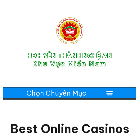
HĐH YÊN THÀNH NGHỆ AN
Khu Vực Miền Nam
Best Online Casinos