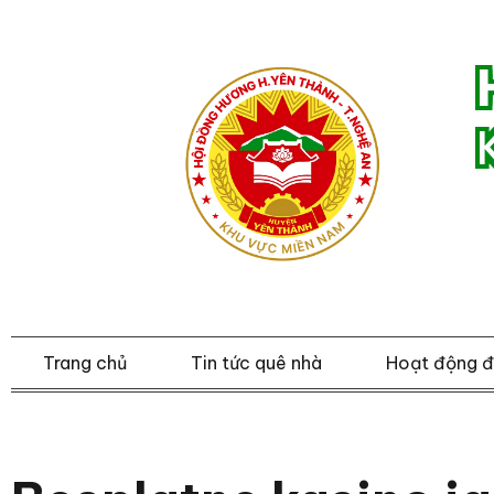
Trang chủ
Tin tức quê nhà
Hoạt động 