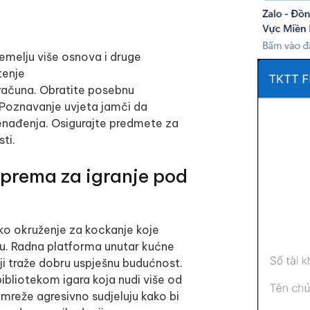
temelju više osnova i druge
tenje
računa. Obratite posebnu
i. Poznavanje uvjeta jamči da
nenađenja.
Osigurajte predmete za
ti.
Oprema za igranje pod
ko okruženje za kockanje koje
asu. Radna platforma unutar kućne
oji traže dobru uspješnu budućnost.
ibliotekom igara koja nudi više od
e mreže agresivno sudjeluju kako bi