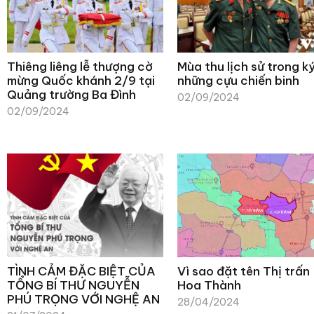
Thiêng liêng lễ thượng cờ
Mùa thu lịch sử trong k
mừng Quốc khánh 2/9 tại
những cựu chiến binh
Quảng trường Ba Đình
02/09/2024
02/09/2024
TÌNH CẢM ĐẶC BIỆT CỦA
Vì sao đặt tên Thị trấn
TỔNG BÍ THƯ NGUYỄN
Hoa Thành
PHÚ TRỌNG VỚI NGHỆ AN
28/04/2024