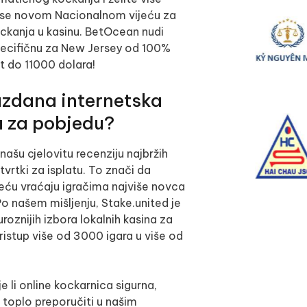
 se novom Nacionalnom vijeću za
ckanja u kasinu. BetOcean nudi
pecifičnu za New Jersey od 100%
t do 11000 dolara!
uzdana internetska
a za pobjedu?
ašu cjelovitu recenziju najbržih
tvrtki za isplatu. To znači da
sreću vraćaju igračima najviše novca
Po našem mišljenju, Stake.united je
oznijih izbora lokalnih kasina za
ristup više od 3000 igara u više od
 li online kockarnica sigurna,
toplo preporučiti u našim