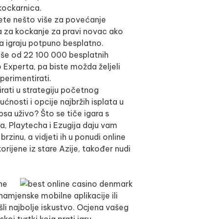
kockarnica.
ajete nešto više za povećanje
a za kockanje za pravi novac ako
a igraju potpuno besplatno.
iše od 22 100 000 besplatnih
 Experta, pa biste možda željeli
perimentirati.
rati u strategiju početnog
osti i opcije najbržih isplata u
psa uživo? Što se tiče igara s
, Playtecha i Ezugija daju vam
rzinu, a vidjeti ih u ponudi online
orijene iz stare Azije, također nudi
ine
amjenske mobilne aplikacije ili
li najbolje iskustvo. Ocjena vašeg
oj tvrtki koja prati igru.