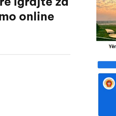
re Igrajte za
mo online